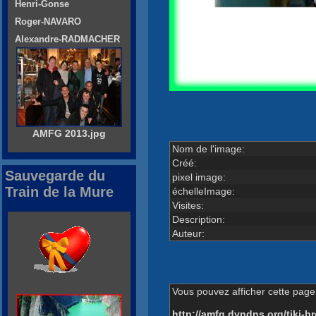
Henri-Gonse
Roger-NAVARO
Alexandre-RADMACHER
AMFG 2013.jpg
Nom de l'image:
Créé:
Sauvegarde du
pixel image:
Train de la Mure
échelleImage:
Visites:
Description:
Auteur:
Vous pouvez afficher cette page 
http://amfg.dyndns.org/tiki