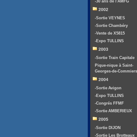
-30 ans de l'AMFG
2002
-Sortie VEYNES
-Sortie Chambéry
-Vente de X5815
-Expo TULLINS
2003
-Sortie Train Capitale
Pique-nique à Saint-
Georges-de-Commier
2004
-Sortie Avigon
-Expo TULLINS
-Congrés FFMF
-Sortie AMBERIEUX
2005
-Sortie DIJON
-Sortie Les Brotteaux