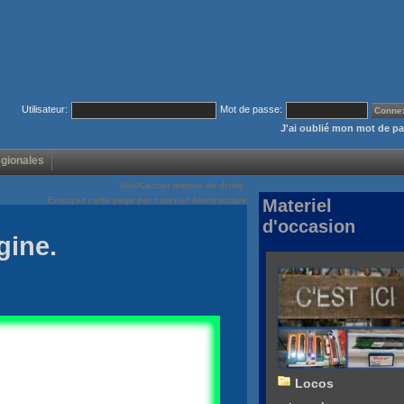
Utilisateur:
Mot de passe:
J'ai oublié mon mot de p
égionales
Voir/Cacher menus de droite
Envoyez cette page par courrier électronique
Materiel
d'occasion
gine.
Locos