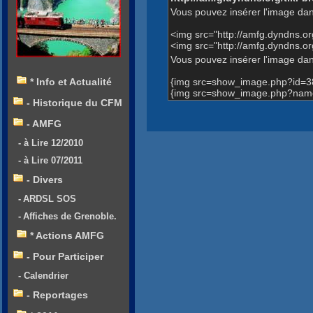
Vous pouvez insérer l'image dan
<img src="http://amfg.dyndns.
<img src="http://amfg.dyndns.o
Vous pouvez insérer l'image dans
{img src=show_image.php?id=3
* Info et Actualité
{img src=show_image.php?name=
- Historique du CFM
- AMFG
- à Lire 12/2010
- à Lire 07/2011
- Divers
- ARDSL SOS
- Affiches de Grenoble.
* Actions AMFG
- Pour Participer
- Calendrier
- Reportages