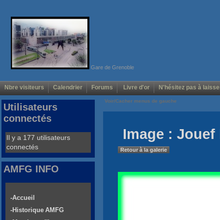
Gare de Grenoble
Nbre visiteurs
Calendrier
Forums
Livre d'or
N'hésitez pas à laisse
Voir/Cacher menus de gauche
Utilisateurs
connectés
Image : Jouef 
Il y a 177 utilisateurs
connectés
Retour à la galerie
AMFG INFO
-Accueil
-Historique AMFG