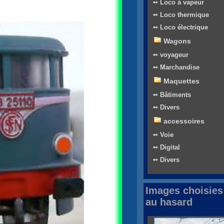
➻ Loco à vapeur
➻ Loco thermique
➻ Loco électrique
Wagons
➻ voyageur
➻ Marchandise
Maquettes
➻ Bâtiments
➻ Divers
accessoires
➻ Voie
➻ Digital
➻ Divers
Images choisies
au hasard