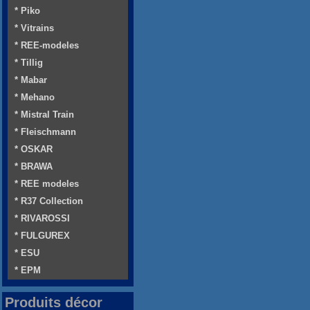
* Piko
* Vitrains
* REE-modeles
* Tillig
* Mabar
* Mehano
* Mistral Train
* Fleischmann
* OSKAR
* BRAWA
* REE modeles
* R37 Collection
* RIVAROSSI
* FULGUREX
* ESU
* EPM
Produits décor