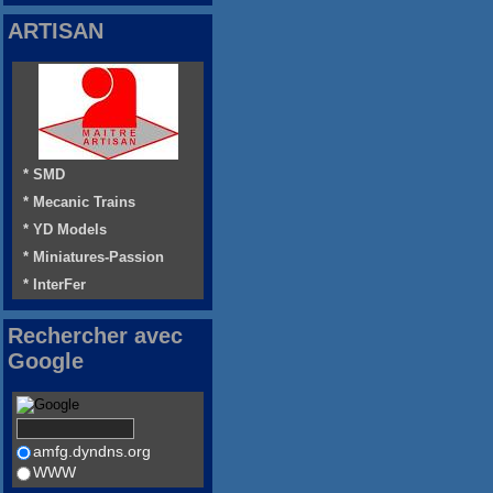
ARTISAN
* SMD
* Mecanic Trains
* YD Models
* Miniatures-Passion
* InterFer
Rechercher avec
Google
amfg.dyndns.org
WWW