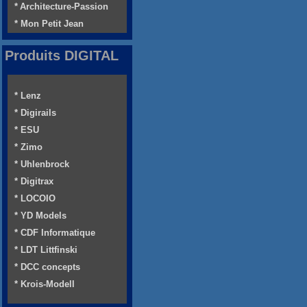
* Architecture-Passion
* Mon Petit Jean
Produits DIGITAL
* Lenz
* Digirails
* ESU
* Zimo
* Uhlenbrock
* Digitrax
* LOCOIO
* YD Models
* CDF Informatique
* LDT Littfinski
* DCC concepts
* Krois-Modell