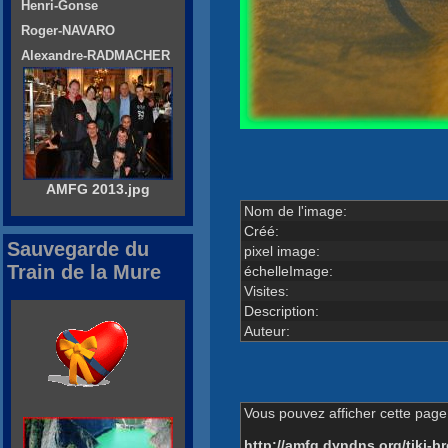
Henri-Gonse
Roger-NAVARO
Alexandre-RADMACHER
AMFG 2013.jpg
Nom de l'image:
Créé:
Sauvegarde du
pixel image:
Train de la Mure
échelleImage:
Visites:
Description:
Auteur:
Vous pouvez afficher cette page 
http://amfg.dyndns.org/tiki