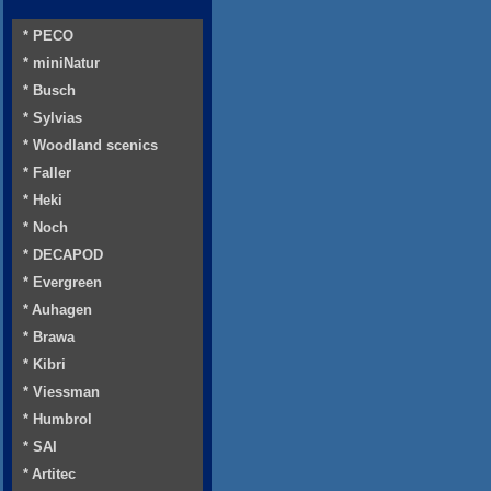
* PECO
* miniNatur
* Busch
* Sylvias
* Woodland scenics
* Faller
* Heki
* Noch
* DECAPOD
* Evergreen
* Auhagen
* Brawa
* Kibri
* Viessman
* Humbrol
* SAI
* Artitec