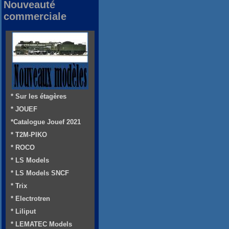
Nouveauté
commerciale
* Sur les étagères
* JOUEF
*Catalogue Jouef 2021
* T2M-PIKO
* ROCO
* LS Models
* LS Models SNCF
* Trix
* Electrotren
* Liliput
* LEMATEC Models