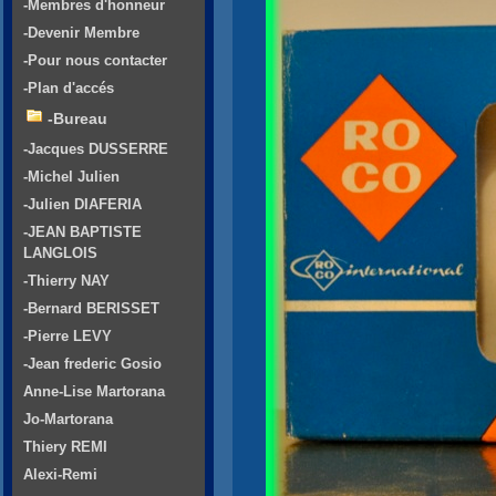
-Membres d'honneur
-Devenir Membre
-Pour nous contacter
-Plan d'accés
-Bureau
-Jacques DUSSERRE
-Michel Julien
-Julien DIAFERIA
-JEAN BAPTISTE
LANGLOIS
-Thierry NAY
-Bernard BERISSET
-Pierre LEVY
-Jean frederic Gosio
Anne-Lise Martorana
Jo-Martorana
Thiery REMI
Alexi-Remi