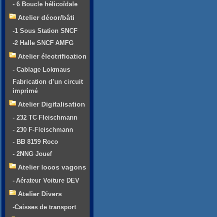
- 6 Boucle hélicoïdale
Atelier décor/bâti
-1 Sous Station SNCF
-2 Halle SNCF AMFG
Atelier électrification
- Cablage Lokmaus
Fabrication d’un circuit
imprimé
Atelier Digitalisation
- 232 TC Fleischmann
- 230 F-Fleischmann
- BB 8159 Roco
- 2NNG Jouef
Atelier locos vagons
- Aérateur Voiture DEV
Atelier Divers
-Caisses de transport