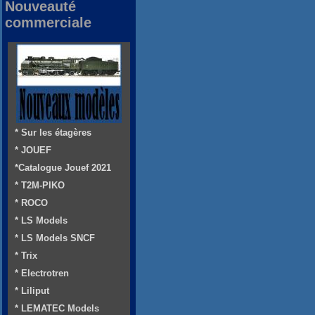
Nouveauté
commerciale
* Sur les étagères
* JOUEF
*Catalogue Jouef 2021
* T2M-PIKO
* ROCO
* LS Models
* LS Models SNCF
* Trix
* Electrotren
* Liliput
* LEMATEC Models