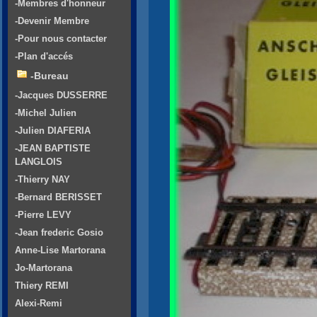
-Membres d'honneur
-Devenir Membre
-Pour nous contacter
-Plan d'accés
-Bureau
-Jacques DUSSERRE
-Michel Julien
-Julien DIAFERIA
-JEAN BAPTISTE
LANGLOIS
-Thierry NAY
-Bernard BERISSET
-Pierre LEVY
-Jean frederic Gosio
Anne-Lise Martorana
Jo-Martorana
Thiery REMI
Alexi-Remi