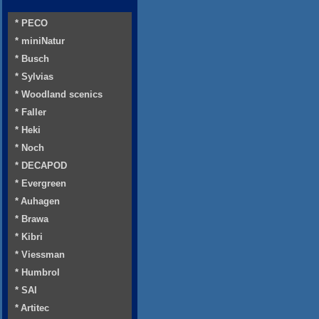
* PECO
* miniNatur
* Busch
* Sylvias
* Woodland scenics
* Faller
* Heki
* Noch
* DECAPOD
* Evergreen
* Auhagen
* Brawa
* Kibri
* Viessman
* Humbrol
* SAI
* Artitec