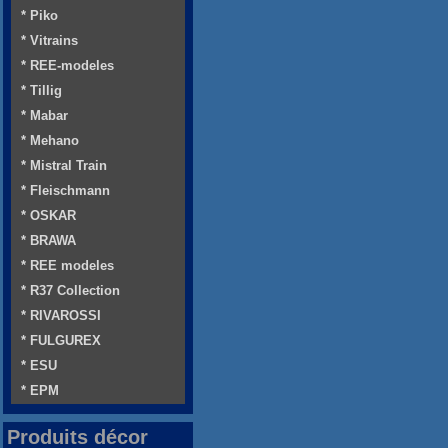
* Piko
* Vitrains
* REE-modeles
* Tillig
* Mabar
* Mehano
* Mistral Train
* Fleischmann
* OSKAR
* BRAWA
* REE modeles
* R37 Collection
* RIVAROSSI
* FULGUREX
* ESU
* EPM
Produits décor