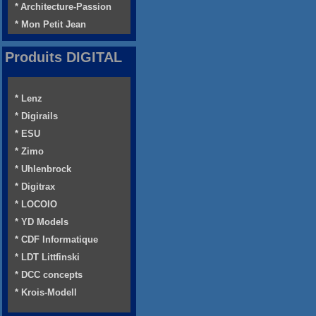
* Architecture-Passion
* Mon Petit Jean
Produits DIGITAL
* Lenz
* Digirails
* ESU
* Zimo
* Uhlenbrock
* Digitrax
* LOCOIO
* YD Models
* CDF Informatique
* LDT Littfinski
* DCC concepts
* Krois-Modell