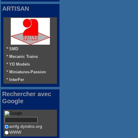
ARTISAN
* SMD
* Mecanic Trains
* YD Models
* Miniatures-Passion
* InterFer
Rechercher avec
Google
amfg.dyndns.org
WWW