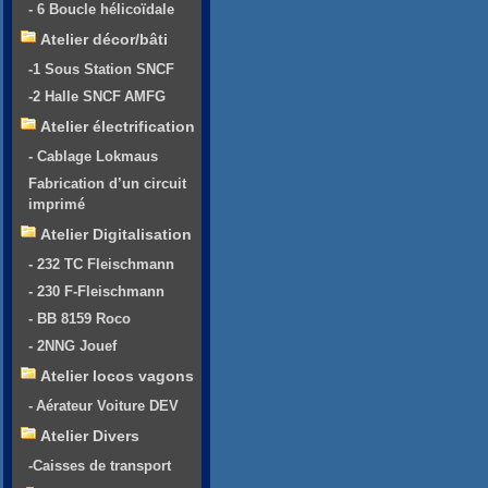
- 6 Boucle hélicoïdale
Atelier décor/bâti
-1 Sous Station SNCF
-2 Halle SNCF AMFG
Atelier électrification
- Cablage Lokmaus
Fabrication d’un circuit
imprimé
Atelier Digitalisation
- 232 TC Fleischmann
- 230 F-Fleischmann
- BB 8159 Roco
- 2NNG Jouef
Atelier locos vagons
- Aérateur Voiture DEV
Atelier Divers
-Caisses de transport