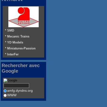
* SMD
* Mecanic Trains
* YD Models
* Miniatures-Passion
* InterFer
Rechercher avec
Google
amfg.dyndns.org
WWW