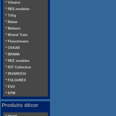
* Vitrains
* REE-modeles
* Tillig
* Mabar
* Mehano
* Mistral Train
* Fleischmann
* OSKAR
* BRAWA
* REE modeles
* R37 Collection
* RIVAROSSI
* FULGUREX
* ESU
* EPM
Produits décor