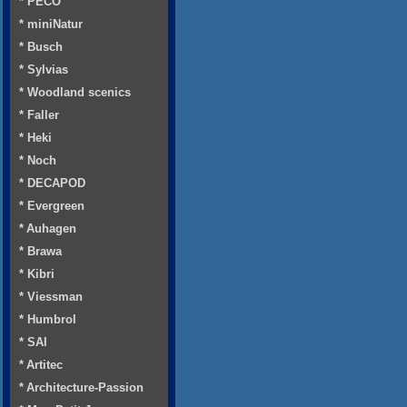
* PECO
* miniNatur
* Busch
* Sylvias
* Woodland scenics
* Faller
* Heki
* Noch
* DECAPOD
* Evergreen
* Auhagen
* Brawa
* Kibri
* Viessman
* Humbrol
* SAI
* Artitec
* Architecture-Passion