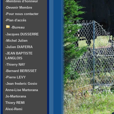
-Membres d'honneur
-Devenir Membre
-Pour nous contacter
-Plan d'accés
-Bureau
-Jacques DUSSERRE
-Michel Julien
-Julien DIAFERIA
-JEAN BAPTISTE
LANGLOIS
-Thierry NAY
-Bernard BERISSET
-Pierre LEVY
-Jean frederic Gosio
Anne-Lise Martorana
Jo-Martorana
Thiery REMI
Alexi-Remi