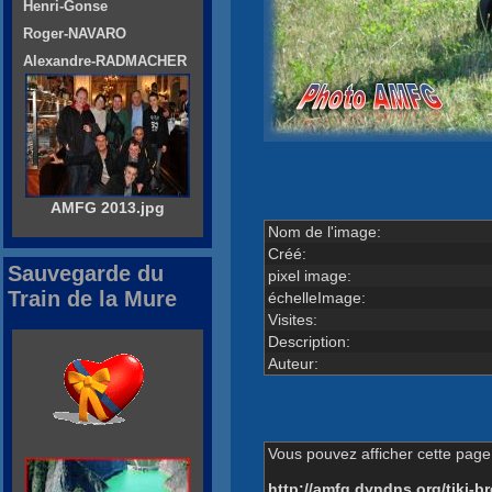
Henri-Gonse
Roger-NAVARO
Alexandre-RADMACHER
AMFG 2013.jpg
Nom de l'image:
Créé:
Sauvegarde du
pixel image:
Train de la Mure
échelleImage:
Visites:
Description:
Auteur:
Vous pouvez afficher cette page 
http://amfg.dyndns.org/tiki