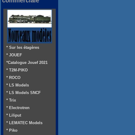
commerciale
* Sur les étagères
* JOUEF
*Catalogue Jouef 2021
* T2M-PIKO
* ROCO
* LS Models
* LS Models SNCF
* Trix
* Electrotren
* Liliput
* LEMATEC Models
* Piko