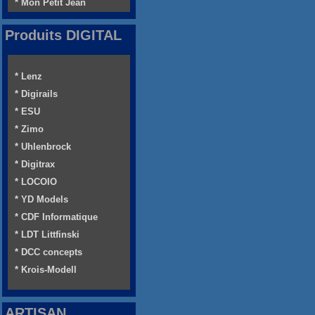
* Mon Petit Jean
Produits DIGITAL
* Lenz
* Digirails
* ESU
* Zimo
* Uhlenbrock
* Digitrax
* LOCOIO
* YD Models
* CDF Informatique
* LDT Littfinski
* DCC concepts
* Krois-Modell
ARTISAN