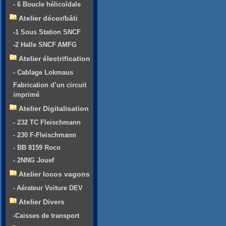
- 6 Boucle hélicoïdale
Atelier décor/bâti
-1 Sous Station SNCF
-2 Halle SNCF AMFG
Atelier électrification
- Cablage Lokmaus
Fabrication d’un circuit
imprimé
Atelier Digitalisation
- 232 TC Fleischmann
- 230 F-Fleischmann
- BB 8159 Roco
- 2NNG Jouef
Atelier locos vagons
- Aérateur Voiture DEV
Atelier Divers
-Caisses de transport