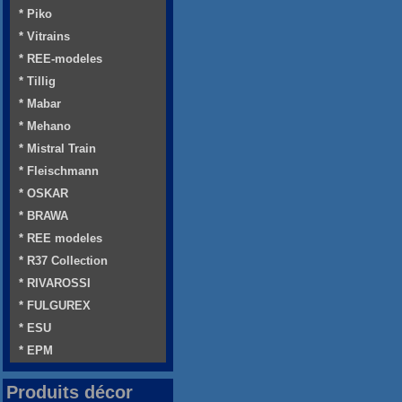
* Piko
* Vitrains
* REE-modeles
* Tillig
* Mabar
* Mehano
* Mistral Train
* Fleischmann
* OSKAR
* BRAWA
* REE modeles
* R37 Collection
* RIVAROSSI
* FULGUREX
* ESU
* EPM
Produits décor