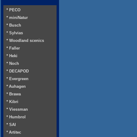
* PECO
* miniNatur
* Busch
* Sylvias
* Woodland scenics
* Faller
* Heki
* Noch
* DECAPOD
* Evergreen
* Auhagen
* Brawa
* Kibri
* Viessman
* Humbrol
* SAI
* Artitec