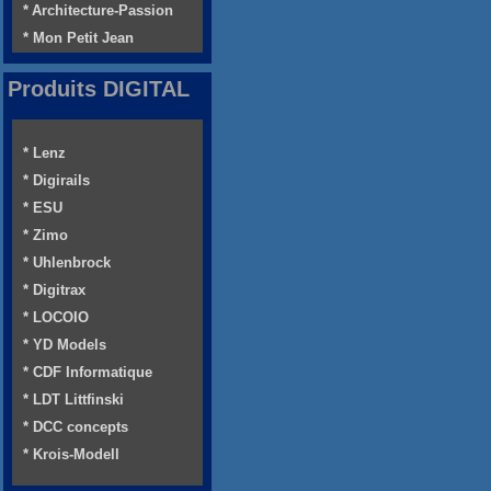
* Architecture-Passion
* Mon Petit Jean
Produits DIGITAL
* Lenz
* Digirails
* ESU
* Zimo
* Uhlenbrock
* Digitrax
* LOCOIO
* YD Models
* CDF Informatique
* LDT Littfinski
* DCC concepts
* Krois-Modell