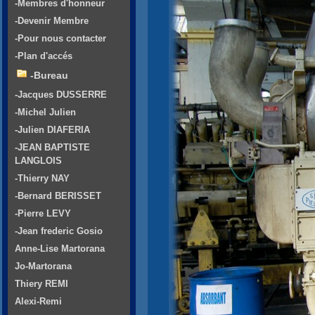
-Membres d'honneur
-Devenir Membre
-Pour nous contacter
-Plan d'accés
-Bureau
-Jacques DUSSERRE
-Michel Julien
-Julien DIAFERIA
-JEAN BAPTISTE
LANGLOIS
-Thierry NAY
-Bernard BERISSET
-Pierre LEVY
-Jean frederic Gosio
Anne-Lise Martorana
Jo-Martorana
Thiery REMI
Alexi-Remi