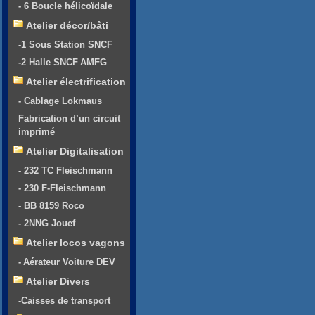
- 6 Boucle hélicoïdale
Atelier décor/bâti
-1 Sous Station SNCF
-2 Halle SNCF AMFG
Atelier électrification
- Cablage Lokmaus
Fabrication d’un circuit
imprimé
Atelier Digitalisation
- 232 TC Fleischmann
- 230 F-Fleischmann
- BB 8159 Roco
- 2NNG Jouef
Atelier locos vagons
- Aérateur Voiture DEV
Atelier Divers
-Caisses de transport