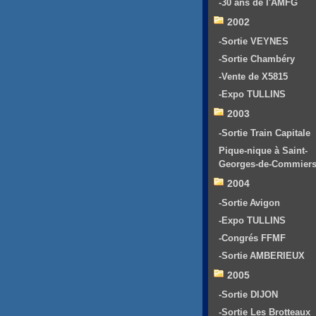
-30 ans de l'AMFG
2002
-Sortie VEYNES
-Sortie Chambéry
-Vente de X5815
-Expo TULLINS
2003
-Sortie Train Capitale
Pique-nique à Saint-
Georges-de-Commier
2004
-Sortie Avigon
-Expo TULLINS
-Congrés FFMF
-Sortie AMBERIEUX
2005
-Sortie DIJON
-Sortie Les Brotteaux