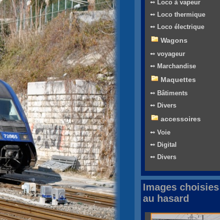
➻ Loco à vapeur
➻ Loco thermique
➻ Loco électrique
Wagons
➻ voyageur
➻ Marchandise
Maquettes
➻ Bâtiments
➻ Divers
accessoires
➻ Voie
➻ Digital
➻ Divers
Images choisies
au hasard