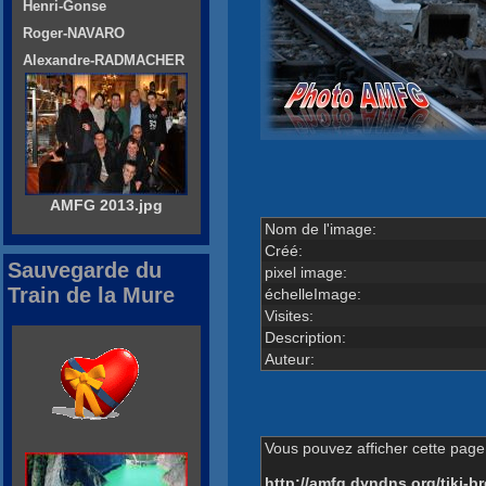
Henri-Gonse
Roger-NAVARO
Alexandre-RADMACHER
AMFG 2013.jpg
Nom de l'image:
Créé:
Sauvegarde du
pixel image:
Train de la Mure
échelleImage:
Visites:
Description:
Auteur:
Vous pouvez afficher cette page 
http://amfg.dyndns.org/tiki