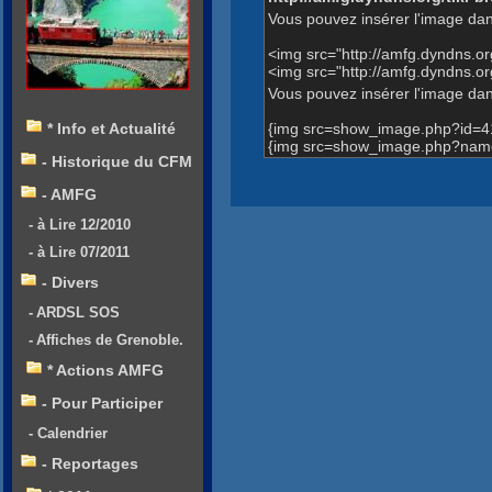
Vous pouvez insérer l'image dan
<img src="http://amfg.dyndns.o
<img src="http://amfg.dyndns.
Vous pouvez insérer l'image dans
{img src=show_image.php?id=4
* Info et Actualité
{img src=show_image.php?name
- Historique du CFM
- AMFG
- à Lire 12/2010
- à Lire 07/2011
- Divers
- ARDSL SOS
- Affiches de Grenoble.
* Actions AMFG
- Pour Participer
- Calendrier
- Reportages