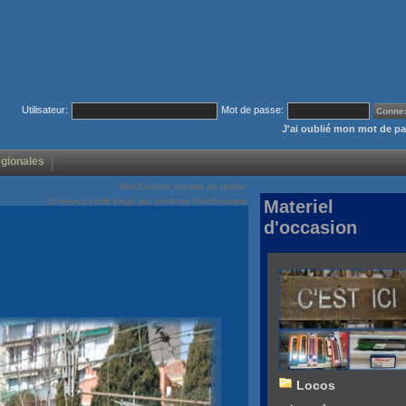
Utilisateur:
Mot de passe:
J'ai oublié mon mot de p
égionales
Voir/Cacher menus de droite
Envoyez cette page par courrier électronique
Materiel
d'occasion
Locos