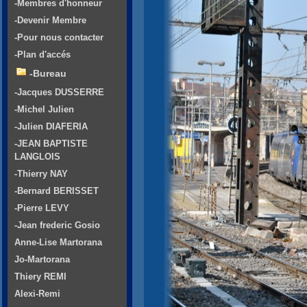
-Membres d'honneur
-Devenir Membre
-Pour nous contacter
-Plan d'accés
-Bureau
-Jacques DUSSERRE
-Michel Julien
-Julien DIAFERIA
-JEAN BAPTISTE
LANGLOIS
-Thierry NAY
-Bernard BERISSET
-Pierre LEVY
-Jean frederic Gosio
Anne-Lise Martorana
Jo-Martorana
Thiery REMI
Alexi-Remi