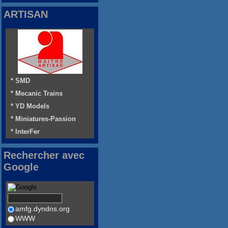
ARTISAN
* SMD
* Mecanic Trains
* YD Models
* Miniatures-Passion
* InterFer
Rechercher avec
Google
amfg.dyndns.org
WWW