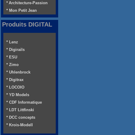
* Architecture-Passion
* Mon Petit Jean
Produits DIGITAL
* Lenz
* Digirails
* ESU
* Zimo
* Uhlenbrock
* Digitrax
* LOCOIO
* YD Models
* CDF Informatique
* LDT Littfinski
* DCC concepts
* Krois-Modell