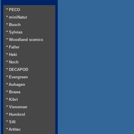
* PECO
* miniNatur
* Busch
* Sylvias
* Woodland scenics
* Faller
* Heki
* Noch
* DECAPOD
* Evergreen
* Auhagen
* Brawa
* Kibri
* Viessman
* Humbrol
* SAI
* Artitec