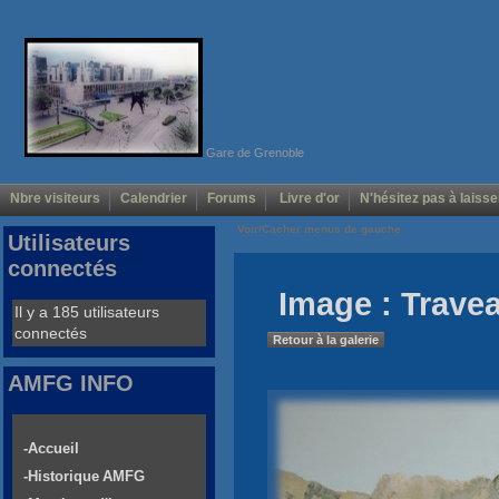
Gare de Grenoble
Nbre visiteurs
Calendrier
Forums
Livre d'or
N'hésitez pas à laisse
Voir/Cacher menus de gauche
Utilisateurs
connectés
Image : Trave
Il y a 185 utilisateurs
connectés
Retour à la galerie
AMFG INFO
-Accueil
-Historique AMFG