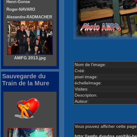
Henri-Gonse
Roger-NAVARO
Alexandre-RADMACHER
AMFG 2013.jpg
Nom de l'image:
Créé:
Sauvegarde du
pixel image:
Train de la Mure
échelleImage:
Visites:
Description:
Auteur:
Vous pouvez afficher cette page 
http://amfg.dyndns.org/tiki