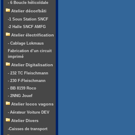
- 6 Boucle hélicoïdale
Atelier décor/bâti
-1 Sous Station SNCF
-2 Halle SNCF AMFG
Atelier électrification
- Cablage Lokmaus
Fabrication d’un circuit
imprimé
Atelier Digitalisation
- 232 TC Fleischmann
- 230 F-Fleischmann
- BB 8159 Roco
- 2NNG Jouef
Atelier locos vagons
- Aérateur Voiture DEV
Atelier Divers
-Caisses de transport