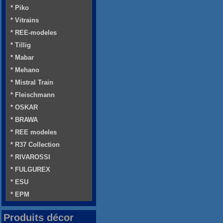
* Piko
* Vitrains
* REE-modeles
* Tillig
* Mabar
* Mehano
* Mistral Train
* Fleischmann
* OSKAR
* BRAWA
* REE modeles
* R37 Collection
* RIVAROSSI
* FULGUREX
* ESU
* EPM
Produits décor