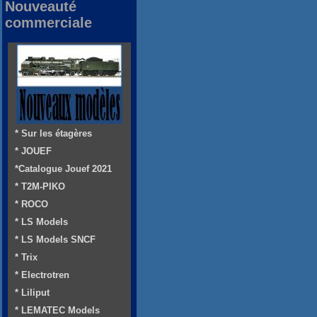
Nouveauté
commerciale
* Sur les étagères
* JOUEF
*Catalogue Jouef 2021
* T2M-PIKO
* ROCO
* LS Models
* LS Models SNCF
* Trix
* Electrotren
* Liliput
* LEMATEC Models