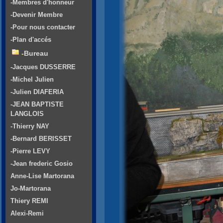
-Membres d'honneur
-Devenir Membre
-Pour nous contacter
-Plan d'accés
-Bureau
-Jacques DUSSERRE
-Michel Julien
-Julien DIAFERIA
-JEAN BAPTISTE
LANGLOIS
-Thierry NAY
-Bernard BERISSET
-Pierre LEVY
-Jean frederic Gosio
Anne-Lise Martorana
Jo-Martorana
Thiery REMI
Alexi-Remi