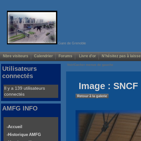
Gare de Grenoble
Nbre visiteurs
Calendrier
Forums
Livre d'or
N'hésitez pas à laisse
Voir/Cacher menus de gauche
Utilisateurs
connectés
Image : SNCF 
Il y a 139 utilisateurs
connectés
Retour à la galerie
AMFG INFO
-Accueil
-Historique AMFG