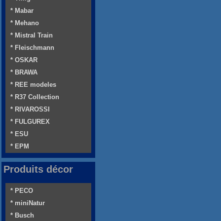
* Mabar
* Mehano
* Mistral Train
* Fleischmann
* OSKAR
* BRAWA
* REE modeles
* R37 Collection
* RIVAROSSI
* FULGUREX
* ESU
* EPM
Produits décor
* PECO
* miniNatur
* Busch