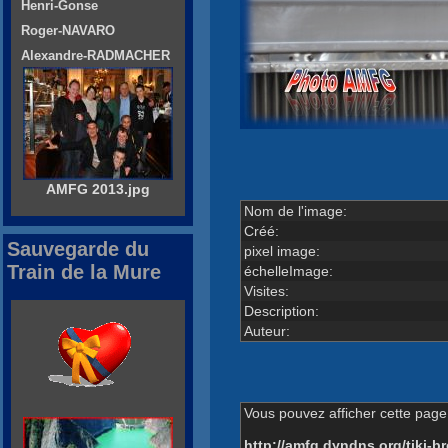
Henri-Gonse
Roger-NAVARO
Alexandre-RADMACHER
AMFG 2013.jpg
Nom de l'image:
Créé:
Sauvegarde du
pixel image:
Train de la Mure
échelleImage:
Visites:
Description:
Auteur:
Vous pouvez afficher cette page 
http://amfg.dyndns.org/tiki