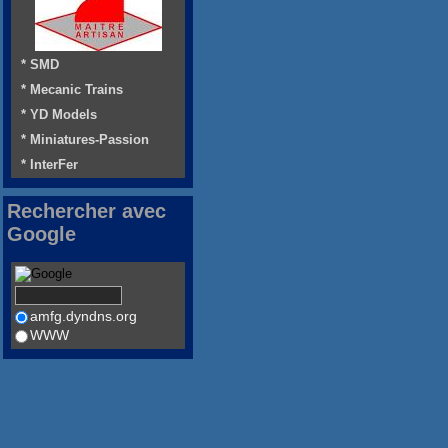
* SMD
* Mecanic Trains
* YD Models
* Miniatures-Passion
* InterFer
Rechercher avec
Google
amfg.dyndns.org
WWW