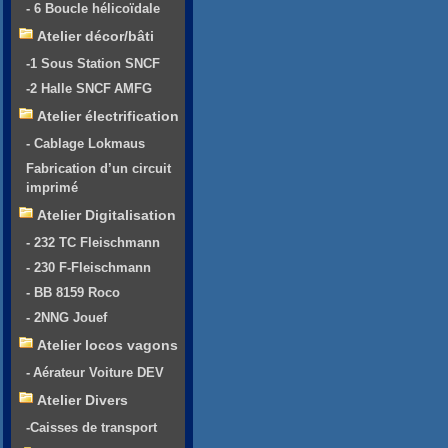
- 6 Boucle hélicoïdale
Atelier décor/bâti
-1 Sous Station SNCF
-2 Halle SNCF AMFG
Atelier électrification
- Cablage Lokmaus
Fabrication d’un circuit
imprimé
Atelier Digitalisation
- 232 TC Fleischmann
- 230 F-Fleischmann
- BB 8159 Roco
- 2NNG Jouef
Atelier locos vagons
- Aérateur Voiture DEV
Atelier Divers
-Caisses de transport