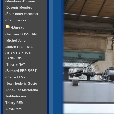
-Membres d'honneur
-Devenir Membre
-Pour nous contacter
-Plan d'accés
-Bureau
-Jacques DUSSERRE
-Michel Julien
-Julien DIAFERIA
-JEAN BAPTISTE
LANGLOIS
-Thierry NAY
-Bernard BERISSET
-Pierre LEVY
-Jean frederic Gosio
Anne-Lise Martorana
Jo-Martorana
Thiery REMI
Alexi-Remi