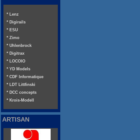
* Lenz
* Digirails
* ESU
* Zimo
* Uhlenbrock
* Digitrax
* LOCOIO
* YD Models
* CDF Informatique
* LDT Littfinski
* DCC concepts
* Krois-Modell
ARTISAN