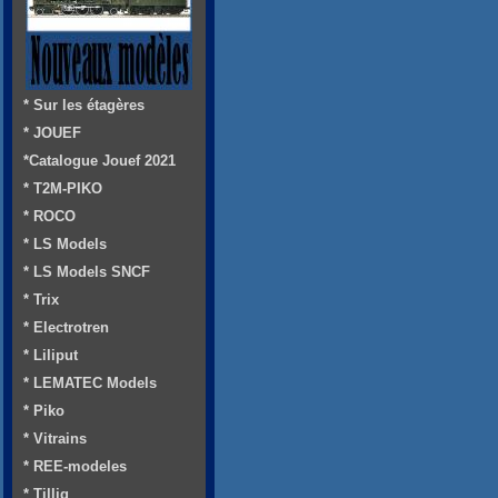
* Sur les étagères
* JOUEF
*Catalogue Jouef 2021
* T2M-PIKO
* ROCO
* LS Models
* LS Models SNCF
* Trix
* Electrotren
* Liliput
* LEMATEC Models
* Piko
* Vitrains
* REE-modeles
* Tillig