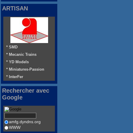
ARTISAN
* SMD
* Mecanic Trains
* YD Models
* Miniatures-Passion
* InterFer
Rechercher avec
Google
amfg.dyndns.org
WWW