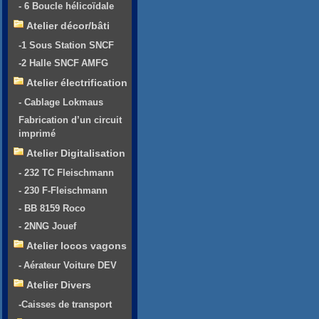
- 6 Boucle hélicoïdale
Atelier décor/bâti
-1 Sous Station SNCF
-2 Halle SNCF AMFG
Atelier électrification
- Cablage Lokmaus
Fabrication d’un circuit
imprimé
Atelier Digitalisation
- 232 TC Fleischmann
- 230 F-Fleischmann
- BB 8159 Roco
- 2NNG Jouef
Atelier locos vagons
- Aérateur Voiture DEV
Atelier Divers
-Caisses de transport