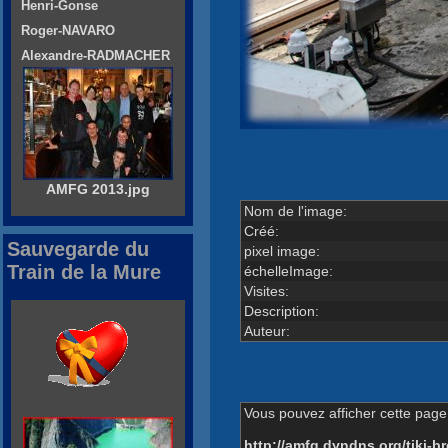
Henri-Gonse
Roger-NAVARO
Alexandre-RADMACHER
AMFG 2013.jpg
Nom de l'image:
Créé:
Sauvegarde du
pixel image:
Train de la Mure
échelleImage:
Visites:
Description:
Auteur:
Vous pouvez afficher cette page 
http://amfg.dyndns.org/tiki