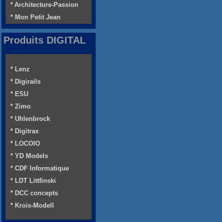
* Architecture-Passion
* Mon Petit Jean
Produits DIGITAL
* Lenz
* Digirails
* ESU
* Zimo
* Uhlenbrock
* Digitrax
* LOCOIO
* YD Models
* CDF Informatique
* LDT Littfinski
* DCC concepts
* Krois-Modell