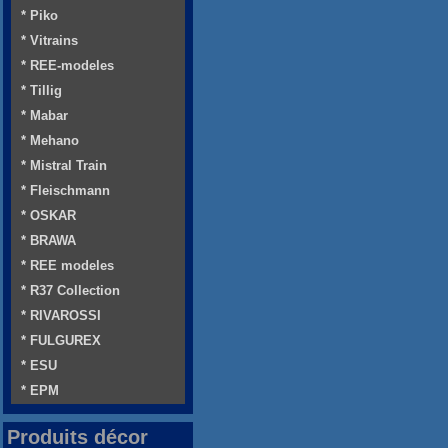
* Piko
* Vitrains
* REE-modeles
* Tillig
* Mabar
* Mehano
* Mistral Train
* Fleischmann
* OSKAR
* BRAWA
* REE modeles
* R37 Collection
* RIVAROSSI
* FULGUREX
* ESU
* EPM
Produits décor