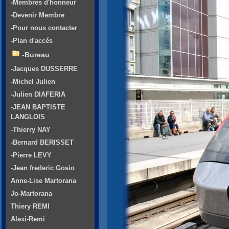
-Membres d'honneur
-Devenir Membre
-Pour nous contacter
-Plan d'accés
-Bureau
-Jacques DUSSERRE
-Michel Julien
-Julien DIAFERIA
-JEAN BAPTISTE
LANGLOIS
-Thierry NAY
-Bernard BERISSET
-Pierre LEVY
-Jean frederic Gosio
Anne-Lise Martorana
Jo-Martorana
Thiery REMI
Alexi-Remi