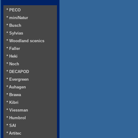
* PECO
* miniNatur
* Busch
* Sylvias
* Woodland scenics
* Faller
* Heki
* Noch
* DECAPOD
* Evergreen
* Auhagen
* Brawa
* Kibri
* Viessman
* Humbrol
* SAI
* Artitec