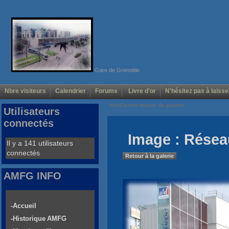
Gare de Grenoble
Nbre visiteurs
Calendrier
Forums
Livre d'or
N'hésitez pas à laisse
Voir/Cacher menus de gauche
Utilisateurs
connectés
Image : Résea
Il y a 141 utilisateurs
connectés
Retour à la galerie
AMFG INFO
-Accueil
-Historique AMFG