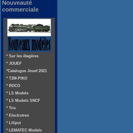
Nouveauté
commerciale
* Sur les étagères
* JOUEF
*Catalogue Jouef 2021
* T2M-PIKO
* ROCO
* LS Models
* LS Models SNCF
* Trix
* Electrotren
* Liliput
* LEMATEC Models