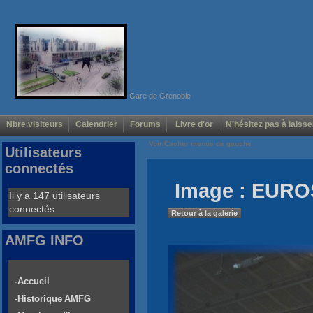
Gare de Grenoble
Nbre visiteurs
Calendrier
Forums
Livre d'or
N'hésitez pas à laisse
Voir/Cacher menus de gauche
Utilisateurs
connectés
Image : EURO
Il y a 147 utilisateurs
connectés
Retour à la galerie
AMFG INFO
-Accueil
-Historique AMFG