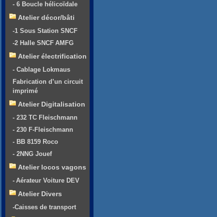
- 6 Boucle hélicoïdale
Atelier décor/bâti
-1 Sous Station SNCF
-2 Halle SNCF AMFG
Atelier électrification
- Cablage Lokmaus
Fabrication d’un circuit
imprimé
Atelier Digitalisation
- 232 TC Fleischmann
- 230 F-Fleischmann
- BB 8159 Roco
- 2NNG Jouef
Atelier locos vagons
- Aérateur Voiture DEV
Atelier Divers
-Caisses de transport