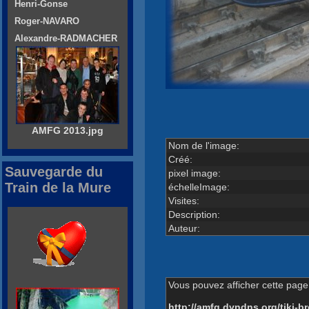
Henri-Gonse
Roger-NAVARO
Alexandre-RADMACHER
AMFG 2013.jpg
Nom de l'image:
Créé:
Sauvegarde du
pixel image:
Train de la Mure
échelleImage:
Visites:
Description:
Auteur:
Vous pouvez afficher cette page 
http://amfg.dyndns.org/tiki