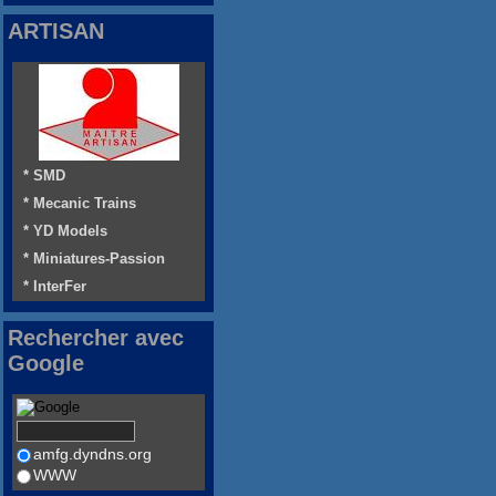
ARTISAN
* SMD
* Mecanic Trains
* YD Models
* Miniatures-Passion
* InterFer
Rechercher avec
Google
amfg.dyndns.org
WWW