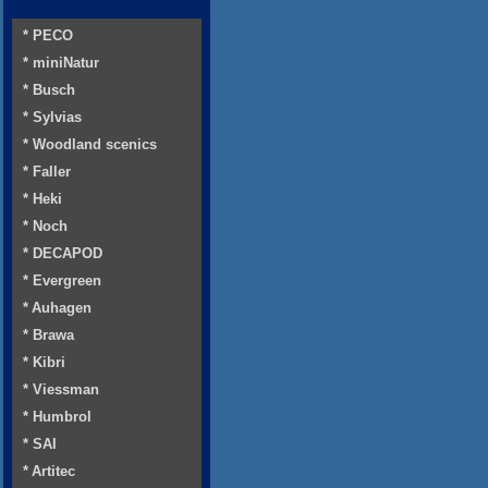
* PECO
* miniNatur
* Busch
* Sylvias
* Woodland scenics
* Faller
* Heki
* Noch
* DECAPOD
* Evergreen
* Auhagen
* Brawa
* Kibri
* Viessman
* Humbrol
* SAI
* Artitec