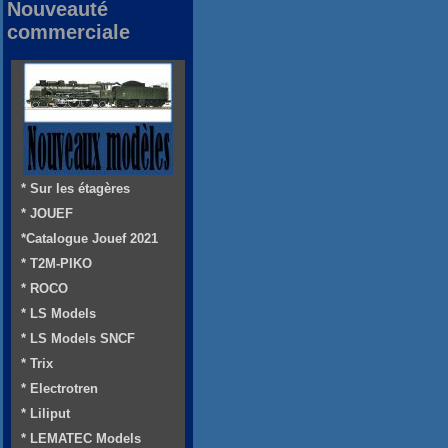
Nouveauté
commerciale
* Sur les étagères
* JOUEF
*Catalogue Jouef 2021
* T2M-PIKO
* ROCO
* LS Models
* LS Models SNCF
* Trix
* Electrotren
* Liliput
* LEMATEC Models