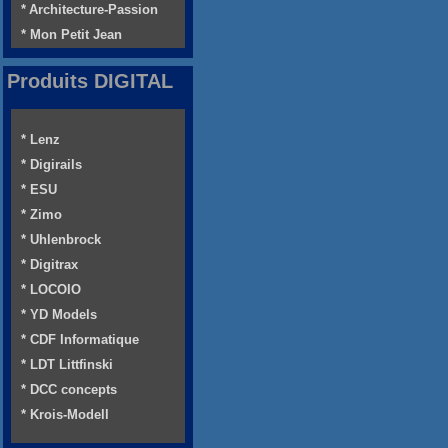
* Architecture-Passion
* Mon Petit Jean
Produits DIGITAL
* Lenz
* Digirails
* ESU
* Zimo
* Uhlenbrock
* Digitrax
* LOCOIO
* YD Models
* CDF Informatique
* LDT Littfinski
* DCC concepts
* Krois-Modell