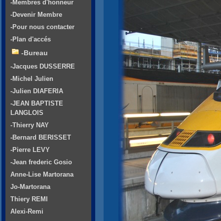
-Membres d'honneur
-Devenir Membre
-Pour nous contacter
-Plan d'accés
-Bureau
-Jacques DUSSERRE
-Michel Julien
-Julien DIAFERIA
-JEAN BAPTISTE
LANGLOIS
-Thierry NAY
-Bernard BERISSET
-Pierre LEVY
-Jean frederic Gosio
Anne-Lise Martorana
Jo-Martorana
Thiery REMI
Alexi-Remi