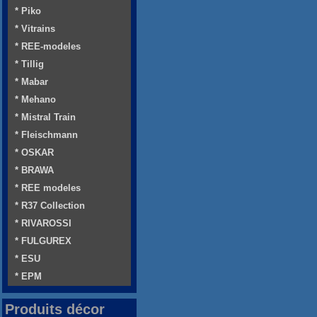
* Piko
* Vitrains
* REE-modeles
* Tillig
* Mabar
* Mehano
* Mistral Train
* Fleischmann
* OSKAR
* BRAWA
* REE modeles
* R37 Collection
* RIVAROSSI
* FULGUREX
* ESU
* EPM
Produits décor