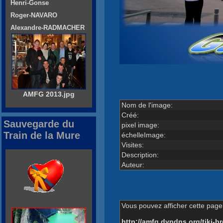
Henri-Gonse
Roger-NAVARO
Alexandre-RADMACHER
AMFG 2013.jpg
Nom de l'image:
Créé:
Sauvegarde du
pixel image:
Train de la Mure
échelleImage:
Visites:
Description:
Auteur:
Vous pouvez afficher cette page 
http://amfg.dyndns.org/tiki