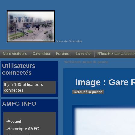
Gare de Grenoble
Nbre visiteurs
Calendrier
Forums
Livre d'or
N'hésitez pas à laisse
Voir/Cacher menus de gauche
Utilisateurs
connectés
Image : Gare
Il y a 139 utilisateurs
connectés
Retour à la galerie
AMFG INFO
-Accueil
-Historique AMFG