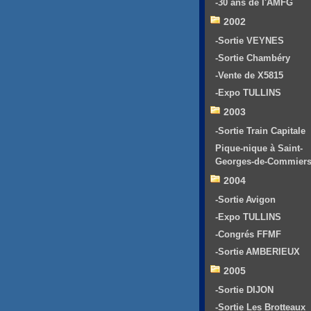
-30 ans de l'AMFG
2002
-Sortie VEYNES
-Sortie Chambéry
-Vente de X5815
-Expo TULLINS
2003
-Sortie Train Capitale
Pique-nique à Saint-
Georges-de-Commier
2004
-Sortie Avigon
-Expo TULLINS
-Congrés FFMF
-Sortie AMBERIEUX
2005
-Sortie DIJON
-Sortie Les Brotteaux