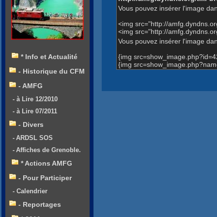
Vous pouvez insérer l'image dan
<img src="http://amfg.dyndns.
<img src="http://amfg.dyndns
Vous pouvez insérer l'image dans
{img src=show_image.php?id=4
* Info et Actualité
{img src=show_image.php?nam
- Historique du CFM
- AMFG
- à Lire 12/2010
- à Lire 07/2011
- Divers
- ARDSL SOS
- Affiches de Grenoble.
* Actions AMFG
- Pour Participer
- Calendrier
- Reportages