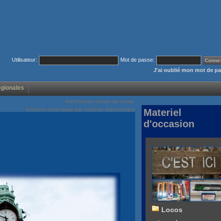
Utilisateur:
Mot de passe:
J'ai oublié mon mot de p
égionales
Voir/Cacher menus de droite
Envoyez cette page par courrier électronique
Materiel
d'occasion
Locos