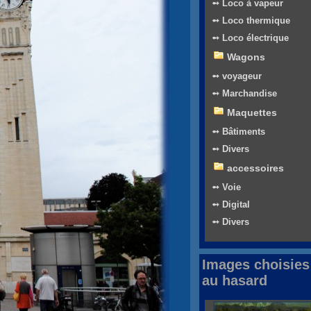
➻ Loco à vapeur
➻ Loco thermique
➻ Loco électrique
Wagons
➻ voyageur
➻ Marchandise
Maquettes
➻ Bâtiments
➻ Divers
accessoires
➻ Voie
➻ Digital
➻ Divers
Images choisies
au hasard