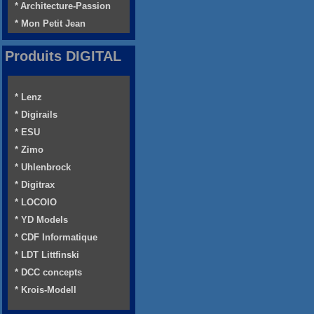
* Architecture-Passion
* Mon Petit Jean
Produits DIGITAL
* Lenz
* Digirails
* ESU
* Zimo
* Uhlenbrock
* Digitrax
* LOCOIO
* YD Models
* CDF Informatique
* LDT Littfinski
* DCC concepts
* Krois-Modell