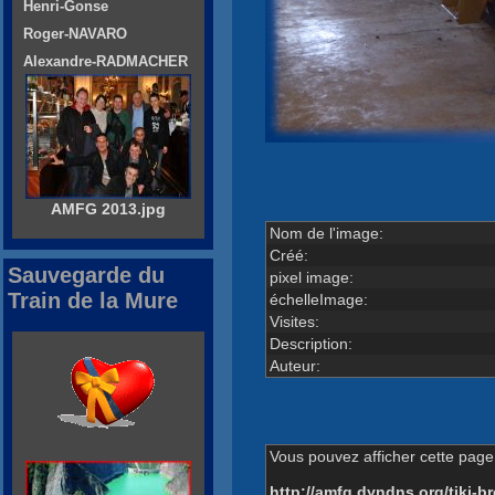
Henri-Gonse
Roger-NAVARO
Alexandre-RADMACHER
AMFG 2013.jpg
Nom de l'image:
Créé:
Sauvegarde du
pixel image:
Train de la Mure
échelleImage:
Visites:
Description:
Auteur:
Vous pouvez afficher cette page 
http://amfg.dyndns.org/tiki