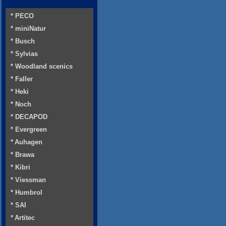
* PECO
* miniNatur
* Busch
* Sylvias
* Woodland scenics
* Faller
* Heki
* Noch
* DECAPOD
* Evergreen
* Auhagen
* Brawa
* Kibri
* Viessman
* Humbrol
* SAI
* Artitec