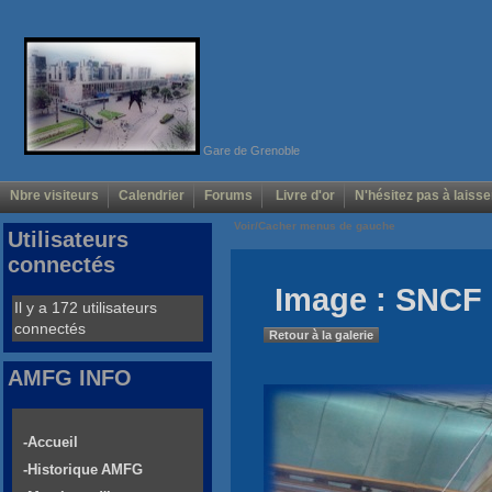
Gare de Grenoble
Nbre visiteurs
Calendrier
Forums
Livre d'or
N'hésitez pas à laisse
Voir/Cacher menus de gauche
Utilisateurs
connectés
Image : SNCF 
Il y a 172 utilisateurs
connectés
Retour à la galerie
AMFG INFO
-Accueil
-Historique AMFG