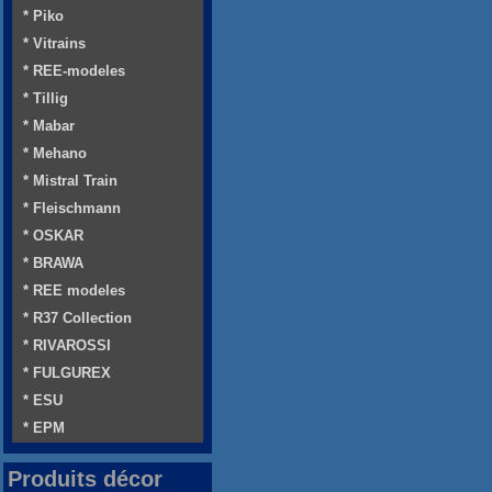
* Piko
* Vitrains
* REE-modeles
* Tillig
* Mabar
* Mehano
* Mistral Train
* Fleischmann
* OSKAR
* BRAWA
* REE modeles
* R37 Collection
* RIVAROSSI
* FULGUREX
* ESU
* EPM
Produits décor