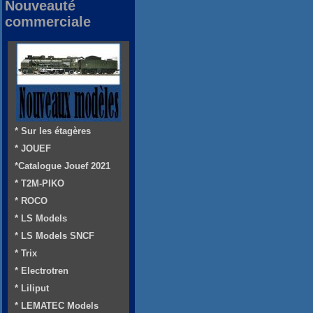
Nouveauté
commerciale
* Sur les étagères
* JOUEF
*Catalogue Jouef 2021
* T2M-PIKO
* ROCO
* LS Models
* LS Models SNCF
* Trix
* Electrotren
* Liliput
* LEMATEC Models