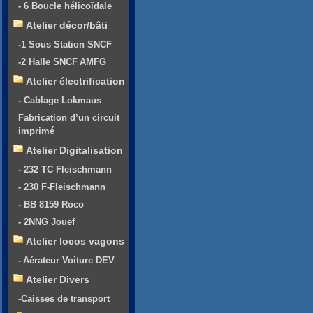
- 6 Boucle hélicoïdale
Atelier décor/bâti
-1 Sous Station SNCF
-2 Halle SNCF AMFG
Atelier électrification
- Cablage Lokmaus
Fabrication d’un circuit
imprimé
Atelier Digitalisation
- 232 TC Fleischmann
- 230 F-Fleischmann
- BB 8159 Roco
- 2NNG Jouef
Atelier locos vagons
- Aérateur Voiture DEV
Atelier Divers
-Caisses de transport