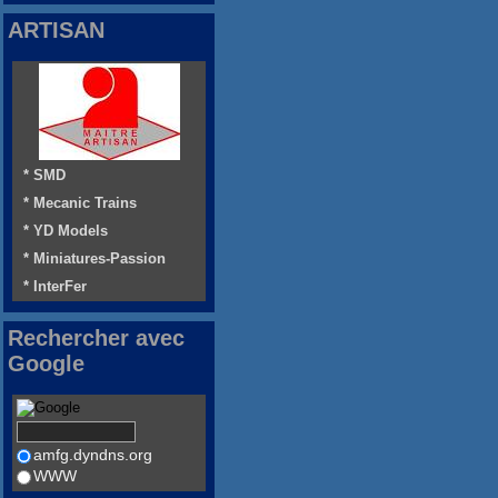
ARTISAN
* SMD
* Mecanic Trains
* YD Models
* Miniatures-Passion
* InterFer
Rechercher avec
Google
amfg.dyndns.org
WWW