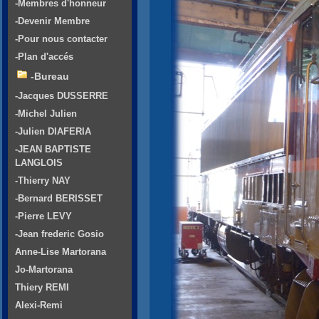
-Membres d'honneur
-Devenir Membre
-Pour nous contacter
-Plan d'accés
-Bureau
-Jacques DUSSERRE
-Michel Julien
-Julien DIAFERIA
-JEAN BAPTISTE
LANGLOIS
-Thierry NAY
-Bernard BERISSET
-Pierre LEVY
-Jean frederic Gosio
Anne-Lise Martorana
Jo-Martorana
Thiery REMI
Alexi-Remi