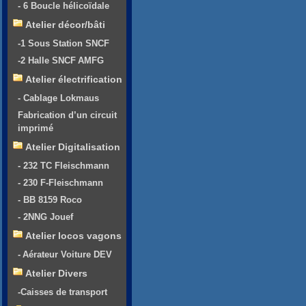
- 6 Boucle hélicoïdale
Atelier décor/bâti
-1 Sous Station SNCF
-2 Halle SNCF AMFG
Atelier électrification
- Cablage Lokmaus
Fabrication d’un circuit
imprimé
Atelier Digitalisation
- 232 TC Fleischmann
- 230 F-Fleischmann
- BB 8159 Roco
- 2NNG Jouef
Atelier locos vagons
- Aérateur Voiture DEV
Atelier Divers
-Caisses de transport