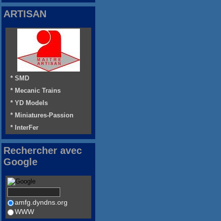
ARTISAN
* SMD
* Mecanic Trains
* YD Models
* Miniatures-Passion
* InterFer
Rechercher avec
Google
amfg.dyndns.org
WWW