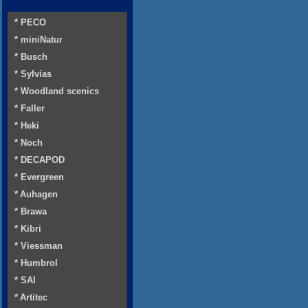
* PECO
* miniNatur
* Busch
* Sylvias
* Woodland scenics
* Faller
* Heki
* Noch
* DECAPOD
* Evergreen
* Auhagen
* Brawa
* Kibri
* Viessman
* Humbrol
* SAI
* Artitec