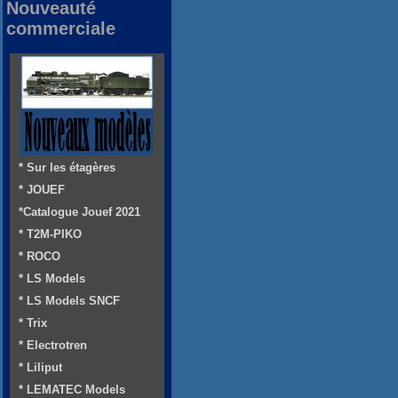
Nouveauté
commerciale
* Sur les étagères
* JOUEF
*Catalogue Jouef 2021
* T2M-PIKO
* ROCO
* LS Models
* LS Models SNCF
* Trix
* Electrotren
* Liliput
* LEMATEC Models