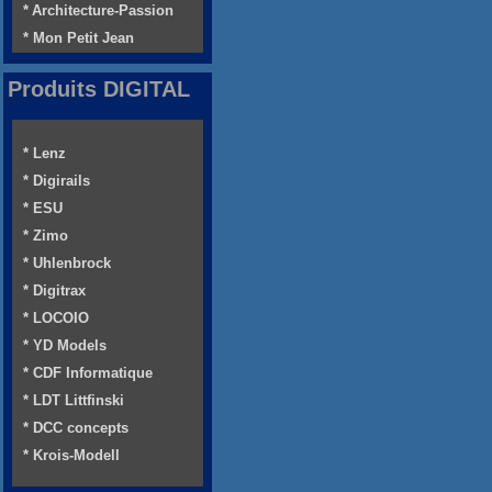
* Architecture-Passion
* Mon Petit Jean
Produits DIGITAL
* Lenz
* Digirails
* ESU
* Zimo
* Uhlenbrock
* Digitrax
* LOCOIO
* YD Models
* CDF Informatique
* LDT Littfinski
* DCC concepts
* Krois-Modell