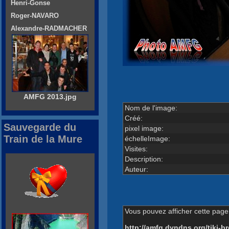
Henri-Gonse
Roger-NAVARO
Alexandre-RADMACHER
AMFG 2013.jpg
Nom de l'image:
Créé:
Sauvegarde du
pixel image:
Train de la Mure
échelleImage:
Visites:
Description:
Auteur:
Vous pouvez afficher cette page 
http://amfg.dyndns.org/tiki