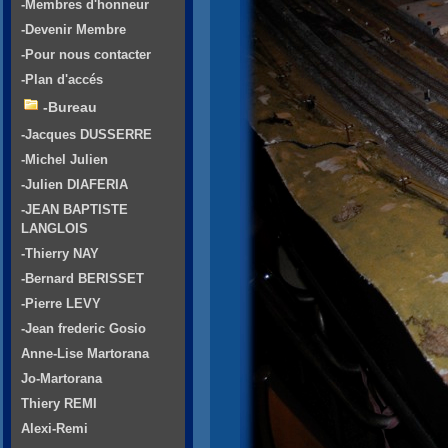
-Membres d'honneur
-Devenir Membre
-Pour nous contacter
-Plan d'accés
-Bureau
-Jacques DUSSERRE
-Michel Julien
-Julien DIAFERIA
-JEAN BAPTISTE
LANGLOIS
-Thierry NAY
-Bernard BERISSET
-Pierre LEVY
-Jean frederic Gosio
Anne-Lise Martorana
Jo-Martorana
Thiery REMI
Alexi-Remi