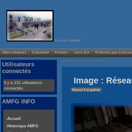
Gare de Grenoble
Nbre visiteurs
Calendrier
Forums
Livre d'or
N'hésitez pas à laisse
Voir/Cacher menus de gauche
Utilisateurs
connectés
Image : Rése
Il y a 131 utilisateurs
connectés
Retour à la galerie
AMFG INFO
-Accueil
-Historique AMFG