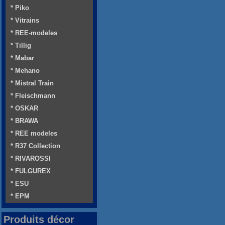
* Piko
* Vitrains
* REE-modeles
* Tillig
* Mabar
* Mehano
* Mistral Train
* Fleischmann
* OSKAR
* BRAWA
* REE modeles
* R37 Collection
* RIVAROSSI
* FULGUREX
* ESU
* EPM
Produits décor