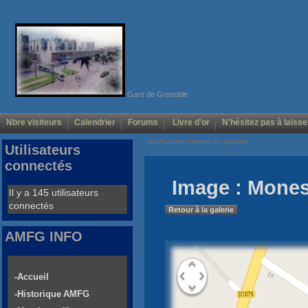
Gare de Grenoble
Nbre visiteurs
Calendrier
Forums
Livre d'or
N'hésitez pas à laisse
Voir/Cacher menus de gauche
Utilisateurs
connectés
Image : Monest
Il y a 145 utilisateurs
connectés
Retour à la galerie
AMFG INFO
-Accueil
-Historique AMFG