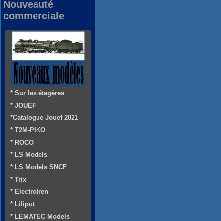
Nouveauté
commerciale
* Sur les étagères
* JOUEF
*Catalogue Jouef 2021
* T2M-PIKO
* ROCO
* LS Models
* LS Models SNCF
* Trix
* Electrotren
* Liliput
* LEMATEC Models