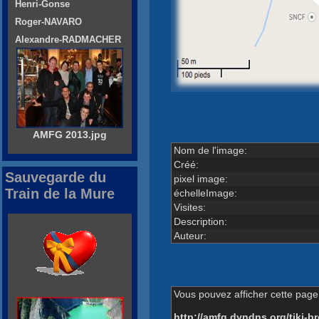
Henri-Gonse
Roger-NAVARO
Alexandre-RADMACHER
AMFG 2013.jpg
Nom de l'image:
Créé:
Sauvegarde du
pixel image:
Train de la Mure
échelleImage:
Visites:
Description:
Auteur:
Vous pouvez afficher cette page 
http://amfg.dyndns.org/tiki