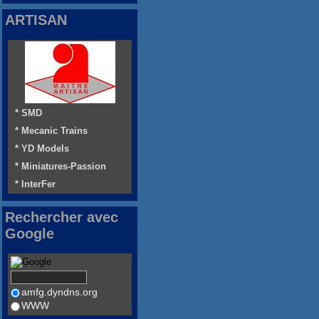
ARTISAN
* SMD
* Mecanic Trains
* YD Models
* Miniatures-Passion
* InterFer
Rechercher avec
Google
amfg.dyndns.org
WWW