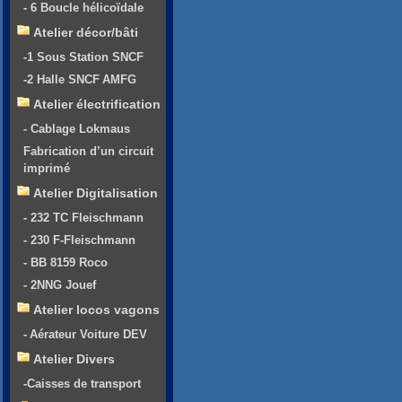
- 6 Boucle hélicoïdale
Atelier décor/bâti
-1 Sous Station SNCF
-2 Halle SNCF AMFG
Atelier électrification
- Cablage Lokmaus
Fabrication d’un circuit
imprimé
Atelier Digitalisation
- 232 TC Fleischmann
- 230 F-Fleischmann
- BB 8159 Roco
- 2NNG Jouef
Atelier locos vagons
- Aérateur Voiture DEV
Atelier Divers
-Caisses de transport