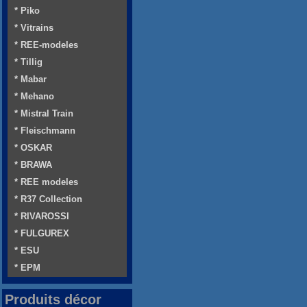
* Piko
* Vitrains
* REE-modeles
* Tillig
* Mabar
* Mehano
* Mistral Train
* Fleischmann
* OSKAR
* BRAWA
* REE modeles
* R37 Collection
* RIVAROSSI
* FULGUREX
* ESU
* EPM
Produits décor