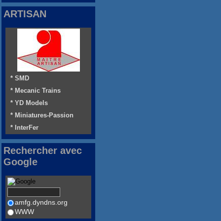
ARTISAN
* SMD
* Mecanic Trains
* YD Models
* Miniatures-Passion
* InterFer
Rechercher avec
Google
amfg.dyndns.org
WWW