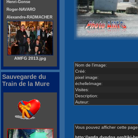
Henri-Gonse
Roger-NAVARO
Alexandre-RADMACHER
AMFG 2013.jpg
Nom de l'image:
Créé:
Sauvegarde du
pixel image:
Train de la Mure
échelleImage:
Visites:
Description:
Auteur:
Vous pouvez afficher cette page 
http://amfg.dyndns.org/tiki