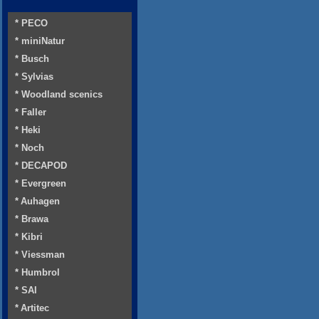
* PECO
* miniNatur
* Busch
* Sylvias
* Woodland scenics
* Faller
* Heki
* Noch
* DECAPOD
* Evergreen
* Auhagen
* Brawa
* Kibri
* Viessman
* Humbrol
* SAI
* Artitec