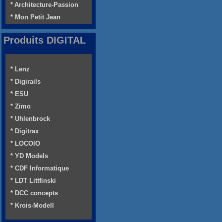
* Architecture-Passion
* Mon Petit Jean
Produits DIGITAL
* Lenz
* Digirails
* ESU
* Zimo
* Uhlenbrock
* Digitrax
* LOCOIO
* YD Models
* CDF Informatique
* LDT Littfinski
* DCC concepts
* Krois-Modell