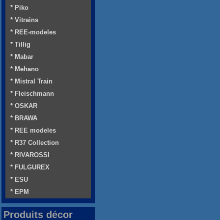
* Piko
* Vitrains
* REE-modeles
* Tillig
* Mabar
* Mehano
* Mistral Train
* Fleischmann
* OSKAR
* BRAWA
* REE modeles
* R37 Collection
* RIVAROSSI
* FULGUREX
* ESU
* EPM
Produits décor