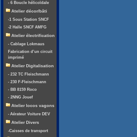
- 6 Boucle hélicoïdale
Atelier décor/bâti
-1 Sous Station SNCF
-2 Halle SNCF AMFG
Atelier électrification
- Cablage Lokmaus
Fabrication d’un circuit
imprimé
Atelier Digitalisation
- 232 TC Fleischmann
- 230 F-Fleischmann
- BB 8159 Roco
- 2NNG Jouef
Atelier locos vagons
- Aérateur Voiture DEV
Atelier Divers
-Caisses de transport