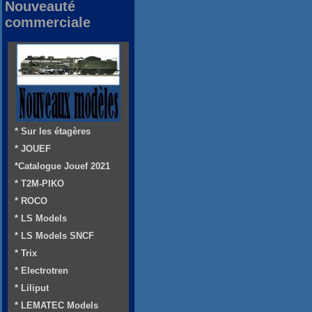
Nouveauté
commerciale
* Sur les étagères
* JOUEF
*Catalogue Jouef 2021
* T2M-PIKO
* ROCO
* LS Models
* LS Models SNCF
* Trix
* Electrotren
* Liliput
* LEMATEC Models