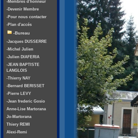
-Membres d'honneur
-Devenir Membre
-Pour nous contacter
-Plan d'accés
-Bureau
-Jacques DUSSERRE
-Michel Julien
-Julien DIAFERIA
-JEAN BAPTISTE
LANGLOIS
-Thierry NAY
-Bernard BERISSET
-Pierre LEVY
-Jean frederic Gosio
Anne-Lise Martorana
Jo-Martorana
Thiery REMI
Alexi-Remi