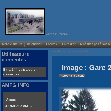
Gare de Grenoble
Nbre visiteurs
Calendrier
Forums
Livre d'or
N'hésitez pas à laisse
Voir/Cacher menus de gauche
Utilisateurs
connectés
Image : Gare 2
Il y a 144 utilisateurs
connectés
Retour à la galerie
AMFG INFO
-Accueil
-Historique AMFG