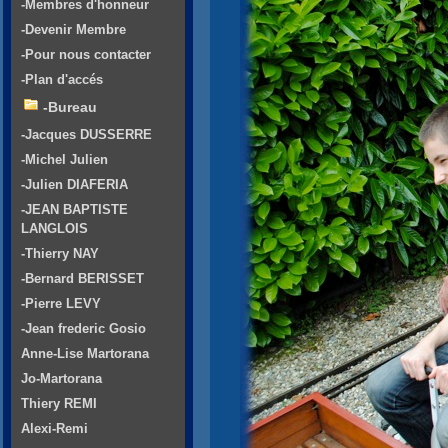
-Membres d'honneur
-Devenir Membre
-Pour nous contacter
-Plan d'accés
-Bureau
-Jacques DUSSERRE
-Michel Julien
-Julien DIAFERIA
-JEAN BAPTISTE
LANGLOIS
-Thierry NAY
-Bernard BERISSET
-Pierre LEVY
-Jean frederic Gosio
Anne-Lise Martorana
Jo-Martorana
Thiery REMI
Alexi-Remi