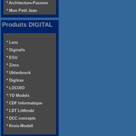
* Architecture-Passion
* Mon Petit Jean
Produits DIGITAL
* Lenz
* Digirails
* ESU
* Zimo
* Uhlenbrock
* Digitrax
* LOCOIO
* YD Models
* CDF Informatique
* LDT Littfinski
* DCC concepts
* Krois-Modell