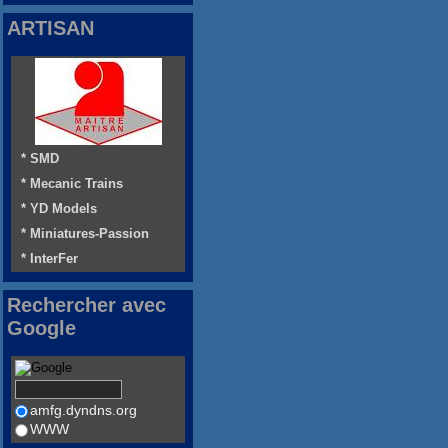
ARTISAN
* SMD
* Mecanic Trains
* YD Models
* Miniatures-Passion
* InterFer
Rechercher avec
Google
amfg.dyndns.org
WWW