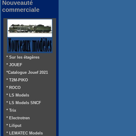
Nouveauté
commerciale
* Sur les étagères
* JOUEF
*Catalogue Jouef 2021
* T2M-PIKO
* ROCO
* LS Models
* LS Models SNCF
* Trix
* Electrotren
* Liliput
* LEMATEC Models