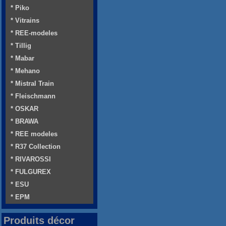
* Piko
* Vitrains
* REE-modeles
* Tillig
* Mabar
* Mehano
* Mistral Train
* Fleischmann
* OSKAR
* BRAWA
* REE modeles
* R37 Collection
* RIVAROSSI
* FULGUREX
* ESU
* EPM
Produits décor