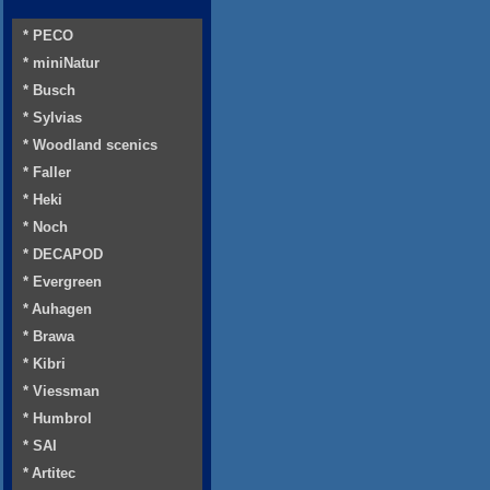
* PECO
* miniNatur
* Busch
* Sylvias
* Woodland scenics
* Faller
* Heki
* Noch
* DECAPOD
* Evergreen
* Auhagen
* Brawa
* Kibri
* Viessman
* Humbrol
* SAI
* Artitec