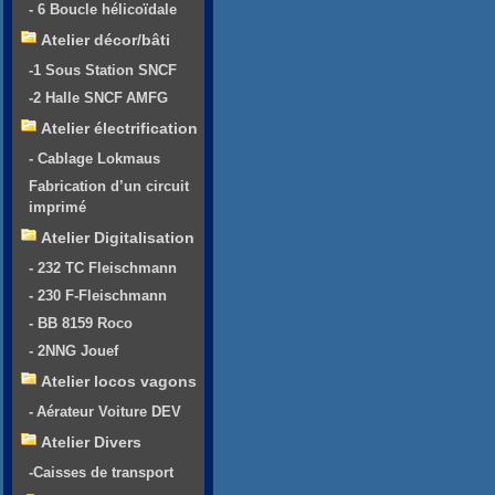
- 6 Boucle hélicoïdale
Atelier décor/bâti
-1 Sous Station SNCF
-2 Halle SNCF AMFG
Atelier électrification
- Cablage Lokmaus
Fabrication d’un circuit
imprimé
Atelier Digitalisation
- 232 TC Fleischmann
- 230 F-Fleischmann
- BB 8159 Roco
- 2NNG Jouef
Atelier locos vagons
- Aérateur Voiture DEV
Atelier Divers
-Caisses de transport