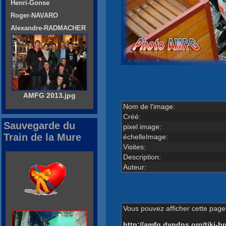
Henri-Gonse
Roger-NAVARO
Alexandre-RADMACHER
AMFG 2013.jpg
Nom de l'image:
Créé:
Sauvegarde du
pixel image:
Train de la Mure
échelleImage:
Visites:
Description:
Auteur:
Vous pouvez afficher cette page 
http://amfg.dyndns.org/tiki