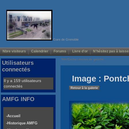
Gare de Grenoble
Nbre visiteurs
Calendrier
Forums
Livre d'or
N'hésitez pas à laisse
Voir/Cacher menus de gauche
Utilisateurs
connectés
Image : Pontc
Il y a 159 utilisateurs
connectés
Retour à la galerie
AMFG INFO
-Accueil
-Historique AMFG