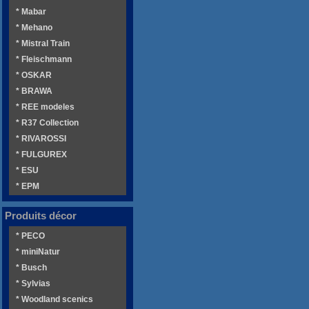
* Mabar
* Mehano
* Mistral Train
* Fleischmann
* OSKAR
* BRAWA
* REE modeles
* R37 Collection
* RIVAROSSI
* FULGUREX
* ESU
* EPM
Produits décor
* PECO
* miniNatur
* Busch
* Sylvias
* Woodland scenics