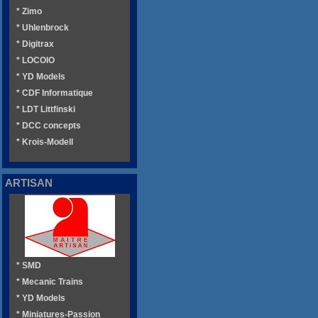
* Zimo
* Uhlenbrock
* Digitrax
* LOCOIO
* YD Models
* CDF Informatique
* LDT Littfinski
* DCC concepts
* Krois-Modell
ARTISAN
* SMD
* Mecanic Trains
* YD Models
* Miniatures-Passion