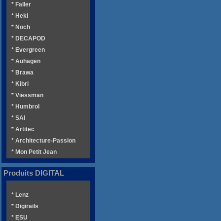
* Faller
* Heki
* Noch
* DECAPOD
* Evergreen
* Auhagen
* Brawa
* Kibri
* Viessman
* Humbrol
* SAI
* Artitec
* Architecture-Passion
* Mon Petit Jean
Produits DIGITAL
* Lenz
* Digirails
* ESU