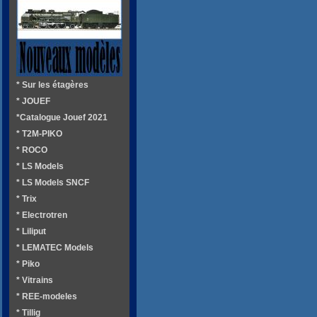
* Sur les étagères
* JOUEF
*Catalogue Jouef 2021
* T2M-PIKO
* ROCO
* LS Models
* LS Models SNCF
* Trix
* Electrotren
* Liliput
* LEMATEC Models
* Piko
* Vitrains
* REE-modeles
* Tillig