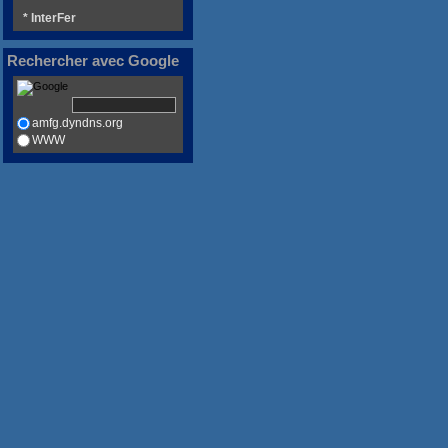
* InterFer
Rechercher avec Google
amfg.dyndns.org
WWW