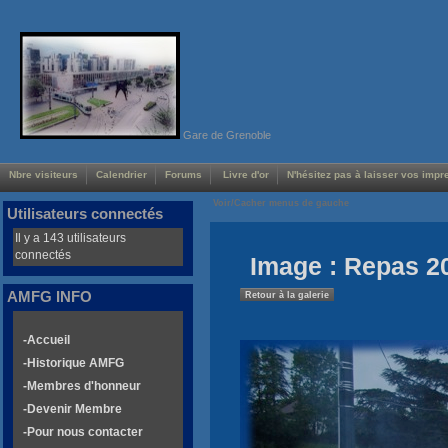
Gare de Grenoble
Nbre visiteurs
Calendrier
Forums
Livre d'or
N'hésitez pas à laisser vos impre
Voir/Cacher menus de gauche
Utilisateurs connectés
Il y a 143 utilisateurs
connectés
Image : Repas 2
AMFG INFO
Retour à la galerie
-Accueil
-Historique AMFG
-Membres d'honneur
-Devenir Membre
-Pour nous contacter