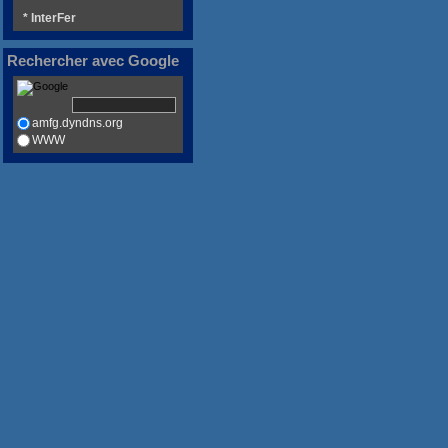
* InterFer
Rechercher avec Google
amfg.dyndns.org
WWW