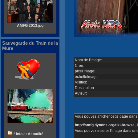
AMFG 2013.jpg
Sauvegarde du Train de la
Mure
Nom de l'image:
Créé:
pixel image:
échelleImage:
Visites:
Description:
Auteur:
Vous pouvez afficher cette page dans v
http://amfg.dyndns.org/tiki-brows
Vous pouvez insérer l'image dans une
* Info et Actualité