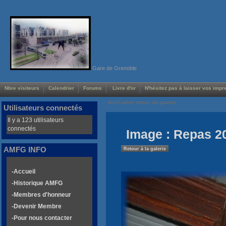
Gare de Grenoble
Nbre visiteurs
Calendrier
Forums
Livre d'or
N'hésitez pas à laisser vos impre
Voir/Cacher menus de gauche
Utilisateurs connectés
Il y a 123 utilisateurs
connectés
Image : Repas 2
AMFG INFO
Retour à la galerie
-Accueil
-Historique AMFG
-Membres d'honneur
-Devenir Membre
-Pour nous contacter