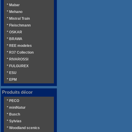
* Mabar
* Mehano
* Mistral Train
* Fleischmann
* OSKAR
* BRAWA
* REE modeles
* R37 Collection
* RIVAROSSI
* FULGUREX
* ESU
* EPM
Produits décor
* PECO
* miniNatur
* Busch
* Sylvias
* Woodland scenics