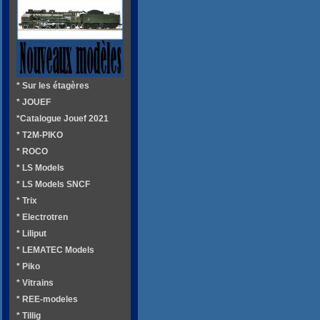
* Sur les étagères
* JOUEF
*Catalogue Jouef 2021
* T2M-PIKO
* ROCO
* LS Models
* LS Models SNCF
* Trix
* Electrotren
* Liliput
* LEMATEC Models
* Piko
* Vitrains
* REE-modeles
* Tillig