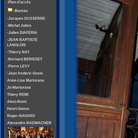
-Plan d'accés
-Bureau
-Jacques DUSSERRE
-Michel Julien
-Julien DIAFERIA
-JEAN BAPTISTE
LANGLOIS
-Thierry NAY
-Bernard BERISSET
-Pierre LEVY
-Jean frederic Gosio
Anne-Lise Martorana
Jo-Martorana
Thiery REMI
Alexi-Remi
Henri-Gonse
Roger-NAVARO
Alexandre-RADMACHER