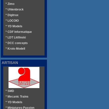
* Zimo
* Uhlenbrock
* Digitrax
* LOCOIO
* YD Models
* CDF Informatique
* LDT Littfinski
* DCC concepts
* Krois-Modell
ARTISAN
* SMD
* Mecanic Trains
* YD Models
* Miniatures-Passion