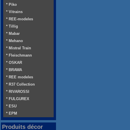
* Piko
* Vitrains
* REE-modeles
* Tillig
* Mabar
* Mehano
* Mistral Train
* Fleischmann
* OSKAR
* BRAWA
* REE modeles
* R37 Collection
* RIVAROSSI
* FULGUREX
* ESU
* EPM
Produits décor