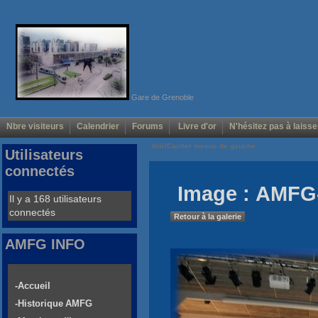
Gare de Grenoble
Nbre visiteurs
Calendrier
Forums
Livre d'or
N'hésitez pas à laisse
Voir/Cacher menus de gauche
Utilisateurs
connectés
Image : AMFG-
Il y a 168 utilisateurs
connectés
Retour à la galerie
AMFG INFO
-Accueil
-Historique AMFG