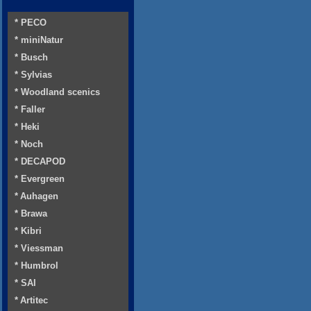
* PECO
* miniNatur
* Busch
* Sylvias
* Woodland scenics
* Faller
* Heki
* Noch
* DECAPOD
* Evergreen
* Auhagen
* Brawa
* Kibri
* Viessman
* Humbrol
* SAI
* Artitec