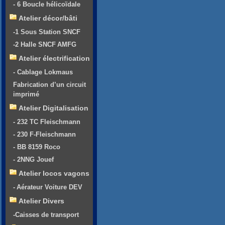
- 6 Boucle hélicoïdale
Atelier décor/bâti
-1 Sous Station SNCF
-2 Halle SNCF AMFG
Atelier électrification
- Cablage Lokmaus
Fabrication d’un circuit
imprimé
Atelier Digitalisation
- 232 TC Fleischmann
- 230 F-Fleischmann
- BB 8159 Roco
- 2NNG Jouef
Atelier locos vagons
- Aérateur Voiture DEV
Atelier Divers
-Caisses de transport