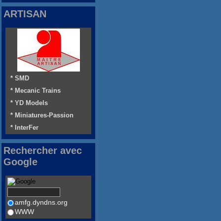
ARTISAN
* SMD
* Mecanic Trains
* YD Models
* Miniatures-Passion
* InterFer
Rechercher avec
Google
amfg.dyndns.org
WWW