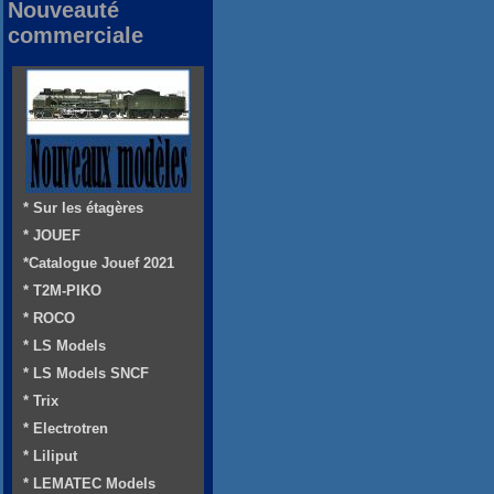
Nouveauté
commerciale
* Sur les étagères
* JOUEF
*Catalogue Jouef 2021
* T2M-PIKO
* ROCO
* LS Models
* LS Models SNCF
* Trix
* Electrotren
* Liliput
* LEMATEC Models