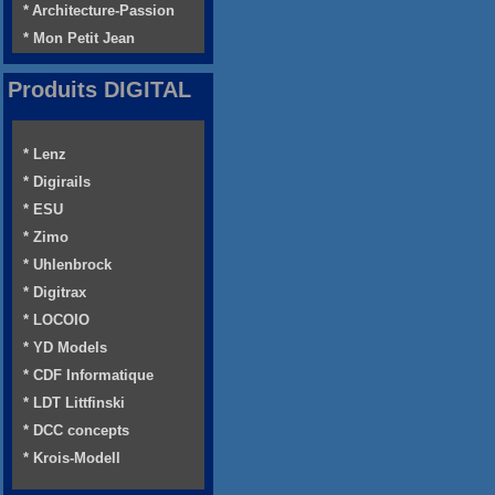
* Architecture-Passion
* Mon Petit Jean
Produits DIGITAL
* Lenz
* Digirails
* ESU
* Zimo
* Uhlenbrock
* Digitrax
* LOCOIO
* YD Models
* CDF Informatique
* LDT Littfinski
* DCC concepts
* Krois-Modell