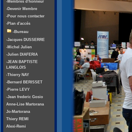
-Membres d'honneur
-Devenir Membre
-Pour nous contacter
-Plan d'accés
-Bureau
-Jacques DUSSERRE
-Michel Julien
-Julien DIAFERIA
-JEAN BAPTISTE
LANGLOIS
-Thierry NAY
-Bernard BERISSET
-Pierre LEVY
-Jean frederic Gosio
Anne-Lise Martorana
Jo-Martorana
Thiery REMI
Alexi-Remi