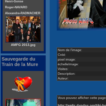
Henri-Gonse
Roger-NAVARO
Alexandre-RADMACHER
AMFG 2013.jpg
Nom de l'image:
Créé:
Sauvegarde du
pixel image:
Train de la Mure
échelleImage:
Visites:
Description:
Auteur:
Vous pouvez afficher cette page 
http://amfg.dyndns.org/tiki