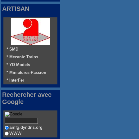
ARTISAN
* SMD
* Mecanic Trains
* YD Models
* Miniatures-Passion
* InterFer
Rechercher avec
Google
amfg.dyndns.org
WWW