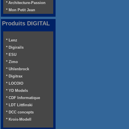
* Architecture-Passion
* Mon Petit Jean
Produits DIGITAL
* Lenz
* Digirails
* ESU
* Zimo
* Uhlenbrock
* Digitrax
* LOCOIO
* YD Models
* CDF Informatique
* LDT Littfinski
* DCC concepts
* Krois-Modell