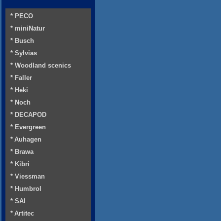
* PECO
* miniNatur
* Busch
* Sylvias
* Woodland scenics
* Faller
* Heki
* Noch
* DECAPOD
* Evergreen
* Auhagen
* Brawa
* Kibri
* Viessman
* Humbrol
* SAI
* Artitec