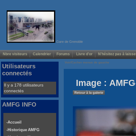
Gare de Grenoble
Nbre visiteurs
Calendrier
Forums
Livre d'or
N'hésitez pas à laisse
Voir/Cacher menus de gauche
Utilisateurs
connectés
Image : AMFG-
Il y a 178 utilisateurs
connectés
Retour à la galerie
AMFG INFO
-Accueil
-Historique AMFG