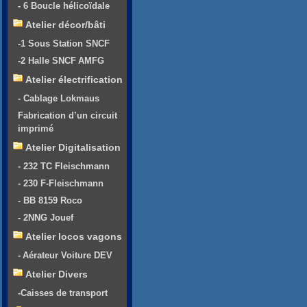
- 6 Boucle hélicoïdale
Atelier décor/bâti
-1 Sous Station SNCF
-2 Halle SNCF AMFG
Atelier électrification
- Cablage Lokmaus
Fabrication d’un circuit
imprimé
Atelier Digitalisation
- 232 TC Fleischmann
- 230 F-Fleischmann
- BB 8159 Roco
- 2NNG Jouef
Atelier locos vagons
- Aérateur Voiture DEV
Atelier Divers
-Caisses de transport