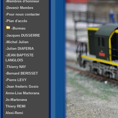
-Membres d'honneur
-Devenir Membre
-Pour nous contacter
-Plan d'accés
-Bureau
-Jacques DUSSERRE
-Michel Julien
-Julien DIAFERIA
-JEAN BAPTISTE
LANGLOIS
-Thierry NAY
-Bernard BERISSET
-Pierre LEVY
-Jean frederic Gosio
Anne-Lise Martorana
Jo-Martorana
Thiery REMI
Alexi-Remi