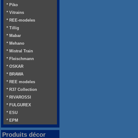
* Piko
* Vitrains
* REE-modeles
* Tillig
* Mabar
* Mehano
* Mistral Train
* Fleischmann
* OSKAR
* BRAWA
* REE modeles
* R37 Collection
* RIVAROSSI
* FULGUREX
* ESU
* EPM
Produits décor