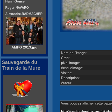
Henri-Gonse
Roger-NAVARO
Alexandre-RADMACHER
AMFG 2013.jpg
Nom de l'image:
Créé:
Sauvegarde du
pixel image:
Train de la Mure
échelleImage:
Visites:
Description:
Auteur:
Vous pouvez afficher cette page 
http://amfg.dyndns.org/tiki