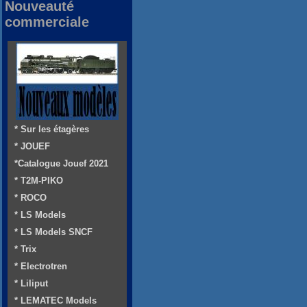
Nouveauté
commerciale
* Sur les étagères
* JOUEF
*Catalogue Jouef 2021
* T2M-PIKO
* ROCO
* LS Models
* LS Models SNCF
* Trix
* Electrotren
* Liliput
* LEMATEC Models