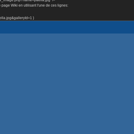
page Wiki en utilisant l'une de ces lignes:
la.jpg&galleryId=1 }