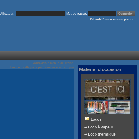
Utilisateur:
Mot de passe:
J'ai oublié mon mot de passe
Voir/Cacher menus de droite
Envoyez cette page par courrier électronique
Materiel d'occasion
Locos
➻ Loco à vapeur
➻ Loco thermique