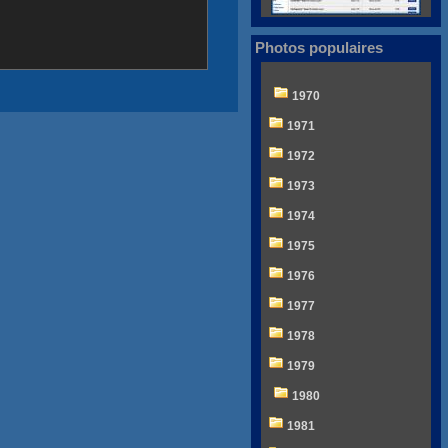
Photos populaires
1970
1971
1972
1973
1974
1975
1976
1977
1978
1979
1980
1981