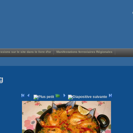
ssions sur le site dans le livre d'or
Manifestations ferroviaires Régionales
g