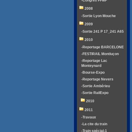
-Congrés FFMF
2008
-Sortie Lyon Mouche
2009
-Sortie 241 P 17_241 A65
2010
-Reportage BARCELONE
-FESTIRAIL Montluçon
-Reportage Lac
Monteynard
-Bourse-Expo
-Reportage Nevers
-Sortie Ambérieu
-Sortie RailExpo
2010
2011
-Travaux
-La cite du train
-Train spécial-1