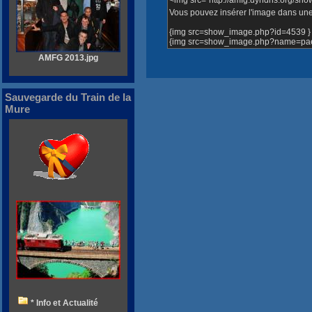
Vous pouvez insérer l'image dans une 
{img src=show_image.php?id=4539 }
{img src=show_image.php?name=pael
AMFG 2013.jpg
Sauvegarde du Train de la
Mure
* Info et Actualité