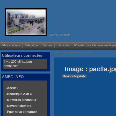
Gare de Grenoble
Nbre visiteurs
Calendrier
Forums
Livre d'or
N'hésitez pas à laisser vos impre
Voir/Cacher menus de gauche
Utilisateurs connectés
Il y a 205 utilisateurs
connectés
Image : paella.jp
AMFG INFO
Retour à la galerie
-Accueil
-Historique AMFG
-Membres d'honneur
-Devenir Membre
-Pour nous contacter