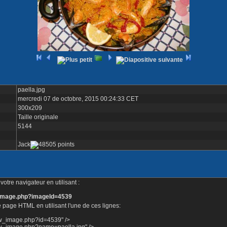
paella.jpg
mercredi 07 de octobre, 2015 00:24:33 CET
300x209
Taille originale
5144
Jack
otre navigateur en utilisant :
e_image.php?imageId=4539
 page HTML en utilisant l'une de ces lignes:
ow_image.php?id=4539" />
ow_image.php?name=paella.jpg" />