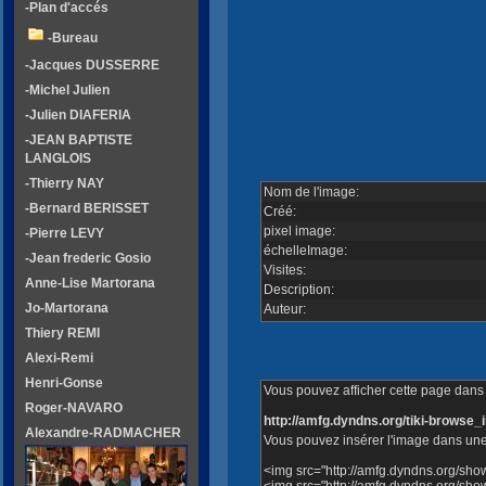
-Plan d'accés
-Bureau
-Jacques DUSSERRE
-Michel Julien
-Julien DIAFERIA
-JEAN BAPTISTE
LANGLOIS
-Thierry NAY
Nom de l'image:
-Bernard BERISSET
Créé:
pixel image:
-Pierre LEVY
échelleImage:
-Jean frederic Gosio
Visites:
Anne-Lise Martorana
Description:
Jo-Martorana
Auteur:
Thiery REMI
Alexi-Remi
Henri-Gonse
Vous pouvez afficher cette page dans v
Roger-NAVARO
http://amfg.dyndns.org/tiki-brows
Alexandre-RADMACHER
Vous pouvez insérer l'image dans une
<img src="http://amfg.dyndns.org/sh
<img src="http://amfg.dyndns.org/sh