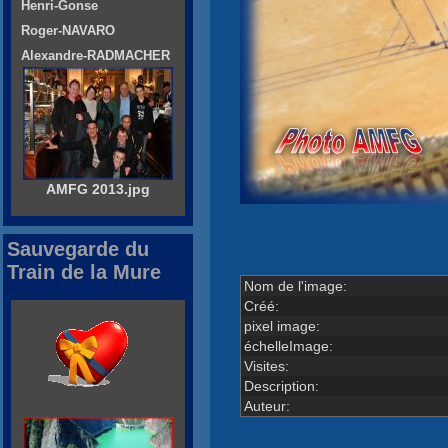
Henri-Gonse
Roger-NAVARO
Alexandre-RADMACHER
AMFG 2013.jpg
Sauvegarde du
Train de la Mure
Nom de l'image:
Créé:
pixel image:
échelleImage:
Visites:
Description:
Auteur: