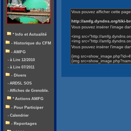
Vous pouvez afficher cette page 
http://amfg.dyndns.org/tiki
Vous pouvez insérer l'image dan
* Info et Actualité
<img src="http://amfg.dyndns.
<img src="http://amfg.dyndns.
- Historique du CFM
Vous pouvez insérer l'image dans
- AMFG
{img src=show_image.php?id=4
- à Lire 12/2010
{img src=show_image.php?name
- à Lire 07/2011
- Divers
- ARDSL SOS
- Affiches de Grenoble.
* Actions AMFG
- Pour Participer
- Calendrier
- Reportages