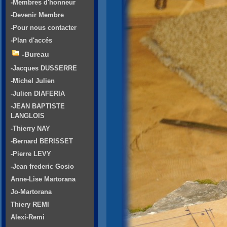
-Membres d'honneur
-Devenir Membre
-Pour nous contacter
-Plan d'accés
-Bureau
-Jacques DUSSERRE
-Michel Julien
-Julien DIAFERIA
-JEAN BAPTISTE
LANGLOIS
-Thierry NAY
-Bernard BERISSET
-Pierre LEVY
-Jean frederic Gosio
Anne-Lise Martorana
Jo-Martorana
Thiery REMI
Alexi-Remi