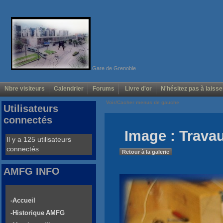
Gare de Grenoble
Nbre visiteurs
Calendrier
Forums
Livre d'or
N'hésitez pas à laisse
Voir/Cacher menus de gauche
Utilisateurs
connectés
Image : Trava
Il y a 125 utilisateurs
connectés
Retour à la galerie
AMFG INFO
-Accueil
-Historique AMFG