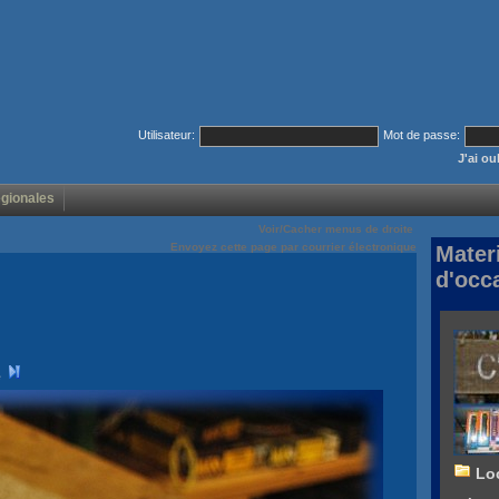
Utilisateur:
Mot de passe:
J'ai o
égionales
Voir/Cacher menus de droite
Envoyez cette page par courrier électronique
Mater
d'occ
Lo