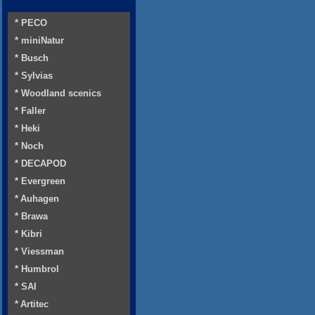
* PECO
* miniNatur
* Busch
* Sylvias
* Woodland scenics
* Faller
* Heki
* Noch
* DECAPOD
* Evergreen
* Auhagen
* Brawa
* Kibri
* Viessman
* Humbrol
* SAI
* Artitec