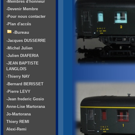
-Membres d'honneur
-Devenir Membre
-Pour nous contacter
-Plan d'accés
-Bureau
-Jacques DUSSERRE
-Michel Julien
-Julien DIAFERIA
-JEAN BAPTISTE
LANGLOIS
-Thierry NAY
-Bernard BERISSET
-Pierre LEVY
-Jean frederic Gosio
Anne-Lise Martorana
Jo-Martorana
Thiery REMI
Alexi-Remi