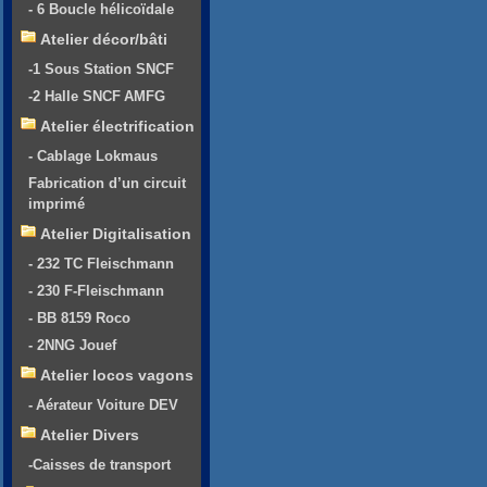
- 6 Boucle hélicoïdale
Atelier décor/bâti
-1 Sous Station SNCF
-2 Halle SNCF AMFG
Atelier électrification
- Cablage Lokmaus
Fabrication d’un circuit
imprimé
Atelier Digitalisation
- 232 TC Fleischmann
- 230 F-Fleischmann
- BB 8159 Roco
- 2NNG Jouef
Atelier locos vagons
- Aérateur Voiture DEV
Atelier Divers
-Caisses de transport