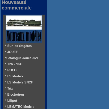
Nouveauté
commerciale
* Sur les étagères
* JOUEF
*Catalogue Jouef 2021
* T2M-PIKO
* ROCO
* LS Models
* LS Models SNCF
* Trix
* Electrotren
* Liliput
* LEMATEC Models