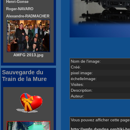
Henri-Gonse
Roger-NAVARO
Alexandre-RADMACHER
AMFG 2013.jpg
Nom de l'image:
Créé:
Sauvegarde du
pixel image:
Train de la Mure
échelleImage:
Visites:
Description:
Auteur:
Vous pouvez afficher cette page 
http://amfg.dyndns.org/tiki