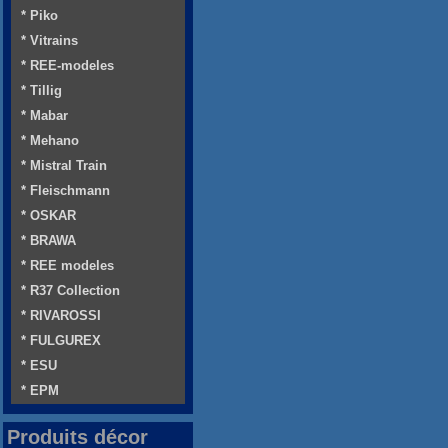
* Piko
* Vitrains
* REE-modeles
* Tillig
* Mabar
* Mehano
* Mistral Train
* Fleischmann
* OSKAR
* BRAWA
* REE modeles
* R37 Collection
* RIVAROSSI
* FULGUREX
* ESU
* EPM
Produits décor