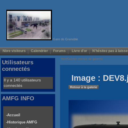
Gare de Grenoble
Nbre visiteurs
Calendrier
Forums
Livre d'or
N'hésitez pas à laisse
Voir/Cacher menus de gauche
Utilisateurs
connectés
Image : DEV8.
Il y a 140 utilisateurs
connectés
Retour à la galerie
AMFG INFO
-Accueil
-Historique AMFG