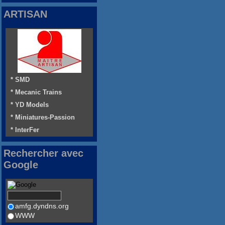
ARTISAN
* SMD
* Mecanic Trains
* YD Models
* Miniatures-Passion
* InterFer
Rechercher avec
Google
amfg.dyndns.org
WWW