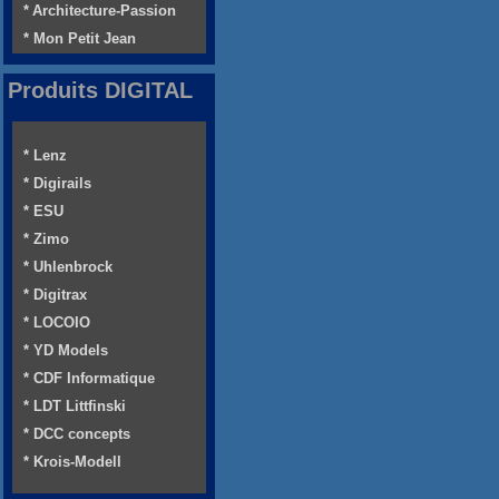
* Architecture-Passion
* Mon Petit Jean
Produits DIGITAL
* Lenz
* Digirails
* ESU
* Zimo
* Uhlenbrock
* Digitrax
* LOCOIO
* YD Models
* CDF Informatique
* LDT Littfinski
* DCC concepts
* Krois-Modell