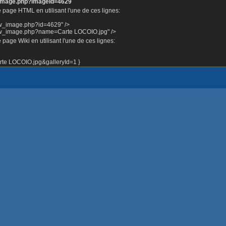
e_image.php?imageId=4629
 page HTML en utilisant l'une de ces lignes:
ow_image.php?id=4629" />
how_image.php?name=Carte LOCOIO.jpg" />
page Wiki en utilisant l'une de ces lignes:
e LOCOIO.jpg&galleryId=1 }