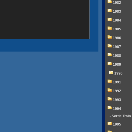
1982
1983
1984
1985
1986
1987
1988
1989
1990
1991
1992
1993
1994
- Sortie Train
1995