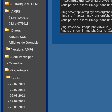
http://amfg.dyndns.org/tiki-brows
- Historique du CFM
Vous pouvez insérer l'image dans une
- AMFG
<img src="http://amfg.dyndns.org/sh
<img src="http://amfg.dyndns.org/s
- à Lire 12/2010
Vous pouvez insérer l'image dans une 
- à Lire 07/2011
{img src=show_image.php?id=4629 }
{img src=show_image.php?name=Cart
- Divers
- ARDSL SOS
- Affiches de Grenoble.
* Actions AMFG
- Pour Participer
- Calendrier
- Reportages
* 2011
- 22.07.2011
- 29.07.2011
- 05.08.2011
- 09.09.2011
- 23.09.2011