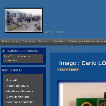
Gare de Grenoble
Nbre visiteurs
Calendrier
Forums
Livre d'or
N'hésitez pas à laisser vos impre
Voir/Cacher menus de gauche
Utilisateurs connectés
Il y a 165 utilisateurs
connectés
Image : Carte L
AMFG INFO
Retour à la galerie
-Accueil
-Historique AMFG
-Membres d'honneur
-Devenir Membre
-Pour nous contacter