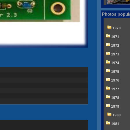
Photos popul
1970
1971
1972
1973
1974
1975
1976
1977
1978
1979
1980
1981