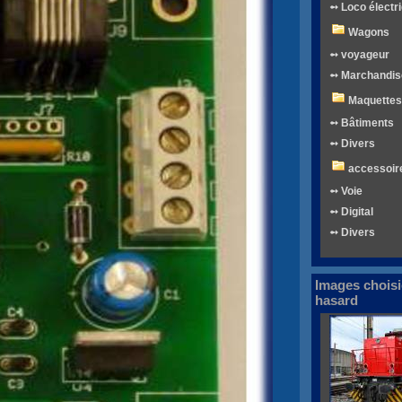
➻ Loco électr
Wagons
➻ voyageur
➻ Marchandis
Maquettes
➻ Bâtiments
➻ Divers
accessoir
➻ Voie
➻ Digital
➻ Divers
Images choisi
hasard