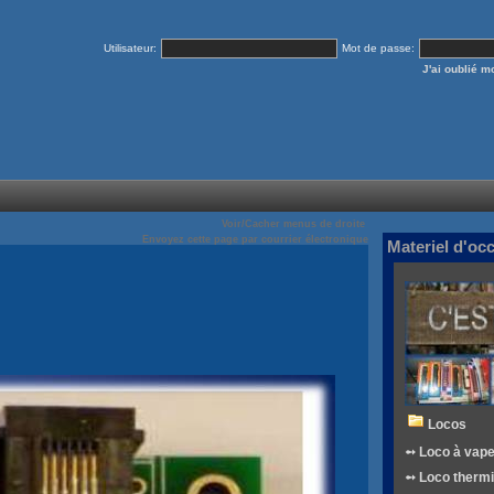
Utilisateur:
Mot de passe:
J'ai oublié 
Voir/Cacher menus de droite
Envoyez cette page par courrier électronique
Materiel d'oc
Locos
➻ Loco à vap
➻ Loco therm