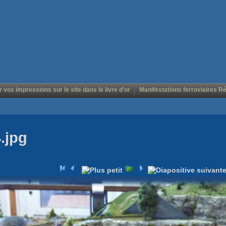
r vos impressions sur le site dans le livre d'or
Manifestations ferroviaires R
.jpg