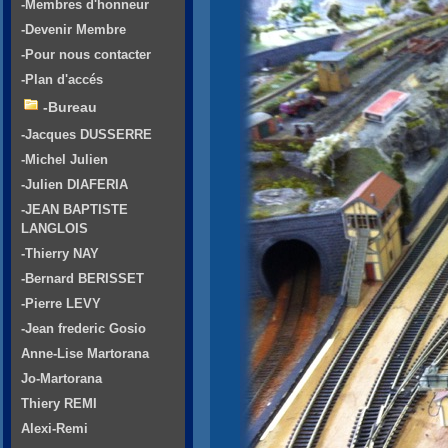
-Membres d'honneur
-Devenir Membre
-Pour nous contacter
-Plan d'accés
-Bureau
-Jacques DUSSERRE
-Michel Julien
-Julien DIAFERIA
-JEAN BAPTISTE
LANGLOIS
-Thierry NAY
-Bernard BERISSET
-Pierre LEVY
-Jean frederic Gosio
Anne-Lise Martorana
Jo-Martorana
Thiery REMI
Alexi-Remi