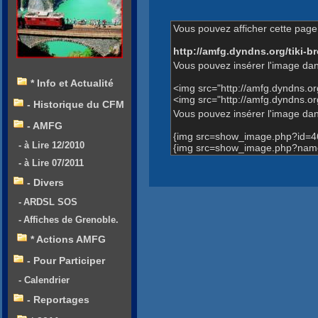
Vous pouvez afficher cette page 
http://amfg.dyndns.org/tiki
Vous pouvez insérer l'image dan
* Info et Actualité
<img src="http://amfg.dyndns.
<img src="http://amfg.dyndns.
- Historique du CFM
Vous pouvez insérer l'image dans
- AMFG
{img src=show_image.php?id=4
- à Lire 12/2010
{img src=show_image.php?name
- à Lire 07/2011
- Divers
- ARDSL SOS
- Affiches de Grenoble.
* Actions AMFG
- Pour Participer
- Calendrier
- Reportages