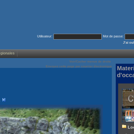
Utilisateur:
Mot de passe:
J'ai o
égionales
Voir/Cacher menus de droite
Envoyez cette page par courrier électronique
Mater
d'occ
Lo