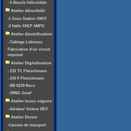
- 6 Boucle hélicoïdale
Atelier décor/bâti
-1 Sous Station SNCF
-2 Halle SNCF AMFG
Atelier électrification
- Cablage Lokmaus
Fabrication d’un circuit
imprimé
Atelier Digitalisation
- 232 TC Fleischmann
- 230 F-Fleischmann
- BB 8159 Roco
- 2NNG Jouef
Atelier locos vagons
- Aérateur Voiture DEV
Atelier Divers
-Caisses de transport