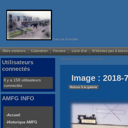
Gare de Grenoble
Nbre visiteurs
Calendrier
Forums
Livre d'or
N'hésitez pas à laisse
Voir/Cacher menus de gauche
Utilisateurs
connectés
Image : 2018-7
Il y a 158 utilisateurs
connectés
Retour à la galerie
AMFG INFO
-Accueil
-Historique AMFG