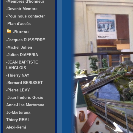
-Membres d'honneur
-Devenir Membre
-Pour nous contacter
-Plan d'accés
-Bureau
-Jacques DUSSERRE
-Michel Julien
-Julien DIAFERIA
-JEAN BAPTISTE
LANGLOIS
-Thierry NAY
-Bernard BERISSET
-Pierre LEVY
-Jean frederic Gosio
Anne-Lise Martorana
Jo-Martorana
Thiery REMI
Alexi-Remi