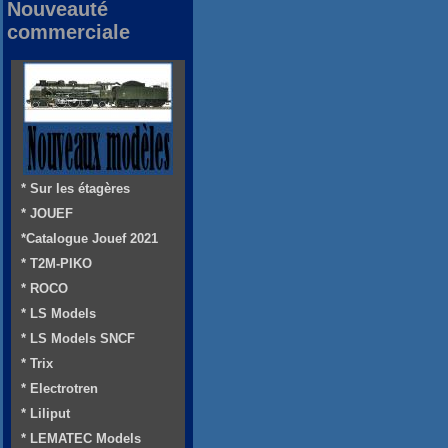
Nouveauté
commerciale
* Sur les étagères
* JOUEF
*Catalogue Jouef 2021
* T2M-PIKO
* ROCO
* LS Models
* LS Models SNCF
* Trix
* Electrotren
* Liliput
* LEMATEC Models