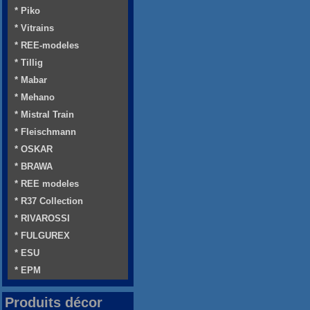
* Piko
* Vitrains
* REE-modeles
* Tillig
* Mabar
* Mehano
* Mistral Train
* Fleischmann
* OSKAR
* BRAWA
* REE modeles
* R37 Collection
* RIVAROSSI
* FULGUREX
* ESU
* EPM
Produits décor