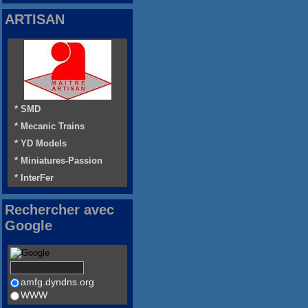
ARTISAN
* SMD
* Mecanic Trains
* YD Models
* Miniatures-Passion
* InterFer
Rechercher avec
Google
amfg.dyndns.org
WWW