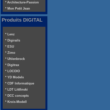
* Architecture-Passion
* Mon Petit Jean
Produits DIGITAL
* Lenz
* Digirails
* ESU
* Zimo
* Uhlenbrock
* Digitrax
* LOCOIO
* YD Models
* CDF Informatique
* LDT Littfinski
* DCC concepts
* Krois-Modell