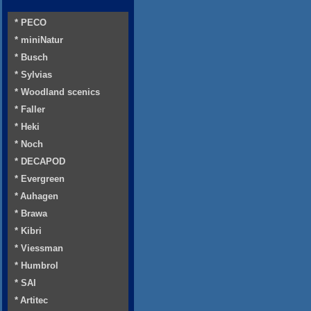
* PECO
* miniNatur
* Busch
* Sylvias
* Woodland scenics
* Faller
* Heki
* Noch
* DECAPOD
* Evergreen
* Auhagen
* Brawa
* Kibri
* Viessman
* Humbrol
* SAI
* Artitec