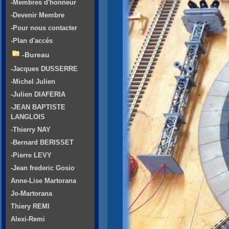
-Membres d'honneur
-Devenir Membre
-Pour nous contacter
-Plan d'accés
-Bureau
-Jacques DUSSERRE
-Michel Julien
-Julien DIAFERIA
-JEAN BAPTISTE
LANGLOIS
-Thierry NAY
-Bernard BERISSET
-Pierre LEVY
-Jean frederic Gosio
Anne-Lise Martorana
Jo-Martorana
Thiery REMI
Alexi-Remi