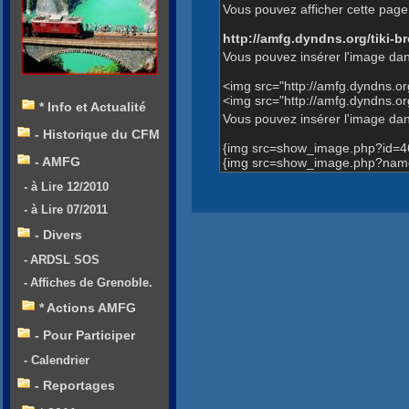
Vous pouvez afficher cette page 
http://amfg.dyndns.org/tiki
Vous pouvez insérer l'image dan
<img src="http://amfg.dyndns.
<img src="http://amfg.dyndns
* Info et Actualité
Vous pouvez insérer l'image dans
- Historique du CFM
{img src=show_image.php?id=4
- AMFG
{img src=show_image.php?nam
- à Lire 12/2010
- à Lire 07/2011
- Divers
- ARDSL SOS
- Affiches de Grenoble.
* Actions AMFG
- Pour Participer
- Calendrier
- Reportages