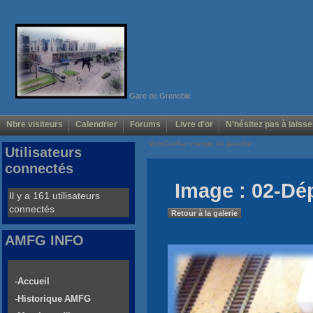
Gare de Grenoble
Nbre visiteurs
Calendrier
Forums
Livre d'or
N'hésitez pas à laisse
Voir/Cacher menus de gauche
Utilisateurs
connectés
Image : 02-D
Il y a 161 utilisateurs
connectés
Retour à la galerie
AMFG INFO
-Accueil
-Historique AMFG