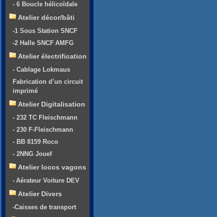
- 6 Boucle hélicoïdale
Atelier décor/bâti
-1 Sous Station SNCF
-2 Halle SNCF AMFG
Atelier électrification
- Cablage Lokmaus
Fabrication d’un circuit
imprimé
Atelier Digitalisation
- 232 TC Fleischmann
- 230 F-Fleischmann
- BB 8159 Roco
- 2NNG Jouef
Atelier locos vagons
- Aérateur Voiture DEV
Atelier Divers
-Caisses de transport