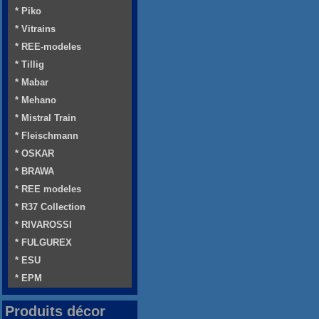
* Piko
* Vitrains
* REE-modeles
* Tillig
* Mabar
* Mehano
* Mistral Train
* Fleischmann
* OSKAR
* BRAWA
* REE modeles
* R37 Collection
* RIVAROSSI
* FULGUREX
* ESU
* EPM
Produits décor