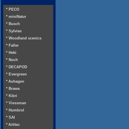
* PECO
* miniNatur
* Busch
* Sylvias
* Woodland scenics
* Faller
* Heki
* Noch
* DECAPOD
* Evergreen
* Auhagen
* Brawa
* Kibri
* Viessman
* Humbrol
* SAI
* Artitec