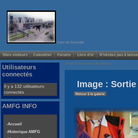
Gare de Grenoble
Nbre visiteurs
Calendrier
Forums
Livre d'or
N'hésitez pas à laisse
Voir/Cacher menus de gauche
Utilisateurs
connectés
Image : Sortie
Il y a 132 utilisateurs
connectés
Retour à la galerie
AMFG INFO
-Accueil
-Historique AMFG