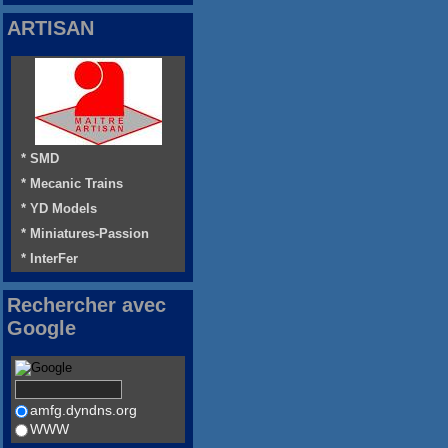
ARTISAN
* SMD
* Mecanic Trains
* YD Models
* Miniatures-Passion
* InterFer
Rechercher avec
Google
amfg.dyndns.org
WWW