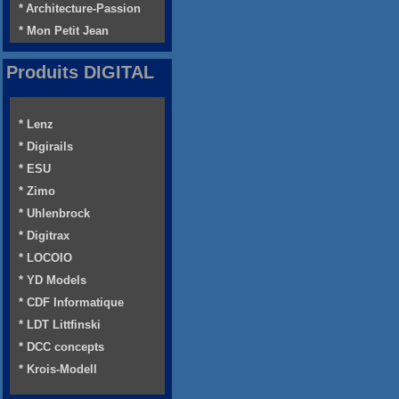
* Architecture-Passion
* Mon Petit Jean
Produits DIGITAL
* Lenz
* Digirails
* ESU
* Zimo
* Uhlenbrock
* Digitrax
* LOCOIO
* YD Models
* CDF Informatique
* LDT Littfinski
* DCC concepts
* Krois-Modell