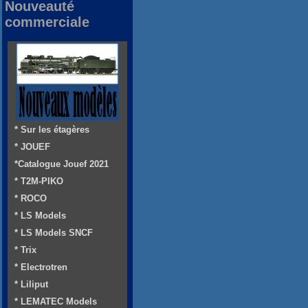
Nouveauté
commerciale
* Sur les étagères
* JOUEF
*Catalogue Jouef 2021
* T2M-PIKO
* ROCO
* LS Models
* LS Models SNCF
* Trix
* Electrotren
* Liliput
* LEMATEC Models