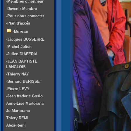
-Membres d'honneur
-Devenir Membre
-Pour nous contacter
-Plan d'accés
-Bureau
-Jacques DUSSERRE
-Michel Julien
-Julien DIAFERIA
-JEAN BAPTISTE
LANGLOIS
-Thierry NAY
-Bernard BERISSET
-Pierre LEVY
-Jean frederic Gosio
Anne-Lise Martorana
Jo-Martorana
Thiery REMI
Alexi-Remi