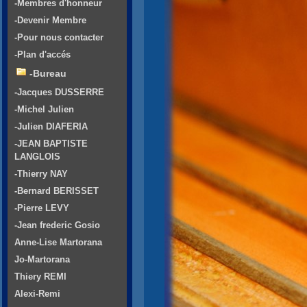
-Membres d'honneur
-Devenir Membre
-Pour nous contacter
-Plan d'accés
-Bureau
-Jacques DUSSERRE
-Michel Julien
-Julien DIAFERIA
-JEAN BAPTISTE
LANGLOIS
-Thierry NAY
-Bernard BERISSET
-Pierre LEVY
-Jean frederic Gosio
Anne-Lise Martorana
Jo-Martorana
Thiery REMI
Alexi-Remi