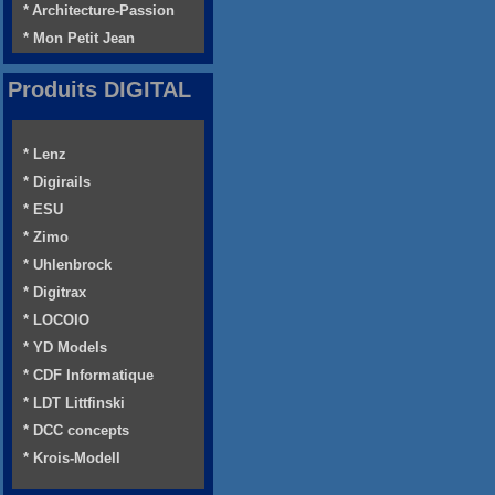
* Architecture-Passion
* Mon Petit Jean
Produits DIGITAL
* Lenz
* Digirails
* ESU
* Zimo
* Uhlenbrock
* Digitrax
* LOCOIO
* YD Models
* CDF Informatique
* LDT Littfinski
* DCC concepts
* Krois-Modell