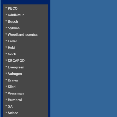
* PECO
* miniNatur
* Busch
* Sylvias
* Woodland scenics
* Faller
* Heki
* Noch
* DECAPOD
* Evergreen
* Auhagen
* Brawa
* Kibri
* Viessman
* Humbrol
* SAI
* Artitec