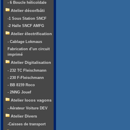
- 6 Boucle hélicoïdale
Atelier décor/bâti
-1 Sous Station SNCF
-2 Halle SNCF AMFG
Atelier électrification
- Cablage Lokmaus
Fabrication d’un circuit
imprimé
Atelier Digitalisation
- 232 TC Fleischmann
- 230 F-Fleischmann
- BB 8159 Roco
- 2NNG Jouef
Atelier locos vagons
- Aérateur Voiture DEV
Atelier Divers
-Caisses de transport