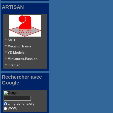
ARTISAN
* SMD
* Mecanic Trains
* YD Models
* Miniatures-Passion
* InterFer
Rechercher avec
Google
amfg.dyndns.org
WWW