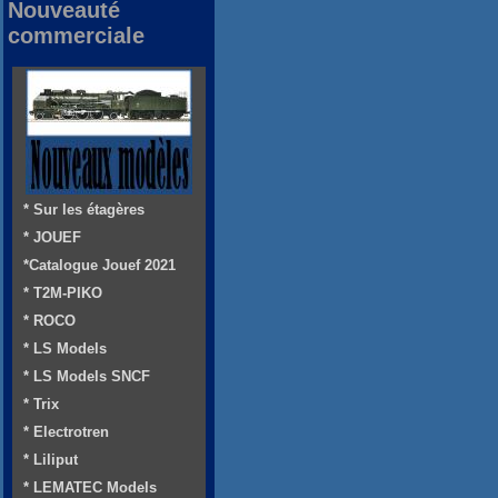
Nouveauté
commerciale
* Sur les étagères
* JOUEF
*Catalogue Jouef 2021
* T2M-PIKO
* ROCO
* LS Models
* LS Models SNCF
* Trix
* Electrotren
* Liliput
* LEMATEC Models