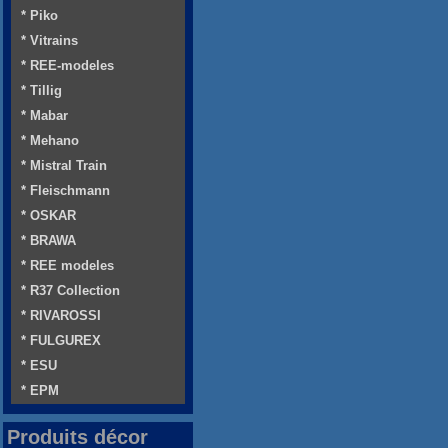
* Piko
* Vitrains
* REE-modeles
* Tillig
* Mabar
* Mehano
* Mistral Train
* Fleischmann
* OSKAR
* BRAWA
* REE modeles
* R37 Collection
* RIVAROSSI
* FULGUREX
* ESU
* EPM
Produits décor