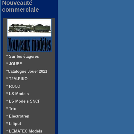
Nouveauté
commerciale
* Sur les étagères
* JOUEF
*Catalogue Jouef 2021
* T2M-PIKO
* ROCO
* LS Models
* LS Models SNCF
* Trix
* Electrotren
* Liliput
* LEMATEC Models