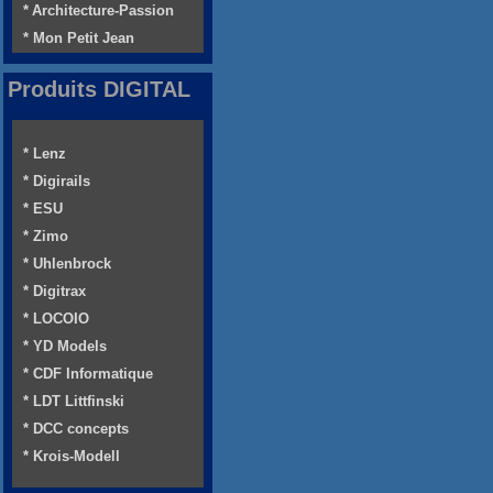
* Architecture-Passion
* Mon Petit Jean
Produits DIGITAL
* Lenz
* Digirails
* ESU
* Zimo
* Uhlenbrock
* Digitrax
* LOCOIO
* YD Models
* CDF Informatique
* LDT Littfinski
* DCC concepts
* Krois-Modell