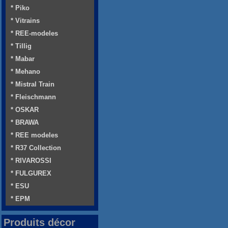
* Piko
* Vitrains
* REE-modeles
* Tillig
* Mabar
* Mehano
* Mistral Train
* Fleischmann
* OSKAR
* BRAWA
* REE modeles
* R37 Collection
* RIVAROSSI
* FULGUREX
* ESU
* EPM
Produits décor