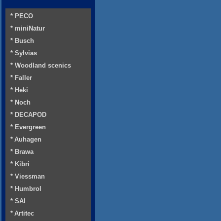
* PECO
* miniNatur
* Busch
* Sylvias
* Woodland scenics
* Faller
* Heki
* Noch
* DECAPOD
* Evergreen
* Auhagen
* Brawa
* Kibri
* Viessman
* Humbrol
* SAI
* Artitec