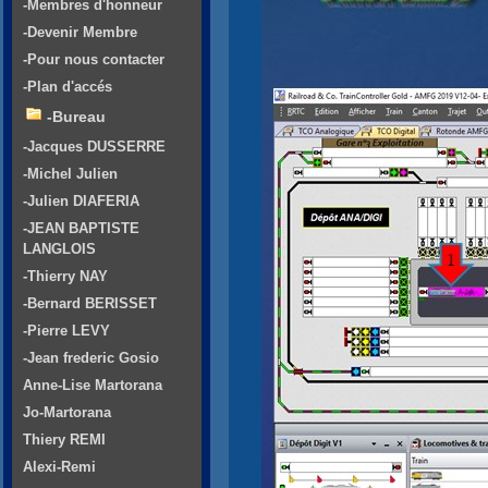
-Membres d'honneur
-Devenir Membre
-Pour nous contacter
-Plan d'accés
-Bureau
-Jacques DUSSERRE
-Michel Julien
-Julien DIAFERIA
-JEAN BAPTISTE
LANGLOIS
-Thierry NAY
-Bernard BERISSET
-Pierre LEVY
-Jean frederic Gosio
Anne-Lise Martorana
Jo-Martorana
Thiery REMI
Alexi-Remi