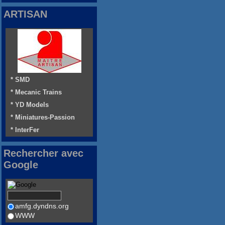
ARTISAN
* SMD
* Mecanic Trains
* YD Models
* Miniatures-Passion
* InterFer
Rechercher avec
Google
amfg.dyndns.org
WWW