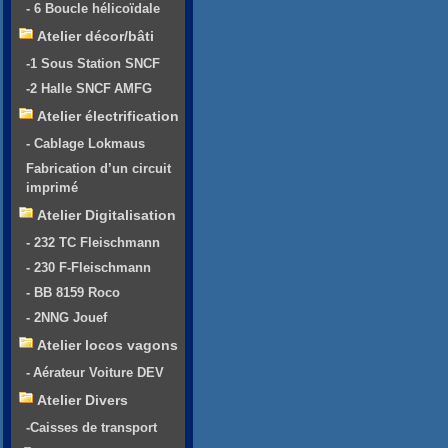
- 6 Boucle hélicoïdale
Atelier décor/bâti
-1 Sous Station SNCF
-2 Halle SNCF AMFG
Atelier électrification
- Cablage Lokmaus
Fabrication d’un circuit
imprimé
Atelier Digitalisation
- 232 TC Fleischmann
- 230 F-Fleischmann
- BB 8159 Roco
- 2NNG Jouef
Atelier locos vagons
- Aérateur Voiture DEV
Atelier Divers
-Caisses de transport