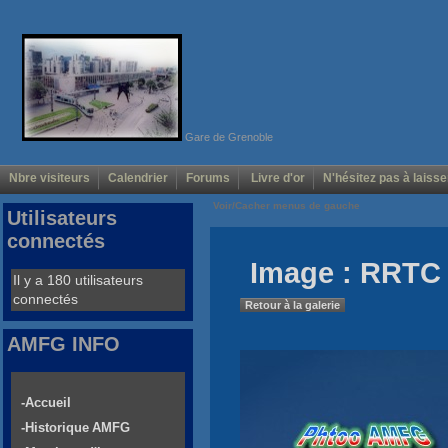
Gare de Grenoble
Nbre visiteurs
Calendrier
Forums
Livre d'or
N'hésitez pas à laisse
Voir/Cacher menus de gauche
Utilisateurs
connectés
Image : RRTC 
Il y a 180 utilisateurs
connectés
Retour à la galerie
AMFG INFO
-Accueil
-Historique AMFG