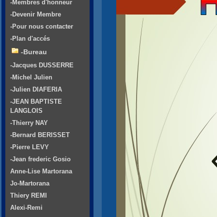
-Membres d'honneur
-Devenir Membre
-Pour nous contacter
-Plan d'accés
-Bureau
-Jacques DUSSERRE
-Michel Julien
-Julien DIAFERIA
-JEAN BAPTISTE
LANGLOIS
-Thierry NAY
-Bernard BERISSET
-Pierre LEVY
-Jean frederic Gosio
Anne-Lise Martorana
Jo-Martorana
Thiery REMI
Alexi-Remi