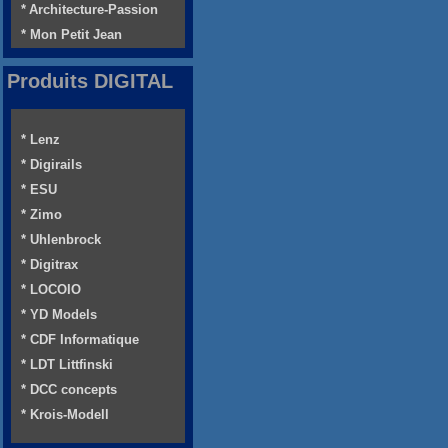
* Architecture-Passion
* Mon Petit Jean
Produits DIGITAL
* Lenz
* Digirails
* ESU
* Zimo
* Uhlenbrock
* Digitrax
* LOCOIO
* YD Models
* CDF Informatique
* LDT Littfinski
* DCC concepts
* Krois-Modell