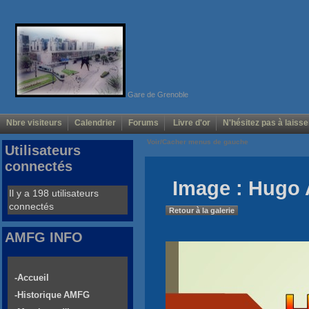
Gare de Grenoble
Nbre visiteurs
Calendrier
Forums
Livre d'or
N'hésitez pas à laisse
Voir/Cacher menus de gauche
Utilisateurs
connectés
Image : Hugo
Il y a 198 utilisateurs
connectés
Retour à la galerie
AMFG INFO
-Accueil
-Historique AMFG