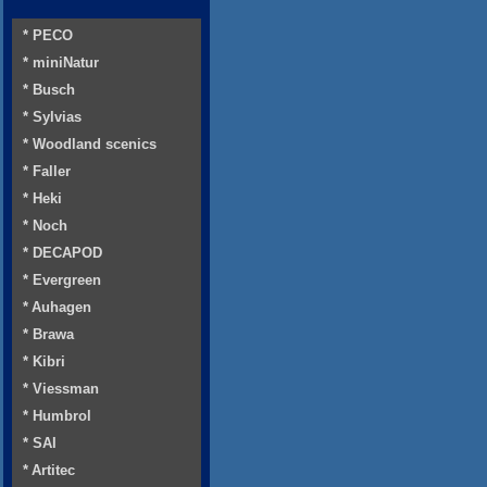
* PECO
* miniNatur
* Busch
* Sylvias
* Woodland scenics
* Faller
* Heki
* Noch
* DECAPOD
* Evergreen
* Auhagen
* Brawa
* Kibri
* Viessman
* Humbrol
* SAI
* Artitec