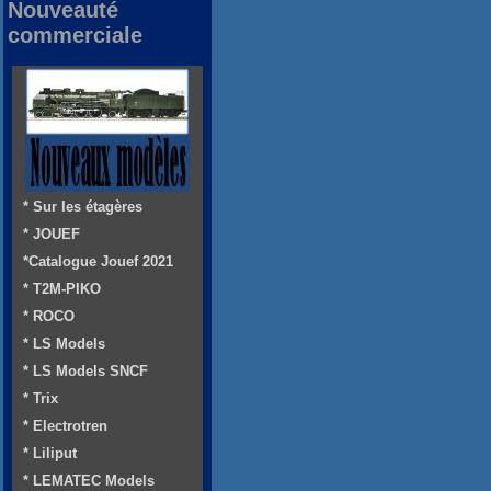
Nouveauté
commerciale
* Sur les étagères
* JOUEF
*Catalogue Jouef 2021
* T2M-PIKO
* ROCO
* LS Models
* LS Models SNCF
* Trix
* Electrotren
* Liliput
* LEMATEC Models