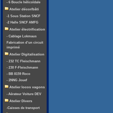
- 6 Boucle hélicoïdale
Atelier décor/bâti
-1 Sous Station SNCF
-2 Halle SNCF AMFG
Atelier électrification
- Cablage Lokmaus
Fabrication d’un circuit
imprimé
Atelier Digitalisation
- 232 TC Fleischmann
- 230 F-Fleischmann
- BB 8159 Roco
- 2NNG Jouef
Atelier locos vagons
- Aérateur Voiture DEV
Atelier Divers
-Caisses de transport