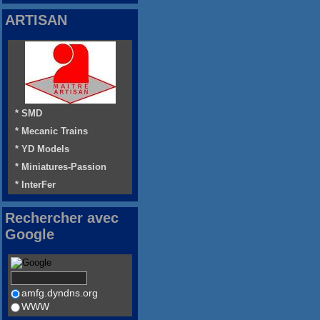
ARTISAN
* SMD
* Mecanic Trains
* YD Models
* Miniatures-Passion
* InterFer
Rechercher avec
Google
amfg.dyndns.org
WWW