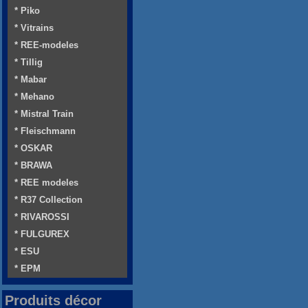
* Piko
* Vitrains
* REE-modeles
* Tillig
* Mabar
* Mehano
* Mistral Train
* Fleischmann
* OSKAR
* BRAWA
* REE modeles
* R37 Collection
* RIVAROSSI
* FULGUREX
* ESU
* EPM
Produits décor