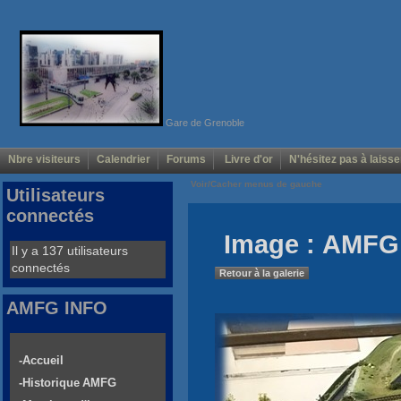
Gare de Grenoble
Nbre visiteurs
Calendrier
Forums
Livre d'or
N'hésitez pas à laisse
Voir/Cacher menus de gauche
Utilisateurs
connectés
Image : AMFG 
Il y a 137 utilisateurs
connectés
Retour à la galerie
AMFG INFO
-Accueil
-Historique AMFG