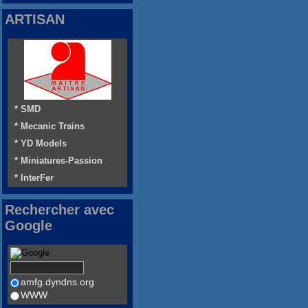
ARTISAN
* SMD
* Mecanic Trains
* YD Models
* Miniatures-Passion
* InterFer
Rechercher avec
Google
amfg.dyndns.org
WWW