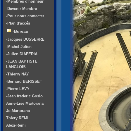
-Membres d'honneur
-Devenir Membre
-Pour nous contacter
-Plan d'accés
-Bureau
-Jacques DUSSERRE
-Michel Julien
-Julien DIAFERIA
-JEAN BAPTISTE
LANGLOIS
-Thierry NAY
-Bernard BERISSET
-Pierre LEVY
-Jean frederic Gosio
Anne-Lise Martorana
Jo-Martorana
Thiery REMI
Alexi-Remi