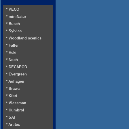
* PECO
* miniNatur
* Busch
* Sylvias
* Woodland scenics
* Faller
* Heki
* Noch
* DECAPOD
* Evergreen
* Auhagen
* Brawa
* Kibri
* Viessman
* Humbrol
* SAI
* Artitec