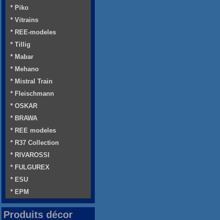
* Piko
* Vitrains
* REE-modeles
* Tillig
* Mabar
* Mehano
* Mistral Train
* Fleischmann
* OSKAR
* BRAWA
* REE modeles
* R37 Collection
* RIVAROSSI
* FULGUREX
* ESU
* EPM
Produits décor