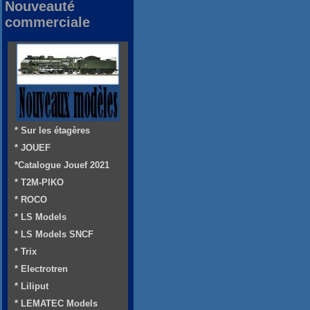
Nouveauté
commerciale
* Sur les étagères
* JOUEF
*Catalogue Jouef 2021
* T2M-PIKO
* ROCO
* LS Models
* LS Models SNCF
* Trix
* Electrotren
* Liliput
* LEMATEC Models