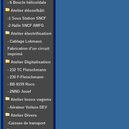
- 6 Boucle hélicoïdale
Atelier décor/bâti
-1 Sous Station SNCF
-2 Halle SNCF AMFG
Atelier électrification
- Cablage Lokmaus
Fabrication d’un circuit
imprimé
Atelier Digitalisation
- 232 TC Fleischmann
- 230 F-Fleischmann
- BB 8159 Roco
- 2NNG Jouef
Atelier locos vagons
- Aérateur Voiture DEV
Atelier Divers
-Caisses de transport