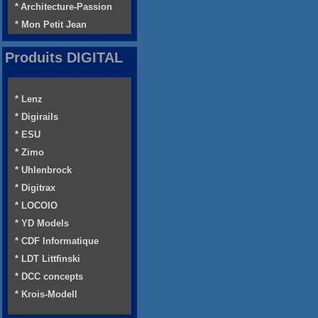
* Architecture-Passion
* Mon Petit Jean
Produits DIGITAL
* Lenz
* Digirails
* ESU
* Zimo
* Uhlenbrock
* Digitrax
* LOCOIO
* YD Models
* CDF Informatique
* LDT Littfinski
* DCC concepts
* Krois-Modell