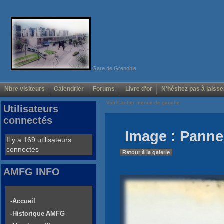
Gare de Grenoble
Nbre visiteurs
Calendrier
Forums
Livre d'or
N'hésitez pas à laisse
Voir/Cacher menus de gauche
Utilisateurs
connectés
Image : Panne
Il y a 169 utilisateurs
connectés
Retour à la galerie
AMFG INFO
-Accueil
-Historique AMFG