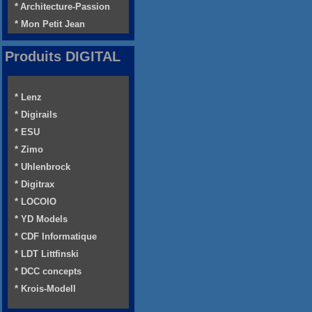
* Architecture-Passion
* Mon Petit Jean
Produits DIGITAL
* Lenz
* Digirails
* ESU
* Zimo
* Uhlenbrock
* Digitrax
* LOCOIO
* YD Models
* CDF Informatique
* LDT Littfinski
* DCC concepts
* Krois-Modell