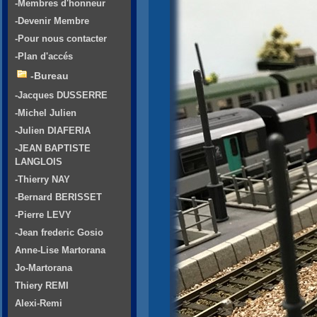
-Membres d'honneur
-Devenir Membre
-Pour nous contacter
-Plan d'accés
-Bureau
-Jacques DUSSERRE
-Michel Julien
-Julien DIAFERIA
-JEAN BAPTISTE
LANGLOIS
-Thierry NAY
-Bernard BERISSET
-Pierre LEVY
-Jean frederic Gosio
Anne-Lise Martorana
Jo-Martorana
Thiery REMI
Alexi-Remi