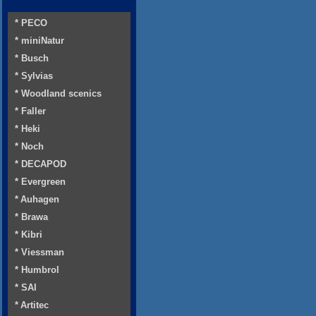
* PECO
* miniNatur
* Busch
* Sylvias
* Woodland scenics
* Faller
* Heki
* Noch
* DECAPOD
* Evergreen
* Auhagen
* Brawa
* Kibri
* Viessman
* Humbrol
* SAI
* Artitec