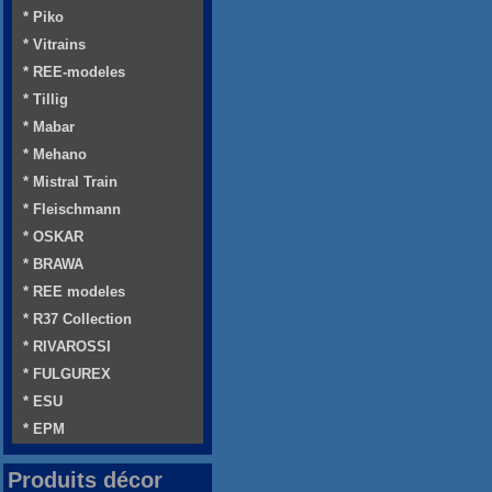
* Piko
* Vitrains
* REE-modeles
* Tillig
* Mabar
* Mehano
* Mistral Train
* Fleischmann
* OSKAR
* BRAWA
* REE modeles
* R37 Collection
* RIVAROSSI
* FULGUREX
* ESU
* EPM
Produits décor