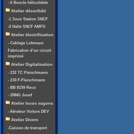
- 6 Boucle hélicoïdale
Atelier décor/bâti
-1 Sous Station SNCF
-2 Halle SNCF AMFG
Atelier électrification
- Cablage Lokmaus
Fabrication d’un circuit
imprimé
Atelier Digitalisation
- 232 TC Fleischmann
- 230 F-Fleischmann
- BB 8159 Roco
- 2NNG Jouef
Atelier locos vagons
- Aérateur Voiture DEV
Atelier Divers
-Caisses de transport