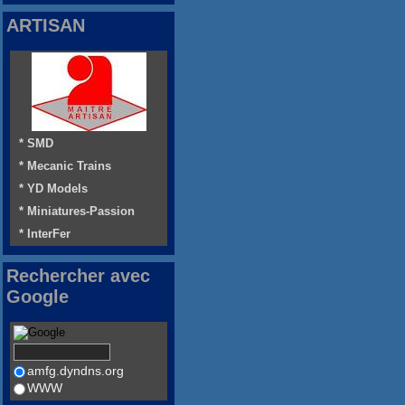
ARTISAN
* SMD
* Mecanic Trains
* YD Models
* Miniatures-Passion
* InterFer
Rechercher avec
Google
amfg.dyndns.org
WWW