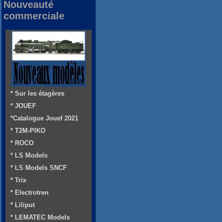
Nouveauté
commerciale
* Sur les étagères
* JOUEF
*Catalogue Jouef 2021
* T2M-PIKO
* ROCO
* LS Models
* LS Models SNCF
* Trix
* Electrotren
* Liliput
* LEMATEC Models