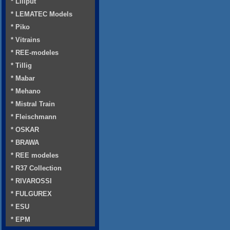
* Liliput
* LEMATEC Models
* Piko
* Vitrains
* REE-modeles
* Tillig
* Mabar
* Mehano
* Mistral Train
* Fleischmann
* OSKAR
* BRAWA
* REE modeles
* R37 Collection
* RIVAROSSI
* FULGUREX
* ESU
* EPM