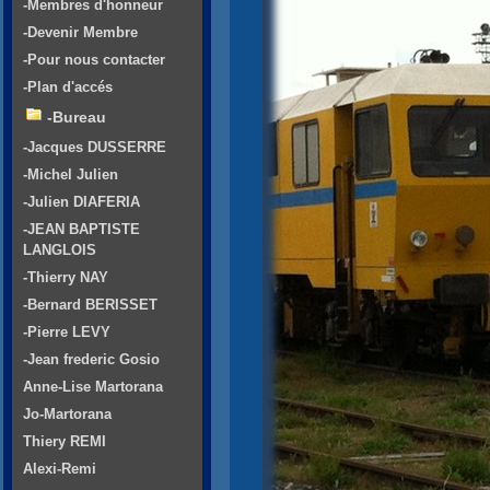
-Membres d'honneur
-Devenir Membre
-Pour nous contacter
-Plan d'accés
-Bureau
-Jacques DUSSERRE
-Michel Julien
-Julien DIAFERIA
-JEAN BAPTISTE
LANGLOIS
-Thierry NAY
-Bernard BERISSET
-Pierre LEVY
-Jean frederic Gosio
Anne-Lise Martorana
Jo-Martorana
Thiery REMI
Alexi-Remi