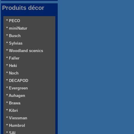
Produits décor
* PECO
* miniNatur
* Busch
* Sylvias
* Woodland scenics
* Faller
* Heki
* Noch
* DECAPOD
* Evergreen
* Auhagen
* Brawa
* Kibri
* Viessman
* Humbrol
* SAI