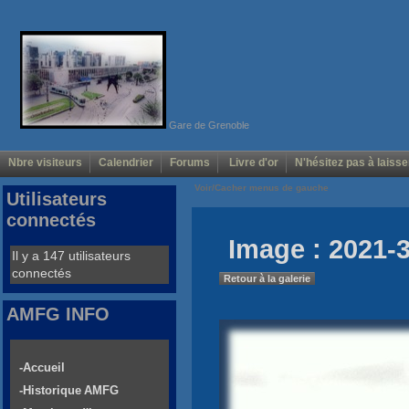
Gare de Grenoble
Nbre visiteurs
Calendrier
Forums
Livre d'or
N'hésitez pas à laisse
Voir/Cacher menus de gauche
Utilisateurs
connectés
Image : 2021-3
Il y a 147 utilisateurs
connectés
Retour à la galerie
AMFG INFO
-Accueil
-Historique AMFG