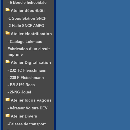
- 6 Boucle hélicoïdale
Atelier décor/bâti
-1 Sous Station SNCF
-2 Halle SNCF AMFG
Atelier électrification
- Cablage Lokmaus
Fabrication d’un circuit
imprimé
Atelier Digitalisation
- 232 TC Fleischmann
- 230 F-Fleischmann
- BB 8159 Roco
- 2NNG Jouef
Atelier locos vagons
- Aérateur Voiture DEV
Atelier Divers
-Caisses de transport