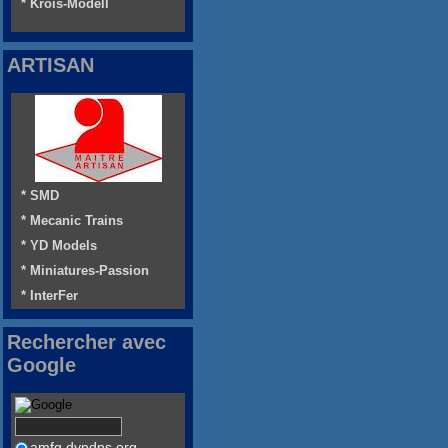
* Krois-Modell
ARTISAN
* SMD
* Mecanic Trains
* YD Models
* Miniatures-Passion
* InterFer
Rechercher avec
Google
amfg.dyndns.org