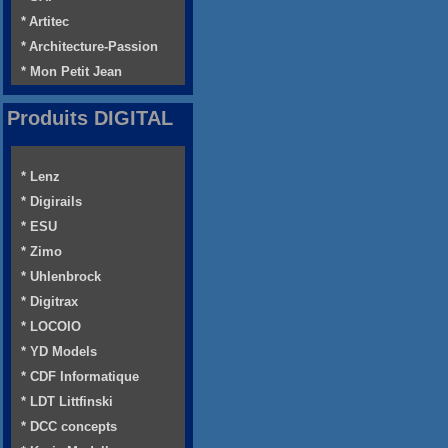
* Artitec
* Architecture-Passion
* Mon Petit Jean
Produits DIGITAL
* Lenz
* Digirails
* ESU
* Zimo
* Uhlenbrock
* Digitrax
* LOCOIO
* YD Models
* CDF Informatique
* LDT Littfinski
* DCC concepts