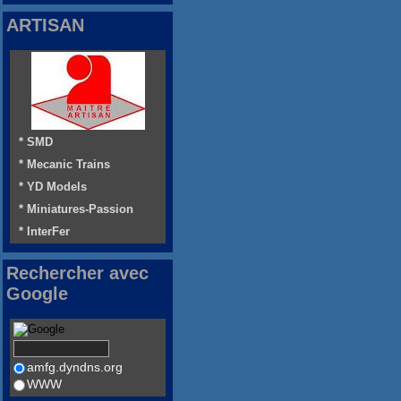
ARTISAN
* SMD
* Mecanic Trains
* YD Models
* Miniatures-Passion
* InterFer
Rechercher avec
Google
amfg.dyndns.org
WWW