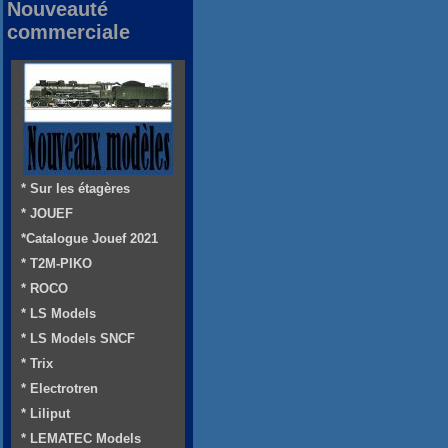
Nouveauté
commerciale
* Sur les étagères
* JOUEF
*Catalogue Jouef 2021
* T2M-PIKO
* ROCO
* LS Models
* LS Models SNCF
* Trix
* Electrotren
* Liliput
* LEMATEC Models