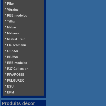
* Piko
* Vitrains
* REE-modeles
* Tillig
* Mabar
* Mehano
* Mistral Train
* Fleischmann
* OSKAR
* BRAWA
* REE modeles
* R37 Collection
* RIVAROSSI
* FULGUREX
* ESU
* EPM
Produits décor