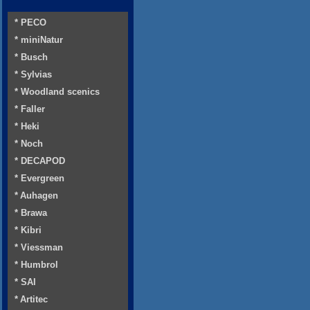
* PECO
* miniNatur
* Busch
* Sylvias
* Woodland scenics
* Faller
* Heki
* Noch
* DECAPOD
* Evergreen
* Auhagen
* Brawa
* Kibri
* Viessman
* Humbrol
* SAI
* Artitec