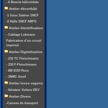
- 6 Boucle hélicoïdale
Atelier décor/bâti
-1 Sous Station SNCF
-2 Halle SNCF AMFG
Atelier électrification
- Cablage Lokmaus
Fabrication d’un circuit
imprimé
Atelier Digitalisation
- 232 TC Fleischmann
- 230 F-Fleischmann
- BB 8159 Roco
- 2NNG Jouef
Atelier locos vagons
- Aérateur Voiture DEV
Atelier Divers
-Caisses de transport