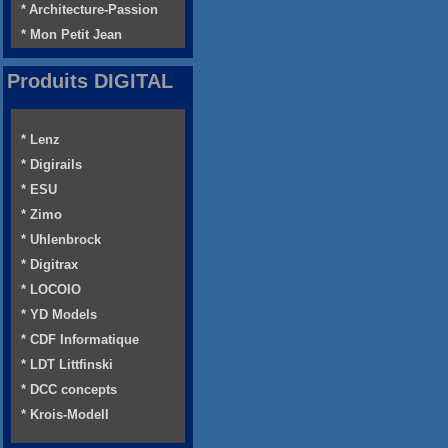
* Architecture-Passion
* Mon Petit Jean
Produits DIGITAL
* Lenz
* Digirails
* ESU
* Zimo
* Uhlenbrock
* Digitrax
* LOCOIO
* YD Models
* CDF Informatique
* LDT Littfinski
* DCC concepts
* Krois-Modell