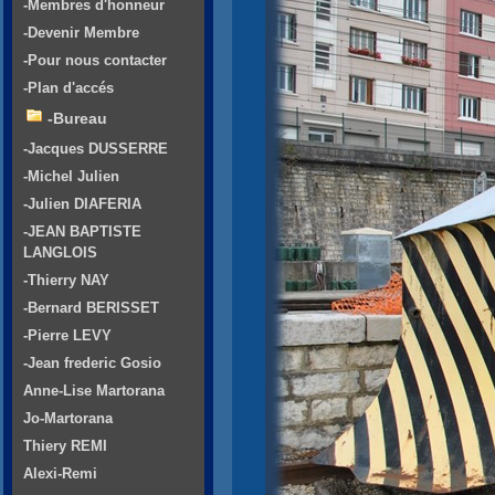
-Membres d'honneur
-Devenir Membre
-Pour nous contacter
-Plan d'accés
-Bureau
-Jacques DUSSERRE
-Michel Julien
-Julien DIAFERIA
-JEAN BAPTISTE
LANGLOIS
-Thierry NAY
-Bernard BERISSET
-Pierre LEVY
-Jean frederic Gosio
Anne-Lise Martorana
Jo-Martorana
Thiery REMI
Alexi-Remi