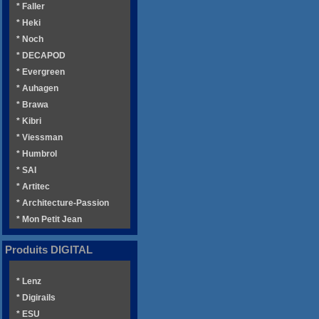
* Faller
* Heki
* Noch
* DECAPOD
* Evergreen
* Auhagen
* Brawa
* Kibri
* Viessman
* Humbrol
* SAI
* Artitec
* Architecture-Passion
* Mon Petit Jean
Produits DIGITAL
* Lenz
* Digirails
* ESU