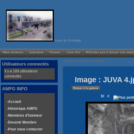
Gare de Grenoble
Nbre visiteurs
Calendrier
Forums
Livre d'or
N'hésitez pas à laisser vos impre
Voir/Cacher menus de gauche
Utilisateurs connectés
Il y a 189 utilisateurs
connectés
Image : JUVA 4.
AMFG INFO
Retour à la galerie
-Accueil
-Historique AMFG
-Membres d'honneur
-Devenir Membre
-Pour nous contacter