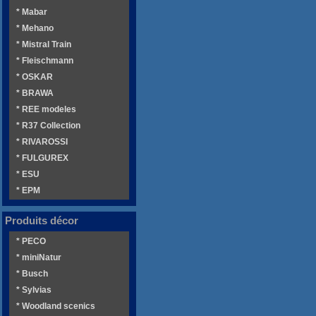
* Mabar
* Mehano
* Mistral Train
* Fleischmann
* OSKAR
* BRAWA
* REE modeles
* R37 Collection
* RIVAROSSI
* FULGUREX
* ESU
* EPM
Produits décor
* PECO
* miniNatur
* Busch
* Sylvias
* Woodland scenics