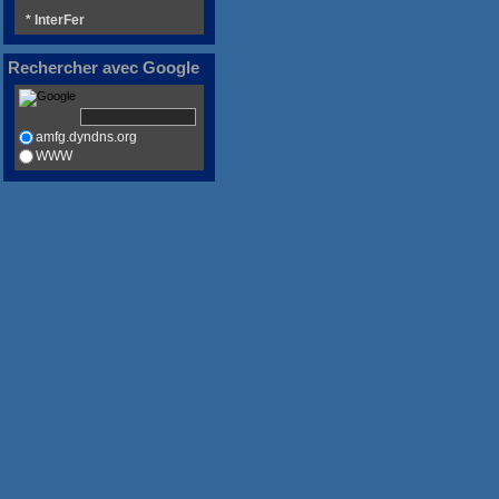
* InterFer
Rechercher avec Google
amfg.dyndns.org
WWW