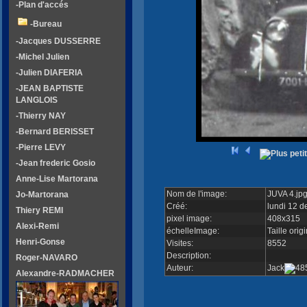
-Plan d'accés
-Bureau
-Jacques DUSSERRE
-Michel Julien
-Julien DIAFERIA
-JEAN BAPTISTE
LANGLOIS
-Thierry NAY
-Bernard BERISSET
-Pierre LEVY
-Jean frederic Gosio
Anne-Lise Martorana
Nom de l'image:
JUVA 4.jp
Jo-Martorana
Créé:
lundi 12 d
Thiery REMI
pixel image:
408x315
Alexi-Remi
échelleImage:
Taille orig
Henri-Gonse
Visites:
8552
Description:
Roger-NAVARO
Auteur:
Jack
Alexandre-RADMACHER