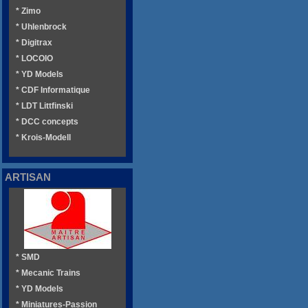
* Zimo
* Uhlenbrock
* Digitrax
* LOCOIO
* YD Models
* CDF Informatique
* LDT Littfinski
* DCC concepts
* Krois-Modell
ARTISAN
* SMD
* Mecanic Trains
* YD Models
* Miniatures-Passion