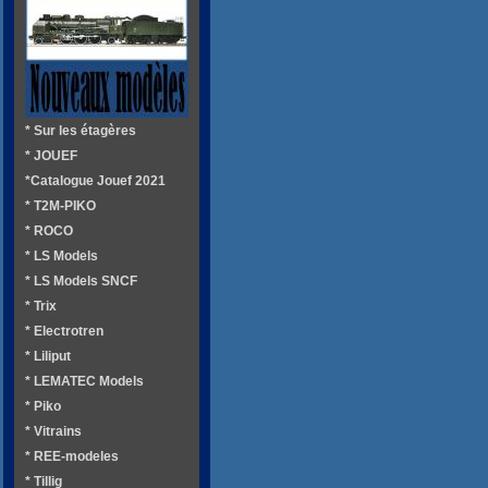
* Sur les étagères
* JOUEF
*Catalogue Jouef 2021
* T2M-PIKO
* ROCO
* LS Models
* LS Models SNCF
* Trix
* Electrotren
* Liliput
* LEMATEC Models
* Piko
* Vitrains
* REE-modeles
* Tillig