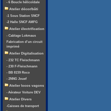
- 6 Boucle hélicoïdale
Atelier décor/bâti
-1 Sous Station SNCF
-2 Halle SNCF AMFG
Atelier électrification
- Cablage Lokmaus
Fabrication d’un circuit
imprimé
Atelier Digitalisation
- 232 TC Fleischmann
- 230 F-Fleischmann
- BB 8159 Roco
- 2NNG Jouef
Atelier locos vagons
- Aérateur Voiture DEV
Atelier Divers
-Caisses de transport