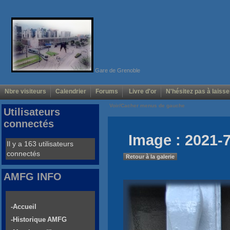
Gare de Grenoble
Nbre visiteurs
Calendrier
Forums
Livre d'or
N'hésitez pas à laisse
Voir/Cacher menus de gauche
Utilisateurs
connectés
Image : 2021-7
Il y a 163 utilisateurs
connectés
Retour à la galerie
AMFG INFO
-Accueil
-Historique AMFG