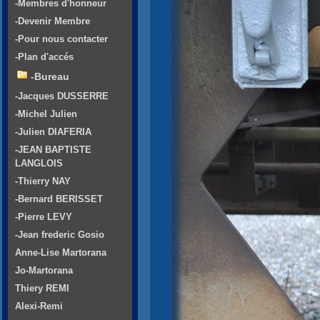
-Membres d'honneur
-Devenir Membre
-Pour nous contacter
-Plan d'accés
-Bureau
-Jacques DUSSERRE
-Michel Julien
-Julien DIAFERIA
-JEAN BAPTISTE
LANGLOIS
-Thierry NAY
-Bernard BERISSET
-Pierre LEVY
-Jean frederic Gosio
Anne-Lise Martorana
Jo-Martorana
Thiery REMI
Alexi-Remi