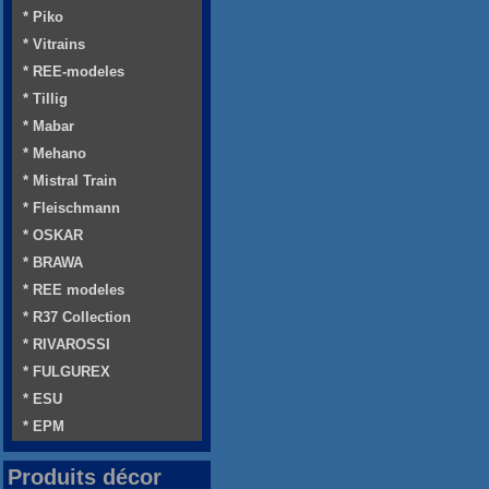
* Piko
* Vitrains
* REE-modeles
* Tillig
* Mabar
* Mehano
* Mistral Train
* Fleischmann
* OSKAR
* BRAWA
* REE modeles
* R37 Collection
* RIVAROSSI
* FULGUREX
* ESU
* EPM
Produits décor