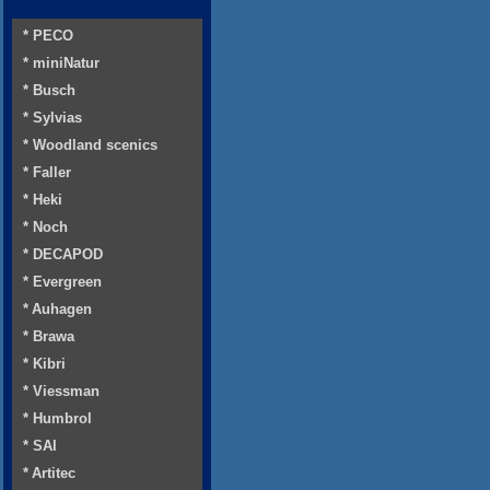
* PECO
* miniNatur
* Busch
* Sylvias
* Woodland scenics
* Faller
* Heki
* Noch
* DECAPOD
* Evergreen
* Auhagen
* Brawa
* Kibri
* Viessman
* Humbrol
* SAI
* Artitec