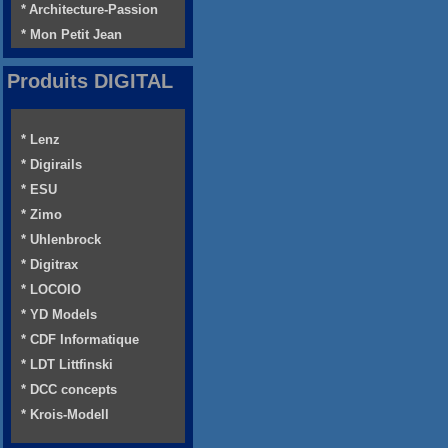
* Architecture-Passion
* Mon Petit Jean
Produits DIGITAL
* Lenz
* Digirails
* ESU
* Zimo
* Uhlenbrock
* Digitrax
* LOCOIO
* YD Models
* CDF Informatique
* LDT Littfinski
* DCC concepts
* Krois-Modell