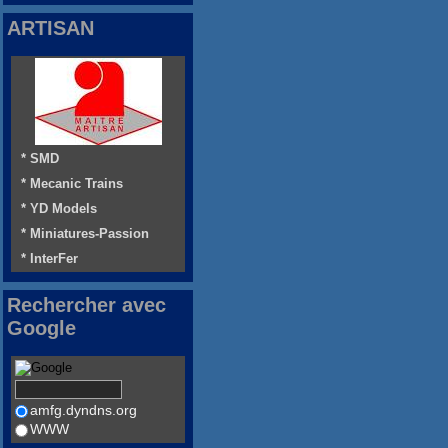
ARTISAN
* SMD
* Mecanic Trains
* YD Models
* Miniatures-Passion
* InterFer
Rechercher avec
Google
amfg.dyndns.org
WWW