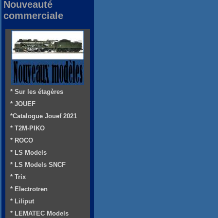
Nouveauté
commerciale
* Sur les étagères
* JOUEF
*Catalogue Jouef 2021
* T2M-PIKO
* ROCO
* LS Models
* LS Models SNCF
* Trix
* Electrotren
* Liliput
* LEMATEC Models