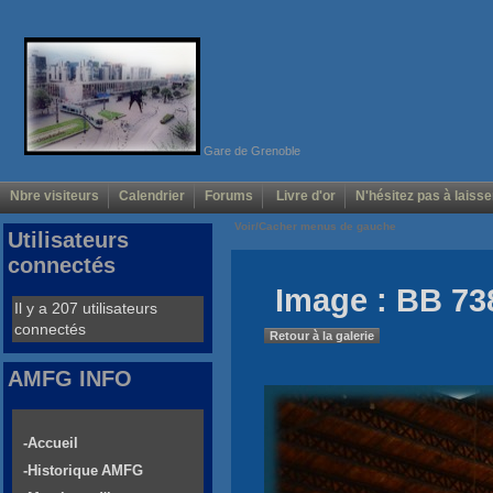
Gare de Grenoble
Nbre visiteurs
Calendrier
Forums
Livre d'or
N'hésitez pas à laisse
Voir/Cacher menus de gauche
Utilisateurs
connectés
Image : BB 73
Il y a 207 utilisateurs
connectés
Retour à la galerie
AMFG INFO
-Accueil
-Historique AMFG