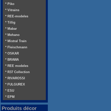
* Piko
* Vitrains
* REE-modeles
* Tillig
* Mabar
* Mehano
* Mistral Train
* Fleischmann
* OSKAR
* BRAWA
* REE modeles
* R37 Collection
* RIVAROSSI
* FULGUREX
* ESU
* EPM
Produits décor