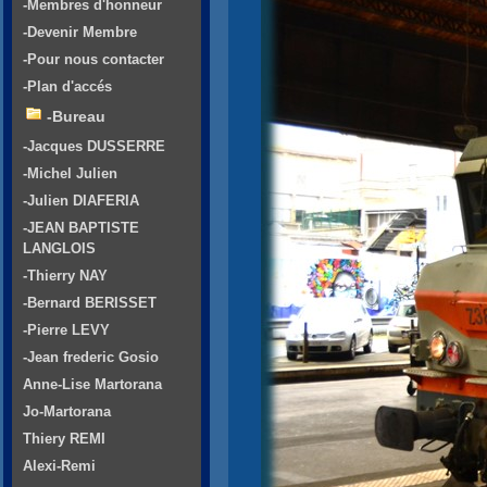
-Membres d'honneur
-Devenir Membre
-Pour nous contacter
-Plan d'accés
-Bureau
-Jacques DUSSERRE
-Michel Julien
-Julien DIAFERIA
-JEAN BAPTISTE
LANGLOIS
-Thierry NAY
-Bernard BERISSET
-Pierre LEVY
-Jean frederic Gosio
Anne-Lise Martorana
Jo-Martorana
Thiery REMI
Alexi-Remi