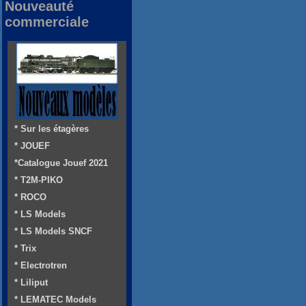
Nouveauté
commerciale
* Sur les étagères
* JOUEF
*Catalogue Jouef 2021
* T2M-PIKO
* ROCO
* LS Models
* LS Models SNCF
* Trix
* Electrotren
* Liliput
* LEMATEC Models