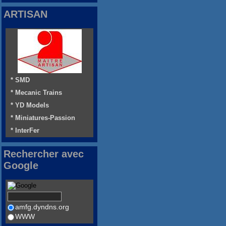
ARTISAN
* SMD
* Mecanic Trains
* YD Models
* Miniatures-Passion
* InterFer
Rechercher avec
Google
amfg.dyndns.org
WWW