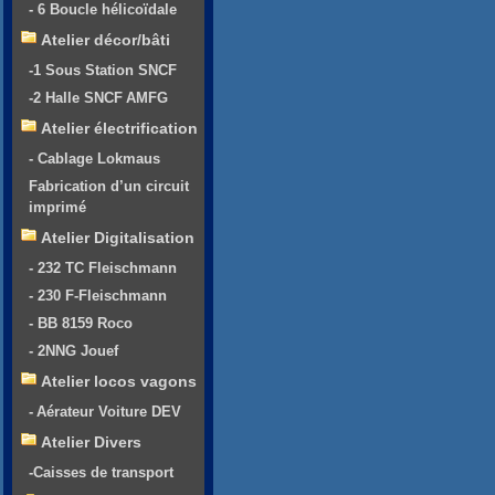
- 6 Boucle hélicoïdale
Atelier décor/bâti
-1 Sous Station SNCF
-2 Halle SNCF AMFG
Atelier électrification
- Cablage Lokmaus
Fabrication d’un circuit
imprimé
Atelier Digitalisation
- 232 TC Fleischmann
- 230 F-Fleischmann
- BB 8159 Roco
- 2NNG Jouef
Atelier locos vagons
- Aérateur Voiture DEV
Atelier Divers
-Caisses de transport