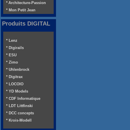
* Architecture-Passion
* Mon Petit Jean
Produits DIGITAL
* Lenz
* Digirails
* ESU
* Zimo
* Uhlenbrock
* Digitrax
* LOCOIO
* YD Models
* CDF Informatique
* LDT Littfinski
* DCC concepts
* Krois-Modell