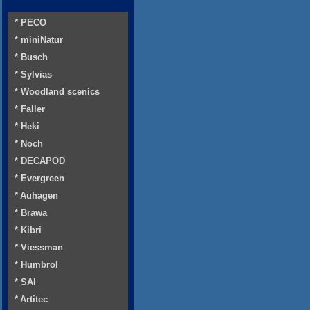
* PECO
* miniNatur
* Busch
* Sylvias
* Woodland scenics
* Faller
* Heki
* Noch
* DECAPOD
* Evergreen
* Auhagen
* Brawa
* Kibri
* Viessman
* Humbrol
* SAI
* Artitec