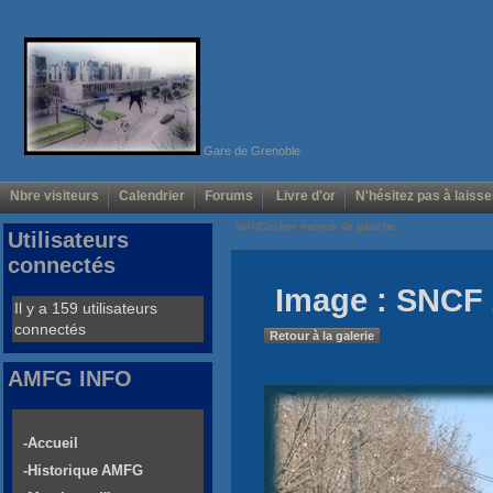
Gare de Grenoble
Nbre visiteurs
Calendrier
Forums
Livre d'or
N'hésitez pas à laisse
Voir/Cacher menus de gauche
Utilisateurs
connectés
Image : SNCF 
Il y a 159 utilisateurs
connectés
Retour à la galerie
AMFG INFO
-Accueil
-Historique AMFG