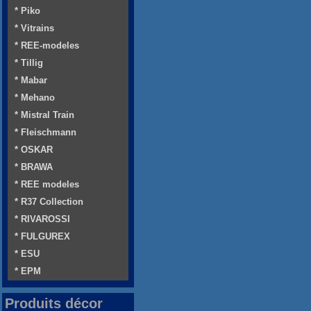
* Piko
* Vitrains
* REE-modeles
* Tillig
* Mabar
* Mehano
* Mistral Train
* Fleischmann
* OSKAR
* BRAWA
* REE modeles
* R37 Collection
* RIVAROSSI
* FULGUREX
* ESU
* EPM
Produits décor