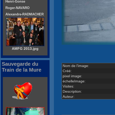
Henri-Gonse
Roger-NAVARO
Alexandre-RADMACHER
AMFG 2013.jpg
Sauvegarde du
Nom de l'image:
Train de la Mure
Créé:
pixel image:
échelleImage:
Visites:
Description:
Auteur: