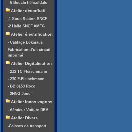
- 6 Boucle hélicoïdale
Atelier décor/bâti
-1 Sous Station SNCF
-2 Halle SNCF AMFG
Atelier électrification
- Cablage Lokmaus
Fabrication d’un circuit
imprimé
Atelier Digitalisation
- 232 TC Fleischmann
- 230 F-Fleischmann
- BB 8159 Roco
- 2NNG Jouef
Atelier locos vagons
- Aérateur Voiture DEV
Atelier Divers
-Caisses de transport