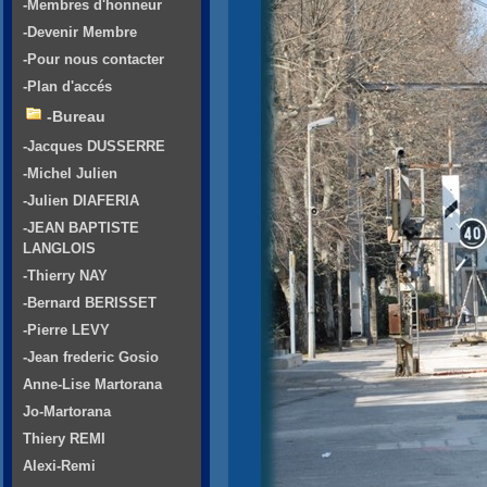
-Membres d'honneur
-Devenir Membre
-Pour nous contacter
-Plan d'accés
-Bureau
-Jacques DUSSERRE
-Michel Julien
-Julien DIAFERIA
-JEAN BAPTISTE
LANGLOIS
-Thierry NAY
-Bernard BERISSET
-Pierre LEVY
-Jean frederic Gosio
Anne-Lise Martorana
Jo-Martorana
Thiery REMI
Alexi-Remi