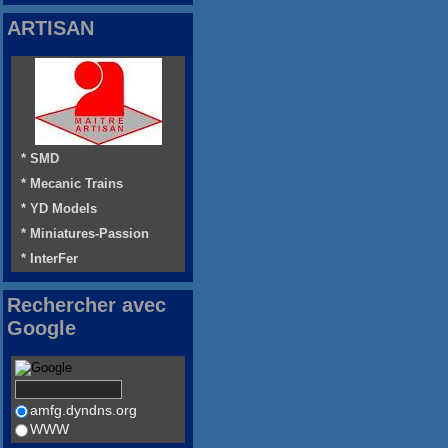
ARTISAN
* SMD
* Mecanic Trains
* YD Models
* Miniatures-Passion
* InterFer
Rechercher avec
Google
amfg.dyndns.org
WWW