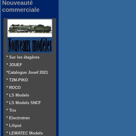
Nouveauté
commerciale
* Sur les étagères
* JOUEF
*Catalogue Jouef 2021
* T2M-PIKO
* ROCO
* LS Models
* LS Models SNCF
* Trix
* Electrotren
* Liliput
* LEMATEC Models