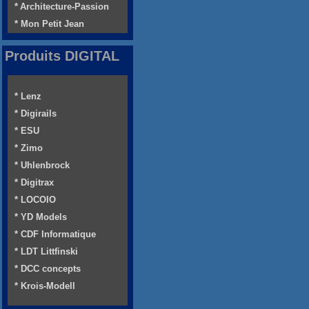
* Architecture-Passion
* Mon Petit Jean
Produits DIGITAL
* Lenz
* Digirails
* ESU
* Zimo
* Uhlenbrock
* Digitrax
* LOCOIO
* YD Models
* CDF Informatique
* LDT Littfinski
* DCC concepts
* Krois-Modell