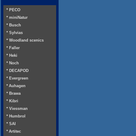
* PECO
* miniNatur
* Busch
* Sylvias
* Woodland scenics
* Faller
* Heki
* Noch
* DECAPOD
* Evergreen
* Auhagen
* Brawa
* Kibri
* Viessman
* Humbrol
* SAI
* Artitec