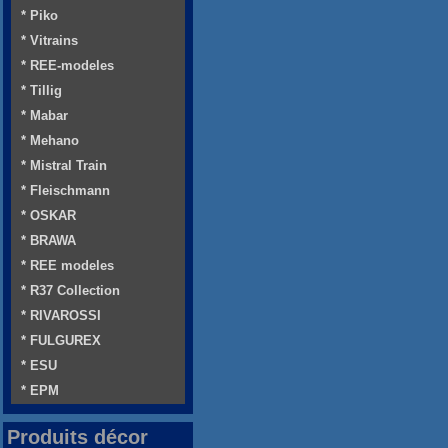
* Piko
* Vitrains
* REE-modeles
* Tillig
* Mabar
* Mehano
* Mistral Train
* Fleischmann
* OSKAR
* BRAWA
* REE modeles
* R37 Collection
* RIVAROSSI
* FULGUREX
* ESU
* EPM
Produits décor