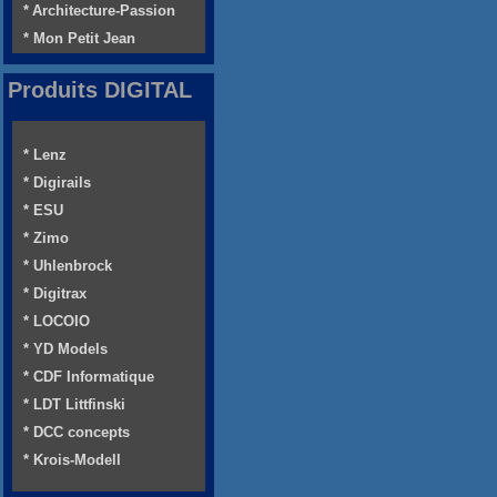
* Architecture-Passion
* Mon Petit Jean
Produits DIGITAL
* Lenz
* Digirails
* ESU
* Zimo
* Uhlenbrock
* Digitrax
* LOCOIO
* YD Models
* CDF Informatique
* LDT Littfinski
* DCC concepts
* Krois-Modell