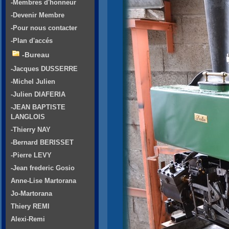
-Membres d'honneur
-Devenir Membre
-Pour nous contacter
-Plan d'accés
-Bureau
-Jacques DUSSERRE
-Michel Julien
-Julien DIAFERIA
-JEAN BAPTISTE
LANGLOIS
-Thierry NAY
-Bernard BERISSET
-Pierre LEVY
-Jean frederic Gosio
Anne-Lise Martorana
Jo-Martorana
Thiery REMI
Alexi-Remi