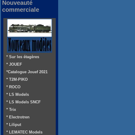
Nouveauté
commerciale
* Sur les étagères
* JOUEF
*Catalogue Jouef 2021
* T2M-PIKO
* ROCO
* LS Models
* LS Models SNCF
* Trix
* Electrotren
* Liliput
* LEMATEC Models