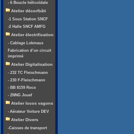
- 6 Boucle hélicoïdale
Atelier décor/bâti
-1 Sous Station SNCF
-2 Halle SNCF AMFG
Atelier électrification
- Cablage Lokmaus
Fabrication d’un circuit
imprimé
Atelier Digitalisation
- 232 TC Fleischmann
- 230 F-Fleischmann
- BB 8159 Roco
- 2NNG Jouef
Atelier locos vagons
- Aérateur Voiture DEV
Atelier Divers
-Caisses de transport