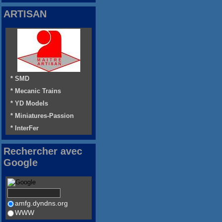
ARTISAN
* SMD
* Mecanic Trains
* YD Models
* Miniatures-Passion
* InterFer
Rechercher avec
Google
amfg.dyndns.org
WWW