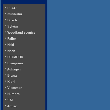
* PECO
* miniNatur
* Busch
* Sylvias
* Woodland scenics
* Faller
* Heki
* Noch
* DECAPOD
* Evergreen
* Auhagen
* Brawa
* Kibri
* Viessman
* Humbrol
* SAI
* Artitec