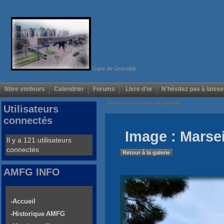
Gare de Grenoble
Nbre visiteurs
Calendrier
Forums
Livre d'or
N'hésitez pas à laisse
Voir/Cacher menus de gauche
Utilisateurs
connectés
Image : Marsei
Il y a 121 utilisateurs
connectés
Retour à la galerie
AMFG INFO
-Accueil
-Historique AMFG