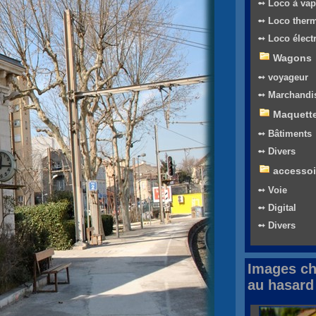
➻ Loco à vap
➻ Loco ther
➻ Loco élect
Wagons
➻ voyageur
➻ Marchandi
Maquett
➻ Bâtiments
➻ Divers
accessoi
➻ Voie
➻ Digital
➻ Divers
Images ch
au hasard