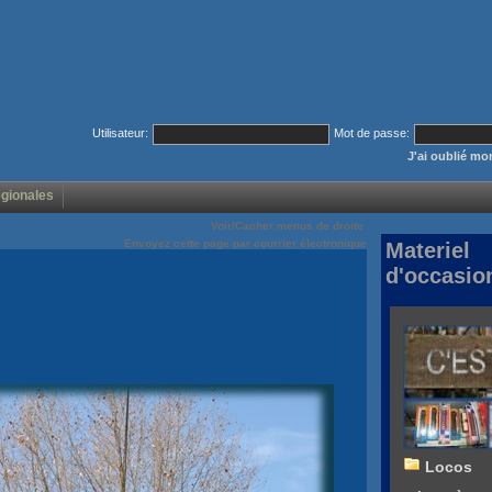
Utilisateur:
Mot de passe:
J'ai oublié m
égionales
Voir/Cacher menus de droite
Envoyez cette page par courrier électronique
Materiel
d'occasio
Locos