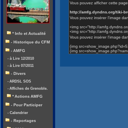
Vous pouvez afficher cette page 
http://amfg.dyndns.org/tiki
Vous pouvez insérer l'image dan
<img src="http://amfg.dyndns.
<img src="http://amfg.dyndns.
* Info et Actualité
Vous pouvez insérer l'image dans
- Historique du CFM
{img src=show_image.php?id=5
- AMFG
{img src=show_image.php?name=
- à Lire 12/2010
- à Lire 07/2011
- Divers
- ARDSL SOS
- Affiches de Grenoble.
* Actions AMFG
- Pour Participer
- Calendrier
- Reportages