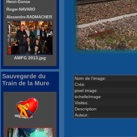
Henri-Gonse
Roger-NAVARO
Alexandre-RADMACHER
AMFG 2013.jpg
Sauvegarde du
Nom de l'image:
Train de la Mure
Créé:
pixel image:
échelleImage:
Visites:
Description:
Auteur: