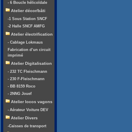
- 6 Boucle hélicoïdale
Atelier décor/bâti
-1 Sous Station SNCF
-2 Halle SNCF AMFG
Atelier électrification
- Cablage Lokmaus
Fabrication d’un circuit
imprimé
Atelier Digitalisation
- 232 TC Fleischmann
- 230 F-Fleischmann
- BB 8159 Roco
- 2NNG Jouef
Atelier locos vagons
- Aérateur Voiture DEV
Atelier Divers
-Caisses de transport