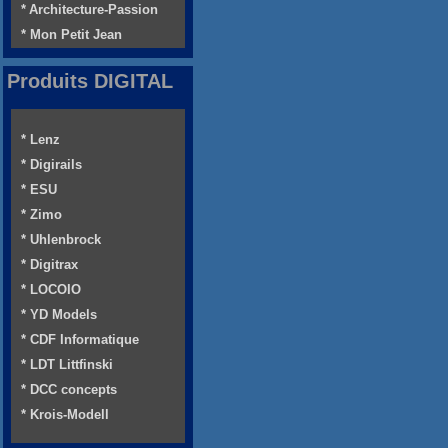
* Architecture-Passion
* Mon Petit Jean
Produits DIGITAL
* Lenz
* Digirails
* ESU
* Zimo
* Uhlenbrock
* Digitrax
* LOCOIO
* YD Models
* CDF Informatique
* LDT Littfinski
* DCC concepts
* Krois-Modell