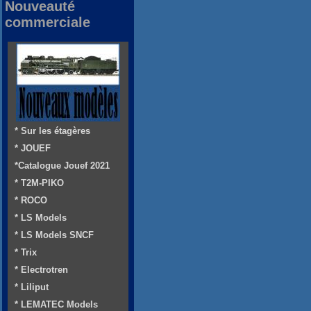
Nouveauté
commerciale
* Sur les étagères
* JOUEF
*Catalogue Jouef 2021
* T2M-PIKO
* ROCO
* LS Models
* LS Models SNCF
* Trix
* Electrotren
* Liliput
* LEMATEC Models