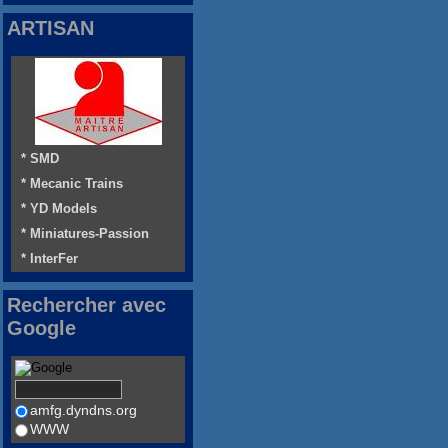
ARTISAN
* SMD
* Mecanic Trains
* YD Models
* Miniatures-Passion
* InterFer
Rechercher avec
Google
amfg.dyndns.org
WWW