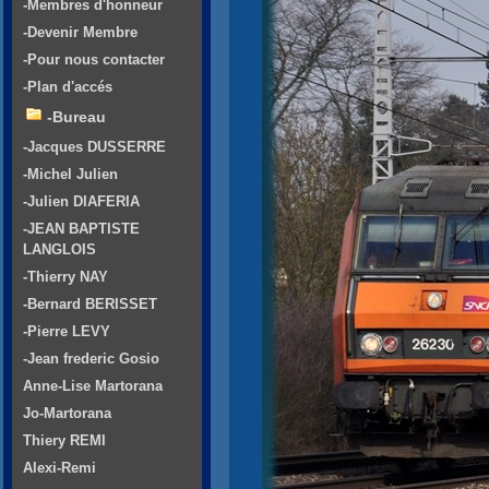
-Membres d'honneur
-Devenir Membre
-Pour nous contacter
-Plan d'accés
-Bureau
-Jacques DUSSERRE
-Michel Julien
-Julien DIAFERIA
-JEAN BAPTISTE
LANGLOIS
-Thierry NAY
-Bernard BERISSET
-Pierre LEVY
-Jean frederic Gosio
Anne-Lise Martorana
Jo-Martorana
Thiery REMI
Alexi-Remi