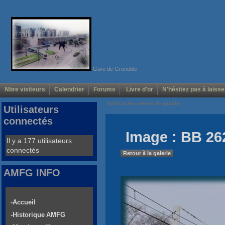
Gare de Grenoble
Nbre visiteurs
Calendrier
Forums
Livre d'or
N'hésitez pas à laisse
Voir/Cacher menus de gauche
Utilisateurs
connectés
Image : BB 26
Il y a 177 utilisateurs
connectés
Retour à la galerie
AMFG INFO
-Accueil
-Historique AMFG