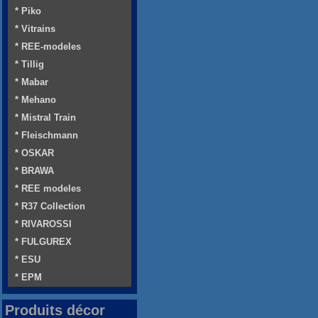
* Piko
* Vitrains
* REE-modeles
* Tillig
* Mabar
* Mehano
* Mistral Train
* Fleischmann
* OSKAR
* BRAWA
* REE modeles
* R37 Collection
* RIVAROSSI
* FULGUREX
* ESU
* EPM
Produits décor