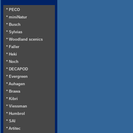
* PECO
* miniNatur
* Busch
* Sylvias
* Woodland scenics
* Faller
* Heki
* Noch
* DECAPOD
* Evergreen
* Auhagen
* Brawa
* Kibri
* Viessman
* Humbrol
* SAI
* Artitec