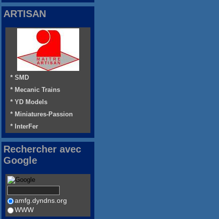
ARTISAN
* SMD
* Mecanic Trains
* YD Models
* Miniatures-Passion
* InterFer
Rechercher avec
Google
amfg.dyndns.org
WWW