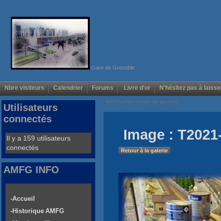
Gare de Grenoble
Nbre visiteurs
Calendrier
Forums
Livre d'or
N'hésitez pas à laisse
Voir/Cacher menus de gauche
Utilisateurs
connectés
Image : T2021
Il y a 159 utilisateurs
connectés
Retour à la galerie
AMFG INFO
-Accueil
-Historique AMFG