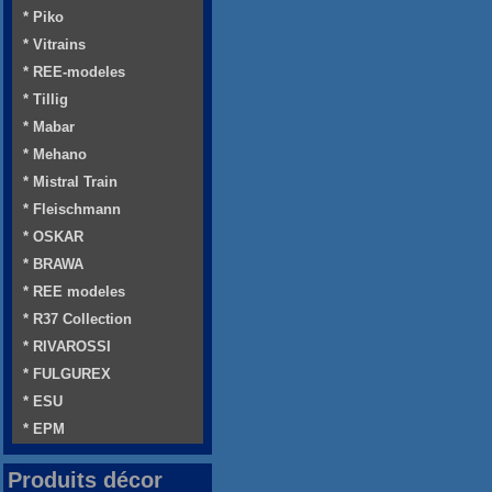
* Piko
* Vitrains
* REE-modeles
* Tillig
* Mabar
* Mehano
* Mistral Train
* Fleischmann
* OSKAR
* BRAWA
* REE modeles
* R37 Collection
* RIVAROSSI
* FULGUREX
* ESU
* EPM
Produits décor