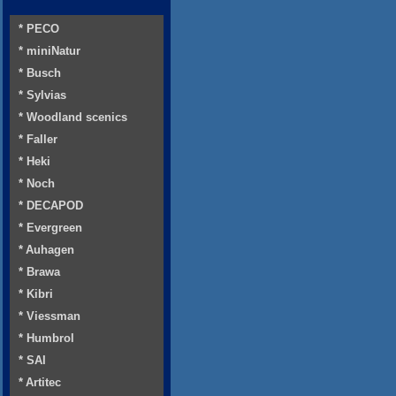
* PECO
* miniNatur
* Busch
* Sylvias
* Woodland scenics
* Faller
* Heki
* Noch
* DECAPOD
* Evergreen
* Auhagen
* Brawa
* Kibri
* Viessman
* Humbrol
* SAI
* Artitec