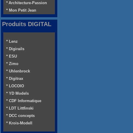
* Architecture-Passion
* Mon Petit Jean
Produits DIGITAL
* Lenz
* Digirails
* ESU
* Zimo
* Uhlenbrock
* Digitrax
* LOCOIO
* YD Models
* CDF Informatique
* LDT Littfinski
* DCC concepts
* Krois-Modell