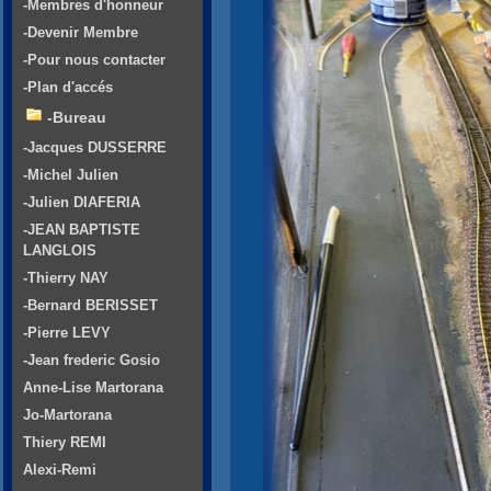
-Membres d'honneur
-Devenir Membre
-Pour nous contacter
-Plan d'accés
-Bureau
-Jacques DUSSERRE
-Michel Julien
-Julien DIAFERIA
-JEAN BAPTISTE
LANGLOIS
-Thierry NAY
-Bernard BERISSET
-Pierre LEVY
-Jean frederic Gosio
Anne-Lise Martorana
Jo-Martorana
Thiery REMI
Alexi-Remi