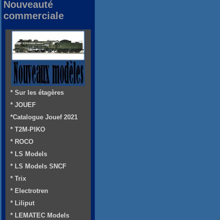
Nouveauté
commerciale
* Sur les étagères
* JOUEF
*Catalogue Jouef 2021
* T2M-PIKO
* ROCO
* LS Models
* LS Models SNCF
* Trix
* Electrotren
* Liliput
* LEMATEC Models