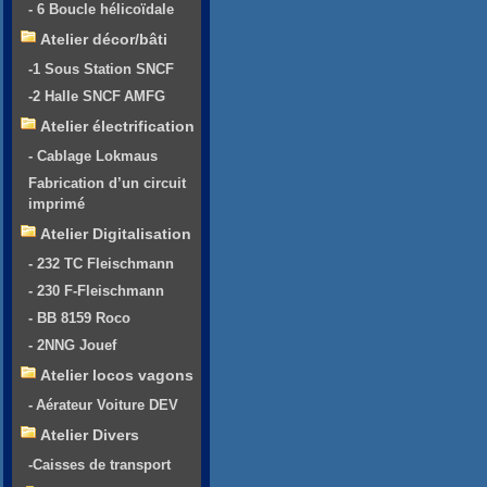
- 6 Boucle hélicoïdale
Atelier décor/bâti
-1 Sous Station SNCF
-2 Halle SNCF AMFG
Atelier électrification
- Cablage Lokmaus
Fabrication d’un circuit
imprimé
Atelier Digitalisation
- 232 TC Fleischmann
- 230 F-Fleischmann
- BB 8159 Roco
- 2NNG Jouef
Atelier locos vagons
- Aérateur Voiture DEV
Atelier Divers
-Caisses de transport