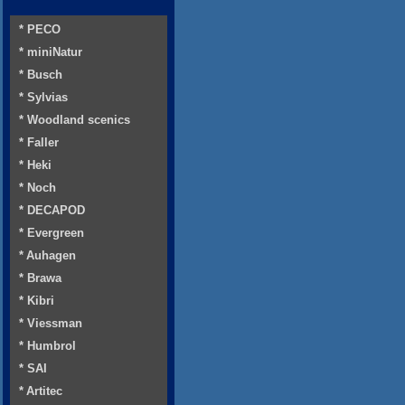
* PECO
* miniNatur
* Busch
* Sylvias
* Woodland scenics
* Faller
* Heki
* Noch
* DECAPOD
* Evergreen
* Auhagen
* Brawa
* Kibri
* Viessman
* Humbrol
* SAI
* Artitec