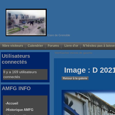
Gare de Grenoble
Nbre visiteurs
Calendrier
Forums
Livre d'or
N'hésitez pas à laisse
Voir/Cacher menus de gauche
Utilisateurs
connectés
Image : D 2021
Il y a 169 utilisateurs
connectés
Retour à la galerie
AMFG INFO
-Accueil
-Historique AMFG