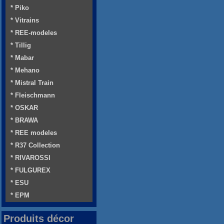
* Piko
* Vitrains
* REE-modeles
* Tillig
* Mabar
* Mehano
* Mistral Train
* Fleischmann
* OSKAR
* BRAWA
* REE modeles
* R37 Collection
* RIVAROSSI
* FULGUREX
* ESU
* EPM
Produits décor