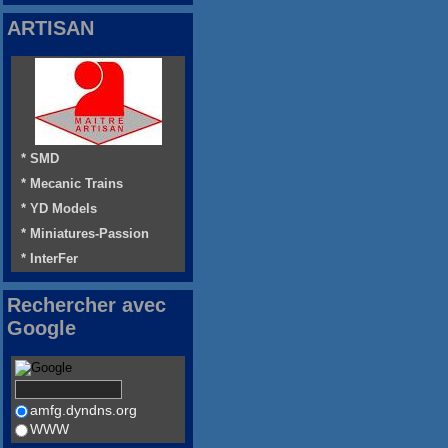
ARTISAN
* SMD
* Mecanic Trains
* YD Models
* Miniatures-Passion
* InterFer
Rechercher avec
Google
amfg.dyndns.org
WWW