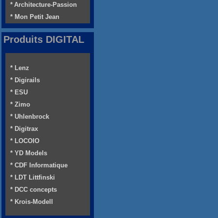
* Architecture-Passion
* Mon Petit Jean
Produits DIGITAL
* Lenz
* Digirails
* ESU
* Zimo
* Uhlenbrock
* Digitrax
* LOCOIO
* YD Models
* CDF Informatique
* LDT Littfinski
* DCC concepts
* Krois-Modell