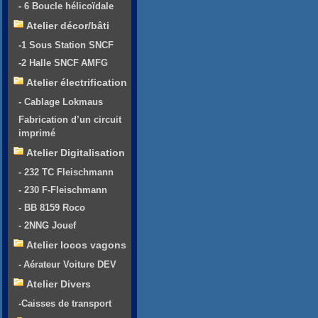
- 6 Boucle hélicoïdale
Atelier décor/bâti
-1 Sous Station SNCF
-2 Halle SNCF AMFG
Atelier électrification
- Cablage Lokmaus
Fabrication d’un circuit
imprimé
Atelier Digitalisation
- 232 TC Fleischmann
- 230 F-Fleischmann
- BB 8159 Roco
- 2NNG Jouef
Atelier locos vagons
- Aérateur Voiture DEV
Atelier Divers
-Caisses de transport