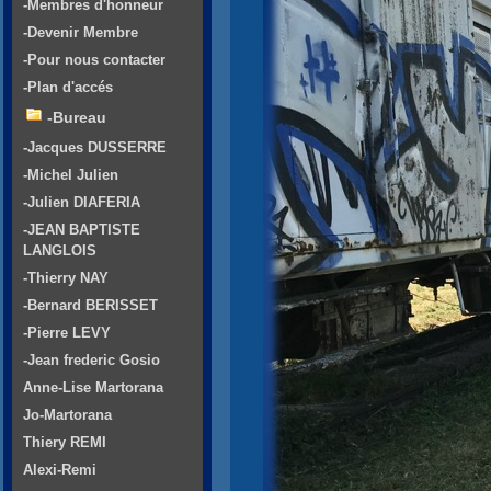
-Membres d'honneur
-Devenir Membre
-Pour nous contacter
-Plan d'accés
-Bureau
-Jacques DUSSERRE
-Michel Julien
-Julien DIAFERIA
-JEAN BAPTISTE
LANGLOIS
-Thierry NAY
-Bernard BERISSET
-Pierre LEVY
-Jean frederic Gosio
Anne-Lise Martorana
Jo-Martorana
Thiery REMI
Alexi-Remi