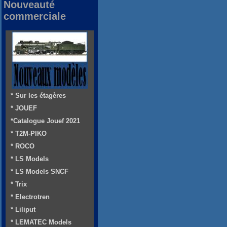
Nouveauté
commerciale
* Sur les étagères
* JOUEF
*Catalogue Jouef 2021
* T2M-PIKO
* ROCO
* LS Models
* LS Models SNCF
* Trix
* Electrotren
* Liliput
* LEMATEC Models