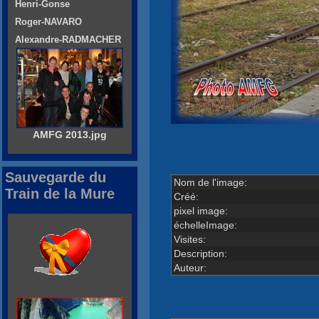
Henri-Gonse
Roger-NAVARO
Alexandre-RADMACHER
AMFG 2013.jpg
Sauvegarde du
Nom de l'image:
Train de la Mure
Créé:
pixel image:
échelleImage:
Visites:
Description:
Auteur: