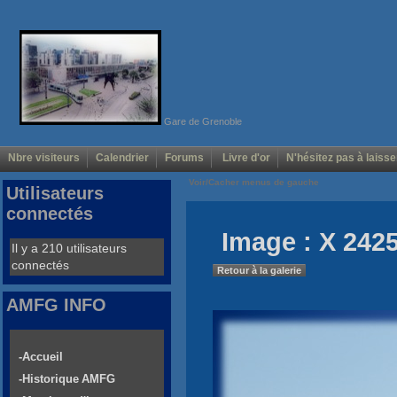
Gare de Grenoble
Nbre visiteurs
Calendrier
Forums
Livre d'or
N'hésitez pas à laisse
Voir/Cacher menus de gauche
Utilisateurs
connectés
Image : X 2425
Il y a 210 utilisateurs
connectés
Retour à la galerie
AMFG INFO
-Accueil
-Historique AMFG