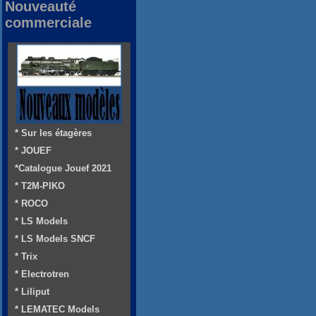
Nouveauté
commerciale
* Sur les étagères
* JOUEF
*Catalogue Jouef 2021
* T2M-PIKO
* ROCO
* LS Models
* LS Models SNCF
* Trix
* Electrotren
* Liliput
* LEMATEC Models