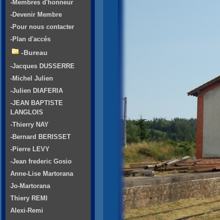
-Membres d'honneur
-Devenir Membre
-Pour nous contacter
-Plan d'accés
-Bureau
-Jacques DUSSERRE
-Michel Julien
-Julien DIAFERIA
-JEAN BAPTISTE
LANGLOIS
-Thierry NAY
-Bernard BERISSET
-Pierre LEVY
-Jean frederic Gosio
Anne-Lise Martorana
Jo-Martorana
Thiery REMI
Alexi-Remi