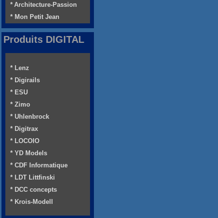
* Architecture-Passion
* Mon Petit Jean
Produits DIGITAL
* Lenz
* Digirails
* ESU
* Zimo
* Uhlenbrock
* Digitrax
* LOCOIO
* YD Models
* CDF Informatique
* LDT Littfinski
* DCC concepts
* Krois-Modell