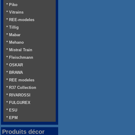
* Piko
* Vitrains
* REE-modeles
* Tillig
* Mabar
* Mehano
* Mistral Train
* Fleischmann
* OSKAR
* BRAWA
* REE modeles
* R37 Collection
* RIVAROSSI
* FULGUREX
* ESU
* EPM
Produits décor