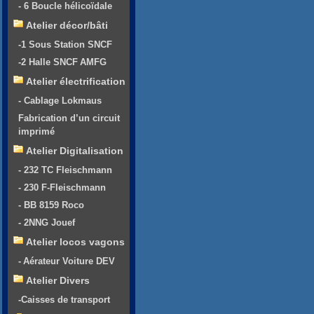
- 6 Boucle hélicoïdale
Atelier décor/bâti
-1 Sous Station SNCF
-2 Halle SNCF AMFG
Atelier électrification
- Cablage Lokmaus
Fabrication d’un circuit
imprimé
Atelier Digitalisation
- 232 TC Fleischmann
- 230 F-Fleischmann
- BB 8159 Roco
- 2NNG Jouef
Atelier locos vagons
- Aérateur Voiture DEV
Atelier Divers
-Caisses de transport