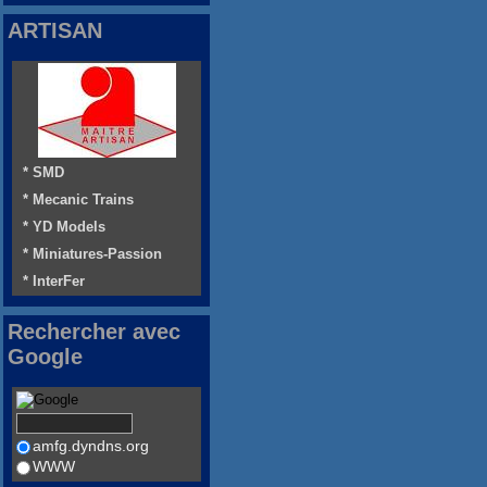
ARTISAN
* SMD
* Mecanic Trains
* YD Models
* Miniatures-Passion
* InterFer
Rechercher avec
Google
amfg.dyndns.org
WWW