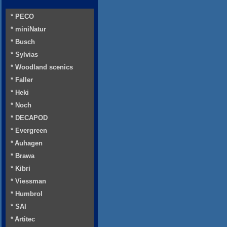
* PECO
* miniNatur
* Busch
* Sylvias
* Woodland scenics
* Faller
* Heki
* Noch
* DECAPOD
* Evergreen
* Auhagen
* Brawa
* Kibri
* Viessman
* Humbrol
* SAI
* Artitec