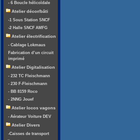
- 6 Boucle hélicoïdale
Atelier décor/bâti
-1 Sous Station SNCF
-2 Halle SNCF AMFG
Atelier électrification
- Cablage Lokmaus
Fabrication d’un circuit
imprimé
Atelier Digitalisation
- 232 TC Fleischmann
- 230 F-Fleischmann
- BB 8159 Roco
- 2NNG Jouef
Atelier locos vagons
- Aérateur Voiture DEV
Atelier Divers
-Caisses de transport