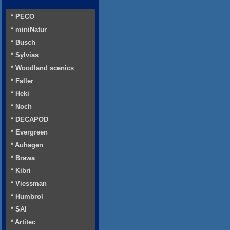
* PECO
* miniNatur
* Busch
* Sylvias
* Woodland scenics
* Faller
* Heki
* Noch
* DECAPOD
* Evergreen
* Auhagen
* Brawa
* Kibri
* Viessman
* Humbrol
* SAI
* Artitec