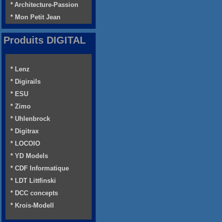
* Architecture-Passion
* Mon Petit Jean
Produits DIGITAL
* Lenz
* Digirails
* ESU
* Zimo
* Uhlenbrock
* Digitrax
* LOCOIO
* YD Models
* CDF Informatique
* LDT Littfinski
* DCC concepts
* Krois-Modell