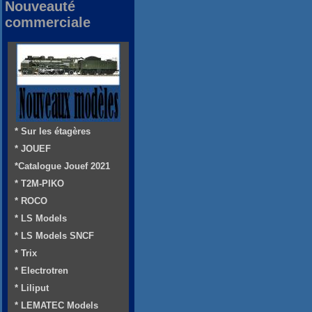
Nouveauté
commerciale
* Sur les étagères
* JOUEF
*Catalogue Jouef 2021
* T2M-PIKO
* ROCO
* LS Models
* LS Models SNCF
* Trix
* Electrotren
* Liliput
* LEMATEC Models