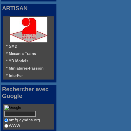
ARTISAN
* SMD
* Mecanic Trains
* YD Models
* Miniatures-Passion
* InterFer
Rechercher avec
Google
amfg.dyndns.org
WWW