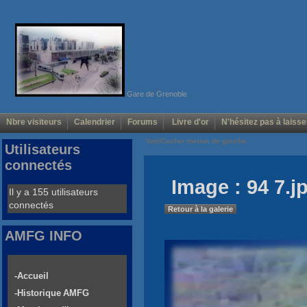
Gare de Grenoble
Nbre visiteurs
Calendrier
Forums
Livre d'or
N'hésitez pas à laisse
Voir/Cacher menus de gauche
Utilisateurs
connectés
Image : 94 7.j
Il y a 155 utilisateurs
connectés
Retour à la galerie
AMFG INFO
-Accueil
-Historique AMFG