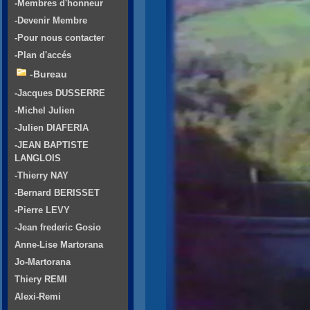
-Membres d'honneur
-Devenir Membre
-Pour nous contacter
-Plan d'accés
-Bureau
-Jacques DUSSERRE
-Michel Julien
-Julien DIAFERIA
-JEAN BAPTISTE
LANGLOIS
-Thierry NAY
-Bernard BERISSET
-Pierre LEVY
-Jean frederic Gosio
Anne-Lise Martorana
Jo-Martorana
Thiery REMI
Alexi-Remi