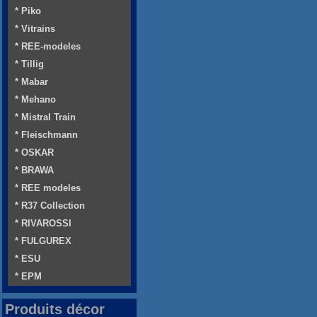
* Piko
* Vitrains
* REE-modeles
* Tillig
* Mabar
* Mehano
* Mistral Train
* Fleischmann
* OSKAR
* BRAWA
* REE modeles
* R37 Collection
* RIVAROSSI
* FULGUREX
* ESU
* EPM
Produits décor