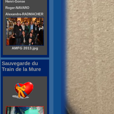
Henri-Gonse
Roger-NAVARO
Alexandre-RADMACHER
AMFG 2013.jpg
Sauvegarde du
Train de la Mure