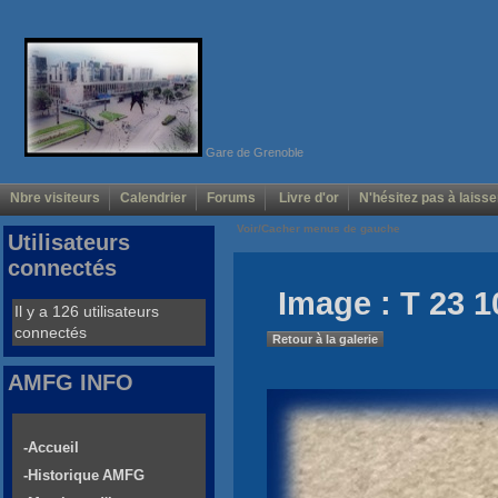
Gare de Grenoble
Nbre visiteurs
Calendrier
Forums
Livre d'or
N'hésitez pas à laisse
Voir/Cacher menus de gauche
Utilisateurs
connectés
Image : T 23 1
Il y a 126 utilisateurs
connectés
Retour à la galerie
AMFG INFO
-Accueil
-Historique AMFG