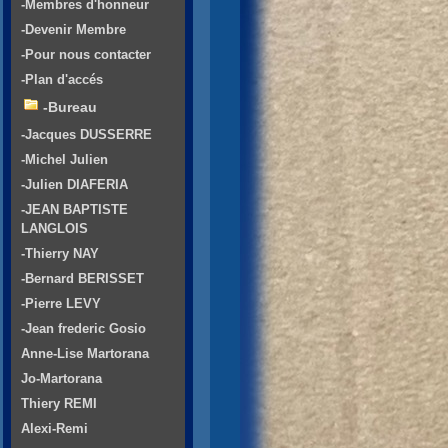
-Membres d'honneur
-Devenir Membre
-Pour nous contacter
-Plan d'accés
-Bureau
-Jacques DUSSERRE
-Michel Julien
-Julien DIAFERIA
-JEAN BAPTISTE
LANGLOIS
-Thierry NAY
-Bernard BERISSET
-Pierre LEVY
-Jean frederic Gosio
Anne-Lise Martorana
Jo-Martorana
Thiery REMI
Alexi-Remi