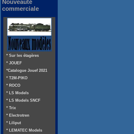
Nouveauté
commerciale
* Sur les étagères
* JOUEF
*Catalogue Jouef 2021
* T2M-PIKO
* ROCO
* LS Models
* LS Models SNCF
* Trix
* Electrotren
* Liliput
* LEMATEC Models