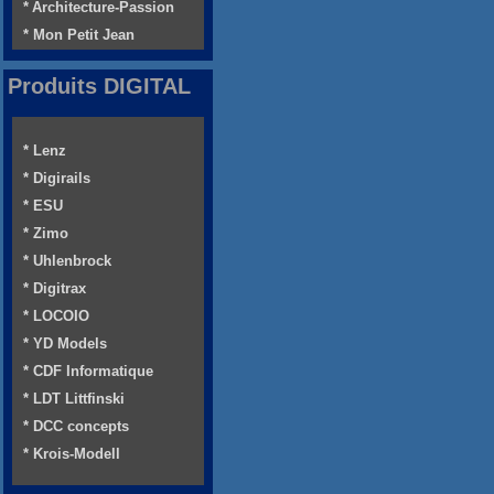
* Architecture-Passion
* Mon Petit Jean
Produits DIGITAL
* Lenz
* Digirails
* ESU
* Zimo
* Uhlenbrock
* Digitrax
* LOCOIO
* YD Models
* CDF Informatique
* LDT Littfinski
* DCC concepts
* Krois-Modell