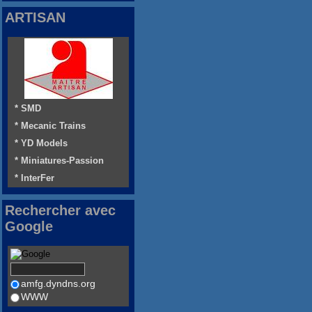
ARTISAN
* SMD
* Mecanic Trains
* YD Models
* Miniatures-Passion
* InterFer
Rechercher avec
Google
amfg.dyndns.org
WWW