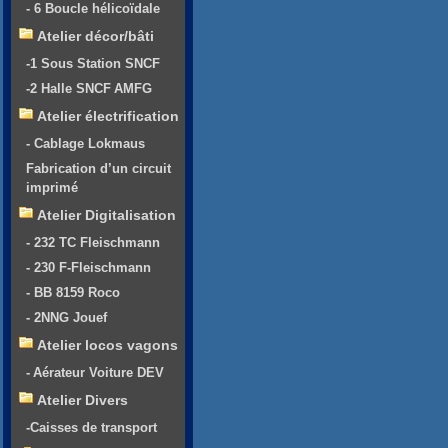
- 6 Boucle hélicoïdale
Atelier décor/bâti
-1 Sous Station SNCF
-2 Halle SNCF AMFG
Atelier électrification
- Cablage Lokmaus
Fabrication d’un circuit
imprimé
Atelier Digitalisation
- 232 TC Fleischmann
- 230 F-Fleischmann
- BB 8159 Roco
- 2NNG Jouef
Atelier locos vagons
- Aérateur Voiture DEV
Atelier Divers
-Caisses de transport