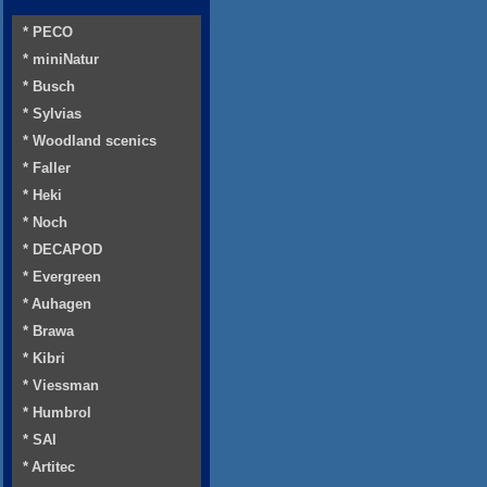
* PECO
* miniNatur
* Busch
* Sylvias
* Woodland scenics
* Faller
* Heki
* Noch
* DECAPOD
* Evergreen
* Auhagen
* Brawa
* Kibri
* Viessman
* Humbrol
* SAI
* Artitec