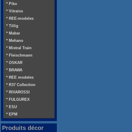
* Piko
* Vitrains
* REE-modeles
* Tillig
* Mabar
* Mehano
* Mistral Train
* Fleischmann
* OSKAR
* BRAWA
* REE modeles
* R37 Collection
* RIVAROSSI
* FULGUREX
* ESU
* EPM
Produits décor