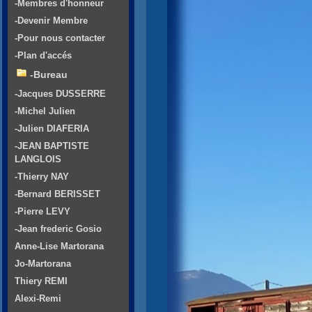
-Membres d'honneur
-Devenir Membre
-Pour nous contacter
-Plan d'accés
-Bureau
-Jacques DUSSERRE
-Michel Julien
-Julien DIAFERIA
-JEAN BAPTISTE
LANGLOIS
-Thierry NAY
-Bernard BERISSET
-Pierre LEVY
-Jean frederic Gosio
Anne-Lise Martorana
Jo-Martorana
Thiery REMI
Alexi-Remi