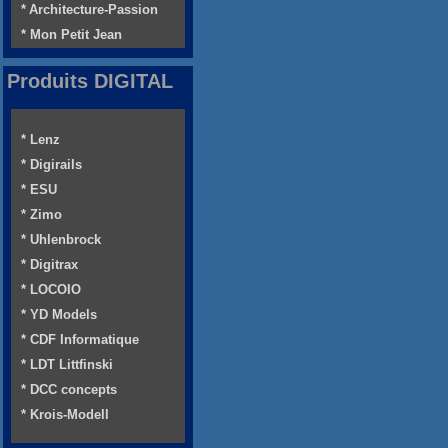
* Architecture-Passion
* Mon Petit Jean
Produits DIGITAL
* Lenz
* Digirails
* ESU
* Zimo
* Uhlenbrock
* Digitrax
* LOCOIO
* YD Models
* CDF Informatique
* LDT Littfinski
* DCC concepts
* Krois-Modell