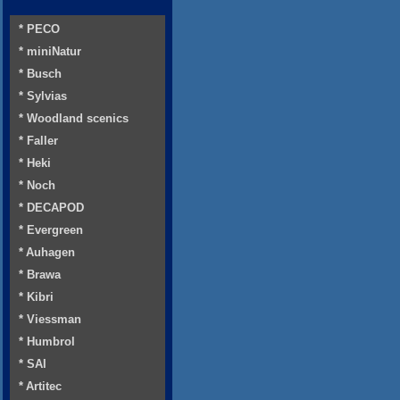
* PECO
* miniNatur
* Busch
* Sylvias
* Woodland scenics
* Faller
* Heki
* Noch
* DECAPOD
* Evergreen
* Auhagen
* Brawa
* Kibri
* Viessman
* Humbrol
* SAI
* Artitec