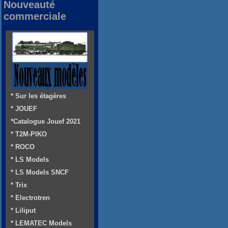
Nouveauté
commerciale
* Sur les étagères
* JOUEF
*Catalogue Jouef 2021
* T2M-PIKO
* ROCO
* LS Models
* LS Models SNCF
* Trix
* Electrotren
* Liliput
* LEMATEC Models