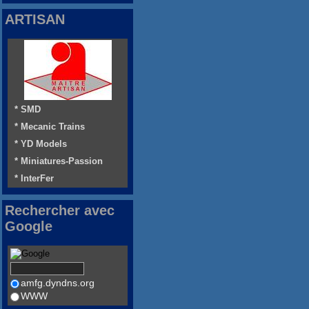
ARTISAN
* SMD
* Mecanic Trains
* YD Models
* Miniatures-Passion
* InterFer
Rechercher avec
Google
amfg.dyndns.org
WWW