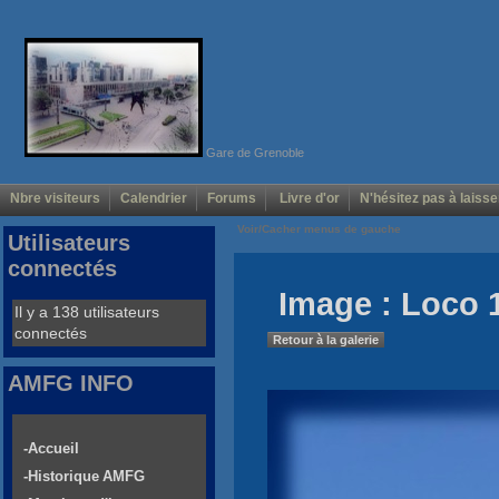
Gare de Grenoble
Nbre visiteurs
Calendrier
Forums
Livre d'or
N'hésitez pas à laisse
Voir/Cacher menus de gauche
Utilisateurs
connectés
Image : Loco 
Il y a 138 utilisateurs
connectés
Retour à la galerie
AMFG INFO
-Accueil
-Historique AMFG