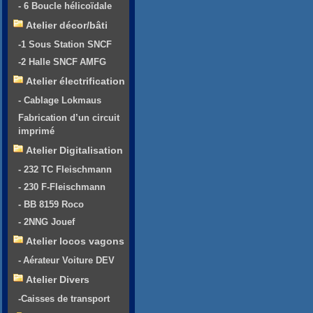
- 6 Boucle hélicoïdale
Atelier décor/bâti
-1 Sous Station SNCF
-2 Halle SNCF AMFG
Atelier électrification
- Cablage Lokmaus
Fabrication d’un circuit
imprimé
Atelier Digitalisation
- 232 TC Fleischmann
- 230 F-Fleischmann
- BB 8159 Roco
- 2NNG Jouef
Atelier locos vagons
- Aérateur Voiture DEV
Atelier Divers
-Caisses de transport