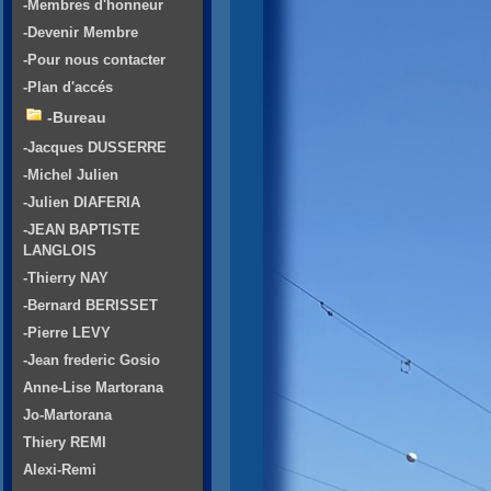
-Membres d'honneur
-Devenir Membre
-Pour nous contacter
-Plan d'accés
-Bureau
-Jacques DUSSERRE
-Michel Julien
-Julien DIAFERIA
-JEAN BAPTISTE
LANGLOIS
-Thierry NAY
-Bernard BERISSET
-Pierre LEVY
-Jean frederic Gosio
Anne-Lise Martorana
Jo-Martorana
Thiery REMI
Alexi-Remi