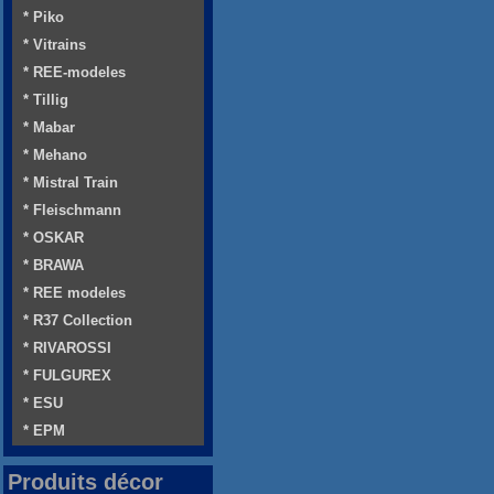
* Piko
* Vitrains
* REE-modeles
* Tillig
* Mabar
* Mehano
* Mistral Train
* Fleischmann
* OSKAR
* BRAWA
* REE modeles
* R37 Collection
* RIVAROSSI
* FULGUREX
* ESU
* EPM
Produits décor