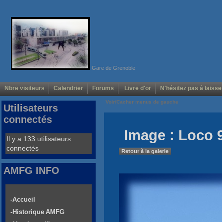
Gare de Grenoble
Nbre visiteurs
Calendrier
Forums
Livre d'or
N'hésitez pas à laisse
Voir/Cacher menus de gauche
Utilisateurs
connectés
Image : Loco 
Il y a 133 utilisateurs
connectés
Retour à la galerie
AMFG INFO
-Accueil
-Historique AMFG