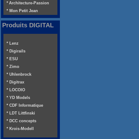
* Architecture-Passion
* Mon Petit Jean
Produits DIGITAL
* Lenz
* Digirails
* ESU
* Zimo
* Uhlenbrock
* Digitrax
* LOCOIO
* YD Models
* CDF Informatique
* LDT Littfinski
* DCC concepts
* Krois-Modell